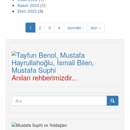
Kasım 2023
(1)
Ekim 2023
(3)
1
2
3
4
sonraki ›
son »
Anıları rehberimizdir...
Arama
formu
Ara