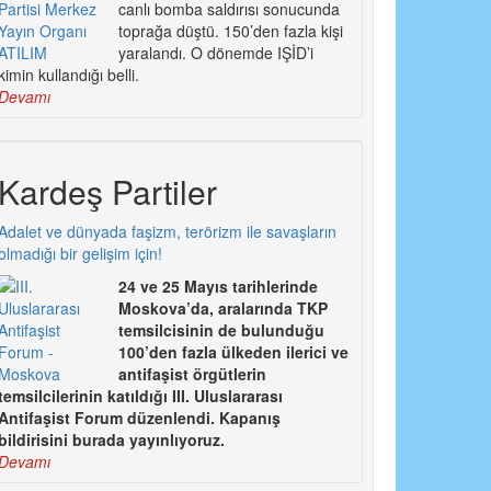
canlı bomba saldırısı sonucunda
toprağa düştü. 150’den fazla kişi
yaralandı. O dönemde IŞİD’i
kimin kullandığı belli.
Devamı
Kardeş Partiler
Adalet ve dünyada faşizm, terörizm ile savaşların
olmadığı bir gelişim için!
24 ve 25 Mayıs tarihlerinde
Moskova’da, aralarında TKP
temsilcisinin de bulunduğu
100’den fazla ülkeden ilerici ve
antifaşist örgütlerin
temsilcilerinin katıldığı III. Uluslararası
Antifaşist Forum düzenlendi. Kapanış
bildirisini burada yayınlıyoruz.
Devamı