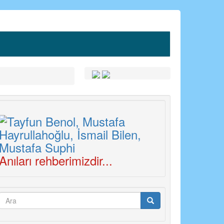
Anıları rehberimizdir...
Arama
formu
Ara