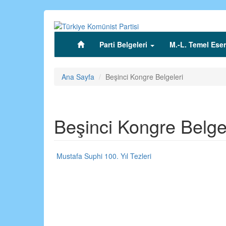
Ana
içeriğe
atla
Parti Belgeleri
M.-L. Temel Eser
(current)
Ana Sayfa
Beşinci Kongre Belgeleri
Beşinci Kongre Belge
Mustafa Suphi 100. Yıl Tezleri