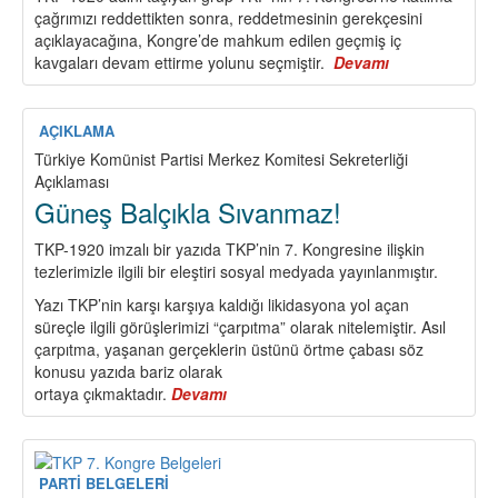
çağrımızı reddettikten sonra, reddetmesinin gerekçesini
Omuza
açıklayacağına, Kongre’de mahkum edilen geçmiş iç
1
kavgaları devam ettirme yolunu seçmiştir.
Mayıs
Devamı
about
Alanlarına!
Zayıflık
ve
İhtirasları
AÇIKLAMA
Uğruna
Türkiye Komünist Partisi Merkez Komitesi Sekreterliği
TKP’ye
Açıklaması
Saldıran
Güneş Balçıkla Sıvanmaz!
“Gruba”
İlişkin
TKP-1920 imzalı bir yazıda TKP’nin 7. Kongresine ilişkin
Devrimci
tezlerimizle ilgili bir eleştiri sosyal medyada yayınlanmıştır.
Kamuoyuna
Yazı TKP’nin karşı karşıya kaldığı likidasyona yol açan
Bilgilendirme
süreçle ilgili görüşlerimizi “çarpıtma” olarak nitelemiştir. Asıl
çarpıtma, yaşanan gerçeklerin üstünü örtme çabası söz
konusu yazıda bariz olarak
ortaya çıkmaktadır.
Devamı
about
Güneş
Balçıkla
Sıvanmaz!
PARTİ BELGELERİ