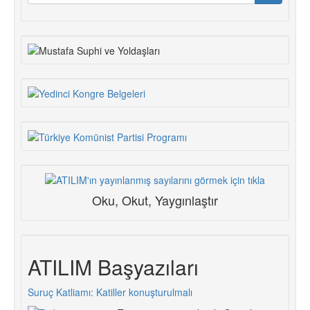
formu
Ara
Oku, Okut, Yaygınlaştır
ATILIM Başyazıları
Suruç Katliamı: Katiller konuşturulmalı