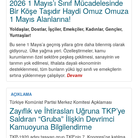
2026 1 Mayıs’ı Sınıf Mücadelesinde
Bir Köşe Taşıdır Haydi Omuz Omuza
1 Mayıs Alanlarına!
Yoldaşlar, Dostlar,
İşçiler, Emekçiler, Kadınlar, Gençler,
Yurttaşlar!
Bu sene 1 Mayıs’a geçmiş yıllara göre daha bilenmiş olarak
gidiyoruz. Ülke yağma yeri. Özelleştirmeler, kamu
kurumlarının özel sektöre peşkeş çekilmesi, sanayinin ve
tarımın yok edilmesi, ithalata dayalı ekonominin
desteklenmesi, tüm bunların yükü işçi sınıfı ve emekçilerin
sırtına yüklenmeye çalışılıyor.
Devamı
about
2026
1
Mayıs’ı
AÇIKLAMA
Sınıf
Türkiye Komünist Partisi Merkez Komitesi Açıklaması
Mücadelesinde
Zayıflık ve İhtirasları Uğruna TKP’ye
Bir
Saldıran “Gruba” İlişkin Devrimci
Köşe
Kamuoyuna Bilgilendirme
Taşıdır
Haydi
TKP-1920 adını taşıyan grup TKP’nin 7. Kongresi’ne katılma
Omuz