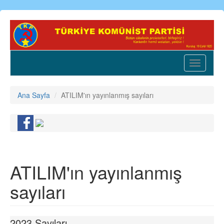
Ana
içeriğe
atla
Toggle
navigatio
Ana Sayfa
ATILIM'ın yayınlanmış sayıları
ATILIM'ın yayınlanmış
sayıları
2023 Sayıları