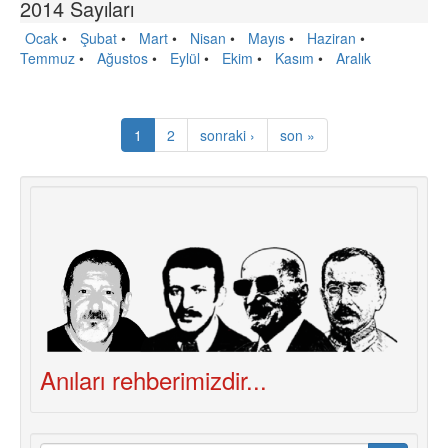
2014 Sayıları
Ocak
•
Şubat
•
Mart
•
Nisan
•
Mayıs
•
Haziran
•
Temmuz
•
Ağustos
•
Eylül
•
Ekim
•
Kasım
•
Aralık
1
2
sonraki ›
son »
Anıları rehberimizdir...