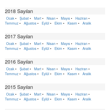
2018 Sayıları
Ocak
•
Şubat
•
Mart
•
Nisan
•
Mayıs
•
Haziran
•
Temmuz
•
Ağustos
•
Eylül
•
Ekim
•
Kasım
•
Aralık
2017 Sayıları
Ocak
•
Şubat
•
Mart
•
Nisan
•
Mayıs
•
Haziran
•
Temmuz
•
Ağustos
•
Eylül
•
Ekim
•
Kasım
•
Aralık
2016 Sayıları
Ocak
•
Şubat
•
Mart
•
Nisan
•
Mayıs
•
Haziran
•
Temmuz
•
Ağustos
•
Eylül
•
Ekim
•
Kasım
•
Aralık
2015 Sayıları
Ocak
•
Şubat
•
Mart
•
Nisan
•
Mayıs
•
Haziran
•
Temmuz
•
Ağustos
•
Eylül
•
Ekim
•
Kasım
•
Aralık