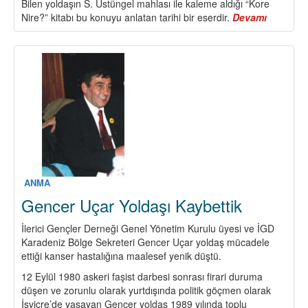
Bilen yoldaşın S. Üstüngel mahlası ile kaleme aldığı “Kore
Nire?” kitabı bu konuyu anlatan tarihi bir eserdir.
Devamı
about
NATO
Bir
Savaş
Örgütüd
Barış,
Demokra
ve
Sosyali
Mücadel
Güçlendi
ANMA
Gencer Uçar Yoldaşı Kaybettik
İlerici Gençler Derneği Genel Yönetim Kurulu üyesi ve İGD
Karadeniz Bölge Sekreteri Gencer Uçar yoldaş mücadele
ettiği kanser hastalığına maalesef yenik düştü.
12 Eylül 1980 askeri faşist darbesi sonrası firari duruma
düşen ve zorunlu olarak yurtdışında politik göçmen olarak
İsviçre’de yaşayan Gencer yoldaş 1989 yılında toplu