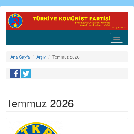
Ana
içeriğe
atla
Toggle
navigatio
Ana Sayfa
Arşiv
Temmuz 2026
Temmuz 2026