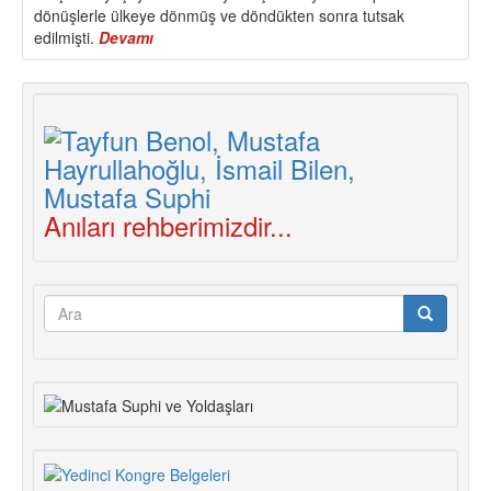
dönüşlerle ülkeye dönmüş ve döndükten sonra tutsak
edilmişti.
Devamı
about
Gencer
Uçar
Yoldaşı
Kaybettik
Anıları rehberimizdir...
Arama
formu
Ara