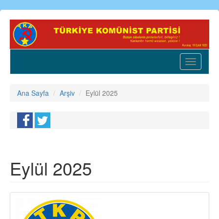
Ana
içeriğe
atla
Toggle
navigatio
Ana Sayfa
Arşiv
Eylül 2025
Eylül 2025