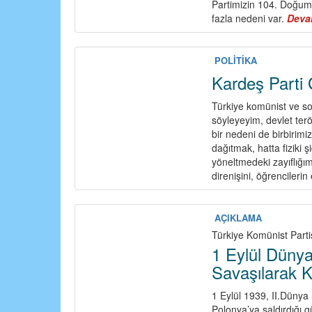
Partimizin 104. Doğum 
fazla nedeni var.
Deva
POLİTİKA
Kardeş Parti 
Türkiye komünist ve sos
söyleyeyim, devlet ter
bir nedeni de birbirimiz
dağıtmak, hatta fiziki ş
yöneltmedeki zayıflığımı
direnişini, öğrencileri
AÇIKLAMA
Türkiye Komünist Partis
1 Eylül Düny
Savaşılarak Ka
1 Eylül 1939, II.Dünya
Polonya’ya saldırdığı g