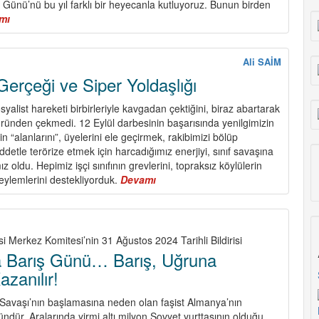
Günü’nü bu yıl farklı bir heyecanla kutluyoruz. Bunun birden
mı
about
Partimiz
104
Yaşında…
Ali SAİM
Lenin,
Gerçeği ve Siper Yoldaşlığı
Parti,
Komsomol!
yalist hareketi birbirleriyle kavgadan çektiğini, biraz abartarak
öründen çekmedi. 12 Eylül darbesinin başarısında yenilgimizin
in “alanlarını”, üyelerini ele geçirmek, rakibimizi bölüp
iddetle terörize etmek için harcadığımız enerjiyi, sınıf savaşına
z oldu. Hepimiz işçi sınıfının grevlerini, topraksız köylülerin
n eylemlerini destekliyorduk.
Devamı
about
Kardeş
Parti
Gerçeği
ve
i Merkez Komitesi’nin 31 Ağustos 2024 Tarihli Bildirisi
Siper
a Barış Günü… Barış, Uğruna
Yoldaşlığı
zanılır!
 Savaşı’nın başlamasına neden olan faşist Almanya’nın
ündür. Aralarında yirmi altı milyon Sovyet yurttaşının olduğu,