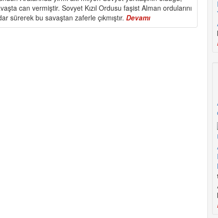
avaşta can vermiştir. Sovyet Kızıl Ordusu faşist Alman ordularını
dar sürerek bu savaştan zaferle çıkmıştır.
Devamı
about
1
Eylül
Dünya
Barış
Günü…
Barış,
Uğruna
Savaşılarak
Kazanılır!