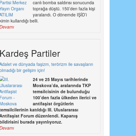
canlı bomba saldırısı sonucunda
toprağa düştü. 150’den fazla kişi
yaralandı. O dönemde IŞİD’i
kimin kullandığı belli.
Devamı
Kardeş Partiler
Adalet ve dünyada faşizm, terörizm ile savaşların
olmadığı bir gelişim için!
24 ve 25 Mayıs tarihlerinde
Moskova’da, aralarında TKP
temsilcisinin de bulunduğu
100’den fazla ülkeden ilerici ve
antifaşist örgütlerin
temsilcilerinin katıldığı III. Uluslararası
Antifaşist Forum düzenlendi. Kapanış
bildirisini burada yayınlıyoruz.
Devamı