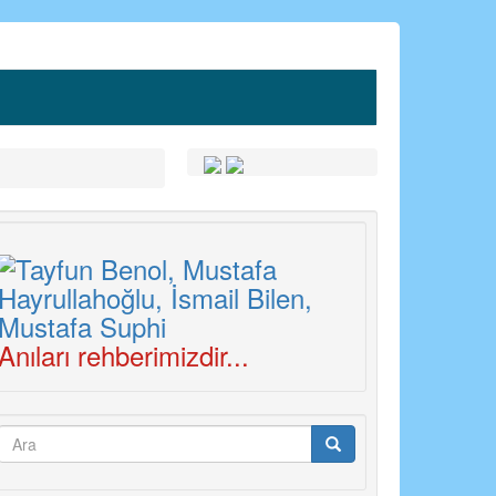
Anıları rehberimizdir...
Arama
formu
Ara