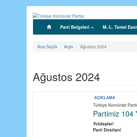
Ana
içeriğe
atla
Parti Belgeleri
M.-L. Temel Eser
(current)
Ana Sayfa
Arşiv
Ağustos 2024
Ağustos 2024
AÇIKLAMA
Türkiye Komünist Parti
Partimiz 104
Yoldaşlar!
Parti Dostları!