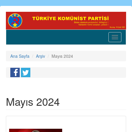
Ana
içeriğe
atla
Toggle
navigatio
Ana Sayfa
Arşiv
Mayıs 2024
Mayıs 2024