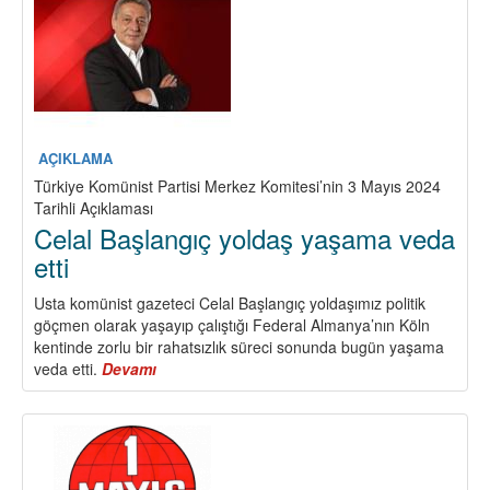
AÇIKLAMA
Türkiye Komünist Partisi Merkez Komitesi’nin 3 Mayıs 2024
Tarihli Açıklaması
Celal Başlangıç yoldaş yaşama veda
etti
Usta komünist gazeteci Celal Başlangıç yoldaşımız politik
göçmen olarak yaşayıp çalıştığı Federal Almanya’nın Köln
kentinde zorlu bir rahatsızlık süreci sonunda bugün yaşama
veda etti.
Devamı
about
Celal
Başlangıç
yoldaş
yaşama
veda