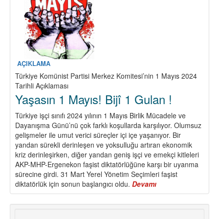
etti
AÇIKLAMA
Türkiye Komünist Partisi Merkez Komitesi’nin 1 Mayıs 2024
Tarihli Açıklaması
Yaşasın 1 Mayıs! Bijî 1 Gulan !
Türkiye işçi sınıfı 2024 yılının 1 Mayıs Birlik Mücadele ve
Dayanışma Günü’nü çok farklı koşullarda karşılıyor. Olumsuz
gelişmeler ile umut verici süreçler içi içe yaşanıyor. Bir
yandan sürekli derinleşen ve yoksulluğu artıran ekonomik
kriz derinleşirken, diğer yandan geniş işçi ve emekçi kitleleri
AKP-MHP-Ergenekon faşist diktatörlüğüne karşı bir uyanma
sürecine girdi. 31 Mart Yerel Yönetim Seçimleri faşist
diktatörlük için sonun başlangıcı oldu.
Devamı
about
Yaşasın
1
Mayıs!