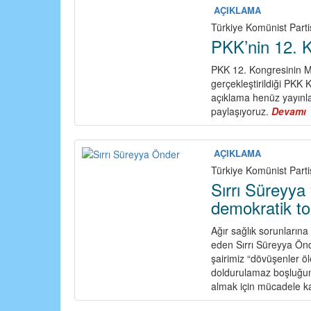
AÇIKLAMA
Türkiye Komünist Parti
PKK’nin 12. K
PKK 12. Kongresinin M
gerçekleştirildiği PKK K
açıklama henüz yayınlan
paylaşıyoruz.
Devamı
1
AÇIKLAMA
Türkiye Komünist Parti
Sırrı Süreyya 
demokratik to
Ağır sağlık sorunlarına
eden Sırrı Süreyya Önd
şairimiz “dövüşenler ö
doldurulamaz boşluğunu
almak için mücadele ka