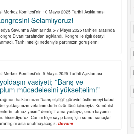
si Merkez Komitesi’nin 10 Mayıs 2025 Tarihli Açıklaması
ongresini Selamlıyoruz!
edya Savunma Alanlarında 5-7 Mayıs 2025 tarihleri arasında
ongre Divanı tarafından açıklandı. Kongre ile ilgili detaylı
madı. Tarihi niteliği nedeniyle partimizin görüşlerini
about
PKK’nin
2.
Kongresini
Selamlıyoruz!
si Merkez Komitesi’nin 5 Mayıs 2025 Tarihli Açıklaması
yoldaşın vasiyeti; “Barış ve
plum mücadelesini yükseltelim!”
 rağmen halklarımızın “barış elçiliği” görevini üstlenmeyi kabul
er yoldaşımızın vefatının derin üzüntüsü içindeyiz. Komünist
lenlerin tutmaz yasını” demiştir ama yastayız, onun kaybının
 hissediyoruz. Canını hiçe sayıp barış için somut sonuçlar
rarlılığını asla unutmayacağız.
Devamı
about
Sırrı