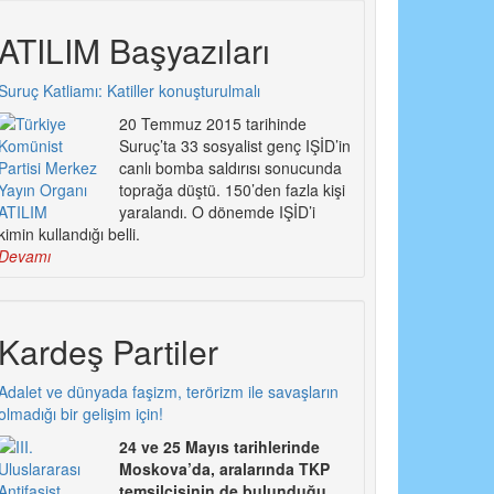
ATILIM Başyazıları
Suruç Katliamı: Katiller konuşturulmalı
20 Temmuz 2015 tarihinde
Suruç’ta 33 sosyalist genç IŞİD’in
canlı bomba saldırısı sonucunda
toprağa düştü. 150’den fazla kişi
yaralandı. O dönemde IŞİD’i
kimin kullandığı belli.
Devamı
Kardeş Partiler
Adalet ve dünyada faşizm, terörizm ile savaşların
olmadığı bir gelişim için!
24 ve 25 Mayıs tarihlerinde
Moskova’da, aralarında TKP
temsilcisinin de bulunduğu