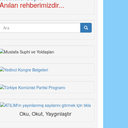
Anıları rehberimizdir...
Arama
formu
Ara
Oku, Okut, Yaygınlaştır