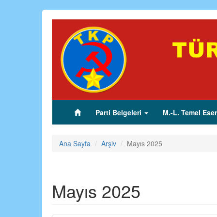
Ana
içeriğe
atla
Parti Belgeleri
M.-L. Temel Eser
(current)
Ana Sayfa
Arşiv
Mayıs 2025
Mayıs 2025