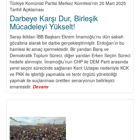
Türkiye Komünist Partisi Merkez Komitesi’nin 20 Mart 2025
Tarihli Açıklaması
Darbeye Karşı Dur, Birleşik
Mücadeleyi Yükselt!
Saray iktidarı İBB Başkanı Ekrem İmamoğlu’nu dün sabah
gözaltına alarak bir darbe gerçekleştirmiştir. Erdoğan’ın bu
hamlesi iki amaç içermektedir. Bir yandan Barış ve
Demokratik Toplum Süreci, diğer yandan Erken Seçim Süreci
hedefe alınmıştır. İmamoğlu’nun CHP ile DEM Parti arasında
yerel seçim sürecinde sağlanan Kent Uzlaşısı nedeniyle KCK
ve PKK ile işbirliği yapmakla ve terör örgütü yöneticiliği
yapmak ile suçlanması üretilen senaryonun belirleyici
emaresidir.
Devamı
about
Darbeye
Karşı
Dur,
Birleşik
Mücadeleyi
Yükselt!