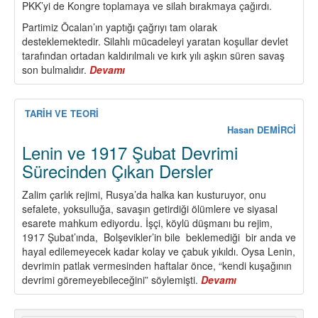
PKK’yi de Kongre toplamaya ve silah bırakmaya çağırdı.
Partimiz Öcalan’ın yaptığı çağrıyı tam olarak
desteklemektedir. Silahlı mücadeleyi yaratan koşullar devlet
tarafından ortadan kaldırılmalı ve kırk yılı aşkın süren savaş
son bulmalıdır.
Devamı
about
“Barış
ve
Demokratik
TARİH VE TEORİ
Toplum
Hasan DEMİRCİ
Çağrısı”
Lenin ve 1917 Şubat Devrimi
Üzerine
Sürecinden Çıkan Dersler
Görüş
ve
Zalim çarlık rejimi, Rusya’da halka kan kusturuyor, onu
Tutumumuzdur
sefalete, yoksulluğa, savaşın getirdiği ölümlere ve siyasal
esarete mahkum ediyordu. İşçi, köylü düşmanı bu rejim,
1917 Şubat’ında, Bolşevikler’in bile beklemediği bir anda ve
hayal edilemeyecek kadar kolay ve çabuk yıkıldı. Oysa Lenin,
devrimin patlak vermesinden haftalar önce, “kendi kuşağının
devrimi göremeyebileceğini” söylemişti.
Devamı
about
Lenin
ve