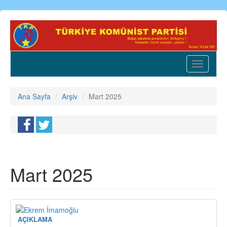
Ana
içeriğe
atla
Toggle
navigatio
Ana Sayfa
Arşiv
Mart 2025
Mart 2025
AÇIKLAMA