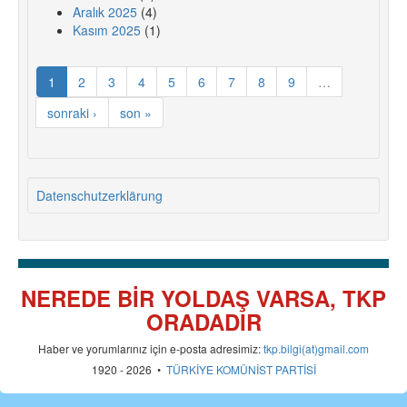
Aralık 2025
(4)
Kasım 2025
(1)
1
2
3
4
5
6
7
8
9
…
sonraki ›
son »
Datenschutzerklärung
NEREDE BİR YOLDAŞ VARSA, TKP
ORADADIR
Haber ve yorumlarınız için e-posta adresimiz:
tkp.bilgi(at)gmail.com
1920 - 2026 •
TÜRKİYE KOMÜNİST PARTİSİ