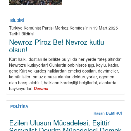
BİLDİRİ
Türkiye Komünist Partisi Merkez Komitesi’nin 19 Mart 2025
Tarihli Bildirisi
Newroz Pîroz Be! Nevroz kutlu
olsun!
Kürt halkı, dostları ile birlikte bu yıl da her yerde "ateş altında”
Newroz'u kutluyorlar! Günlerdir onbinlerce işçi, köylü, kadın,
genç Kürt ve kardeş halklardan emekçi dostları, devrimciler,
komünistler omuz omuza alanları dolduruyorlar, egemen
olan barış talebini, halkların kardeşliği belgilerini, alanlarda
haykırıyorlar.
Devamı
about
Newroz
Pîroz
Be!
POLİTİKA
Nevroz
Hasan DEMİRCİ
kutlu
Ezilen Ulusun Mücadelesi, Eşittir
olsun!
Sosyalist Devrim Mücadelesi Demek