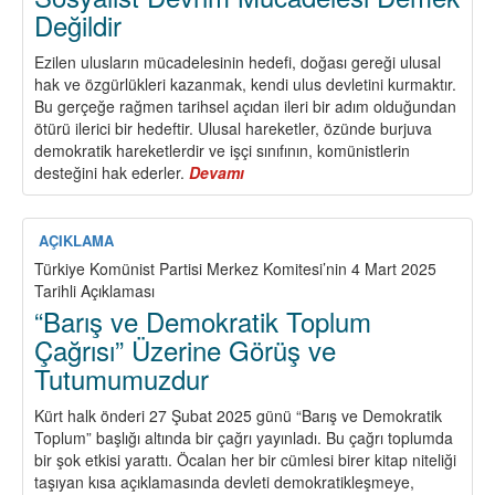
Değildir
Ezilen ulusların mücadelesinin hedefi, doğası gereği ulusal
hak ve özgürlükleri kazanmak, kendi ulus devletini kurmaktır.
Bu gerçeğe rağmen tarihsel açıdan ileri bir adım olduğundan
ötürü ilerici bir hedeftir. Ulusal hareketler, özünde burjuva
demokratik hareketlerdir ve işçi sınıfının, komünistlerin
desteğini hak ederler.
Devamı
about
Ezilen
Ulusun
Mücadelesi,
AÇIKLAMA
Eşittir
Türkiye Komünist Partisi Merkez Komitesi’nin 4 Mart 2025
Sosyalist
Tarihli Açıklaması
Devrim
“Barış ve Demokratik Toplum
Mücadelesi
Çağrısı” Üzerine Görüş ve
Demek
Tutumumuzdur
Değildir
Kürt halk önderi 27 Şubat 2025 günü “Barış ve Demokratik
Toplum” başlığı altında bir çağrı yayınladı. Bu çağrı toplumda
bir şok etkisi yarattı. Öcalan her bir cümlesi birer kitap niteliği
taşıyan kısa açıklamasında devleti demokratikleşmeye,