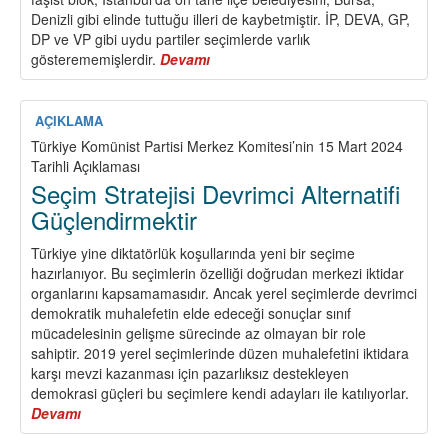
Denizli gibi elinde tuttuğu illeri de kaybetmiştir. İP, DEVA, GP,
DP ve VP gibi uydu partiler seçimlerde varlık
gösterememişlerdir.
Devamı
about
Faşist
Blok
Yerel
AÇIKLAMA
İdare
Türkiye Komünist Partisi Merkez Komitesi’nin 15 Mart 2024
Seçimlerinde
Tarihli Açıklaması
Yenilmiştir!
Seçim Stratejisi Devrimci Alternatifi
Şimdi
Güçlendirmektir
Devrimci
Demokratik
Türkiye yine diktatörlük koşullarında yeni bir seçime
ve
hazırlanıyor. Bu seçimlerin özelliği doğrudan merkezi iktidar
Sosyalist
organlarını kapsamamasıdır. Ancak yerel seçimlerde devrimci
Alternatifi
demokratik muhalefetin elde edeceği sonuçlar sınıf
Görünür
mücadelesinin gelişme sürecinde az olmayan bir role
Kılma
sahiptir. 2019 yerel seçimlerinde düzen muhalefetini iktidara
Zamanıdır
karşı mevzi kazanması için pazarlıksız destekleyen
demokrasi güçleri bu seçimlere kendi adayları ile katılıyorlar.
Devamı
about
Seçim