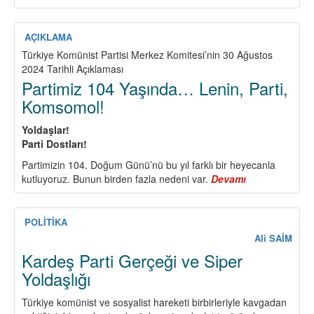
Kendisini
TKP
ismiyle
AÇIKLAMA
tanıtan
Türkiye Komünist Partisi Merkez Komitesi’nin 30 Ağustos
SİP,
2024 Tarihli Açıklaması
14.
Partimiz 104 Yaşında… Lenin, Parti,
Kongresinde,
Komsomol!
devletin
“resmi”
Yoldaşlar!
partisi
Parti Dostları!
olduğunu
ilan
Partimizin 104. Doğum Günü’nü bu yıl farklı bir heyecanla
etti
kutluyoruz. Bunun birden fazla nedeni var.
Devamı
about
Partimiz
104
Yaşında…
POLİTİKA
Lenin,
Ali SAİM
Parti,
Kardeş Parti Gerçeği ve Siper
Komsomol!
Yoldaşlığı
Türkiye komünist ve sosyalist hareketi birbirleriyle kavgadan