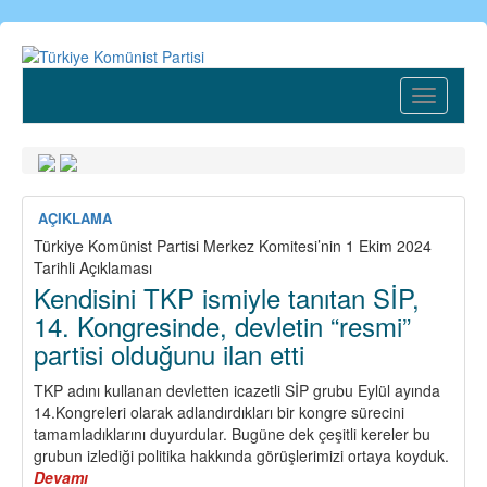
Ana
içeriğe
atla
Toggle
navigatio
AÇIKLAMA
Türkiye Komünist Partisi Merkez Komitesi’nin 1 Ekim 2024
Tarihli Açıklaması
Kendisini TKP ismiyle tanıtan SİP,
14. Kongresinde, devletin “resmi”
partisi olduğunu ilan etti
TKP adını kullanan devletten icazetli SİP grubu Eylül ayında
14.Kongreleri olarak adlandırdıkları bir kongre sürecini
tamamladıklarını duyurdular. Bugüne dek çeşitli kereler bu
grubun izlediği politika hakkında görüşlerimizi ortaya koyduk.
Devamı
about