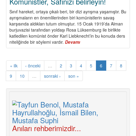
Komünistler, Safınızı belirleyin!
Sınıf hareket, ortaya çıkalı beri, bir dizi ayrışma yaşamıştır. Bu
ayrışmaların en önemlilerinden biri komünistlerin savaş
karşısında aldıkları tutum olmuştur. 15 Ocak 1919’da Alman
burjuvazisi tarafından yoldaşı Rosa Lüksemburg ile birlikte
katledilen komünist önder Karl Liebknecht’in bu konuda ders
niteliğinde bir söylemi vardır.
Devamı
about
Komünistler,
Safınızı
belirleyin!
« ilk
‹ önceki
…
2
3
4
5
6
7
8
9
10
…
sonraki ›
son »
Anıları rehberimizdir...