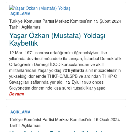
Stratejisi
Devrimci
Alternatifi
AÇIKLAMA
Güçlendirmektir
Türkiye Komünist Partisi Merkez Komitesi’nin 15 Şubat 2024
Tarihli Açıklaması
Yaşar Özkan (Mustafa) Yoldaşı
Kaybettik
12 Mart 1971 sonrası ortaöğrenim öğrencisiyken lise
yıllarında devrimci mücadele ile tanışan, İstanbul Demokratik
Ortaöğrenim Derneği-İDOD kurucularından ve aktif
militanlarından Yaşar yoldaş 70’li yıllarda sınıf mücadelesinin
yükseldiği dönemde THKP-C/MLSPB ve ardından THKP-C
Savaşçıları saflarında yer aldı. 12 Eylül 1980 öncesi
Sıkıyönetim döneminde kısa süreli tutsaklıklar yaşadı.
Devamı
about
Yaşar
Özkan
(Mustafa)
AÇIKLAMA
Yoldaşı
Türkiye Komünist Partisi Merkez Komitesi’nin 15 Ocak 2024
Kaybettik
Tarihli Açıklaması