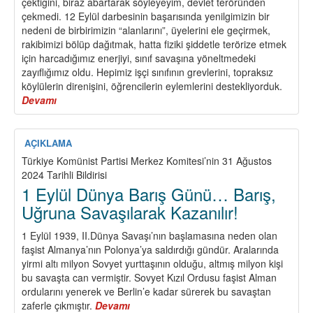
çektiğini, biraz abartarak söyleyeyim, devlet teröründen
çekmedi. 12 Eylül darbesinin başarısında yenilgimizin bir
nedeni de birbirimizin “alanlarını”, üyelerini ele geçirmek,
rakibimizi bölüp dağıtmak, hatta fiziki şiddetle terörize etmek
için harcadığımız enerjiyi, sınıf savaşına yöneltmedeki
zayıflığımız oldu. Hepimiz işçi sınıfının grevlerini, topraksız
köylülerin direnişini, öğrencilerin eylemlerini destekliyorduk.
Devamı
about
Kardeş
Parti
Gerçeği
AÇIKLAMA
ve
Türkiye Komünist Partisi Merkez Komitesi’nin 31 Ağustos
Siper
2024 Tarihli Bildirisi
Yoldaşlığı
1 Eylül Dünya Barış Günü… Barış,
Uğruna Savaşılarak Kazanılır!
1 Eylül 1939, II.Dünya Savaşı’nın başlamasına neden olan
faşist Almanya’nın Polonya’ya saldırdığı gündür. Aralarında
yirmi altı milyon Sovyet yurttaşının olduğu, altmış milyon kişi
bu savaşta can vermiştir. Sovyet Kızıl Ordusu faşist Alman
ordularını yenerek ve Berlin’e kadar sürerek bu savaştan
zaferle çıkmıştır.
Devamı
about