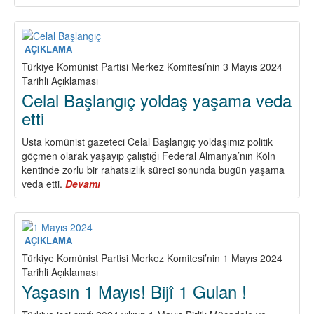
1
Eylül
Dünya
Barış
AÇIKLAMA
Günü…
Türkiye Komünist Partisi Merkez Komitesi’nin 3 Mayıs 2024
Barış,
Tarihli Açıklaması
Uğruna
Celal Başlangıç yoldaş yaşama veda
Savaşılarak
etti
Kazanılır!
Usta komünist gazeteci Celal Başlangıç yoldaşımız politik
göçmen olarak yaşayıp çalıştığı Federal Almanya’nın Köln
kentinde zorlu bir rahatsızlık süreci sonunda bugün yaşama
veda etti.
Devamı
about
Celal
Başlangıç
yoldaş
yaşama
AÇIKLAMA
veda
Türkiye Komünist Partisi Merkez Komitesi’nin 1 Mayıs 2024
etti
Tarihli Açıklaması
Yaşasın 1 Mayıs! Bijî 1 Gulan !