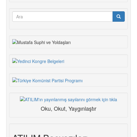
Arama
formu
Ara
Oku, Okut, Yaygınlaştır