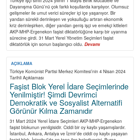
Türkiye işçi sınıfı 2024 yılının 1 Mayıs Birlik Mücadele ve
Dayanışma Günü’nü çok farklı koşullarda karşılıyor. Olumsuz
gelişmeler ile umut verici süreçler içi içe yaşanıyor. Bir
yandan sürekli derinleşen ve yoksulluğu artıran ekonomik
kriz derinleşirken, diğer yandan geniş işçi ve emekçi kitleleri
AKP-MHP-Ergenekon faşist diktatörlüğüne karşı bir uyanma
sürecine girdi. 31 Mart Yerel Yönetim Seçimleri faşist
diktatörlük için sonun başlangıcı oldu.
Devamı
about
Yaşasın
1
Mayıs!
AÇIKLAMA
Bijî
Türkiye Komünist Partisi Merkez Komitesi’nin 4 Nisan 2024
1
Tarihli Açıklaması
Gulan
Faşist Blok Yerel İdare Seçimlerinde
!
Yenilmiştir! Şimdi Devrimci
Demokratik ve Sosyalist Alternatifi
Görünür Kılma Zamanıdır
31 Mart 2024 Yerel İdare Seçimleri AKP-MHP-Ergenekon
faşist blokunun yenilgisidir. Ciddi bir oy kaybı yaşamışlardır.
İstanbul, Ankara, Antalya ve İzmir’de ciddi oy kaybı yaşayan
faşist blok, İstanbul’da on tane ilçe belediyesini, Bursa,