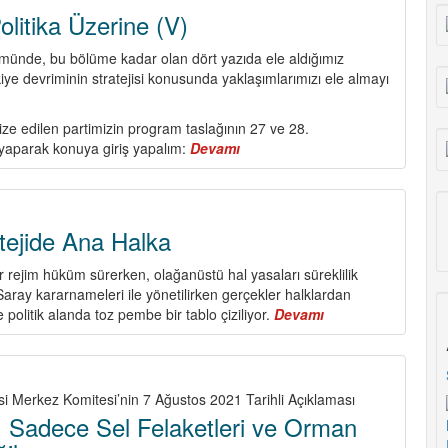
TKP
litika Üzerine (V)
101
Yaşında!
ümünde, bu bölüme kadar olan dört yazıda ele aldığımız
iye devriminin stratejisi konusunda yaklaşımlarımızı ele almayı
ize edilen partimizin program taslağının 27 ve 28.
ı yaparak konuya giriş yapalım:
Devamı
about
Program
ve
Politika
Üzerine
tejide Ana Halka
(V)
ir rejim hüküm sürerken, olağanüstü hal yasaları süreklilik
ray kararnameleri ile yönetilirken gerçekler halklardan
 politik alanda toz pembe bir tablo çiziliyor.
Devamı
about
Devrimci
Stratejide
Ana
Halka
si Merkez Komitesi’nin 7 Ağustos 2021 Tarihli Açıklaması
! Sadece Sel Felaketleri ve Orman