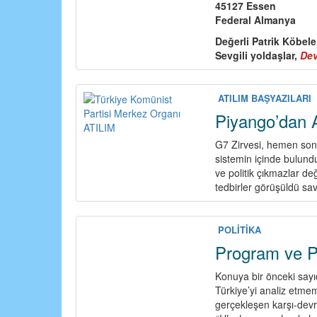
45127 Essen
Federal Almanya
Değerli Patrik Köbele
Sevgili yoldaşlar,
De
ATILIM BAŞYAZILARI
Piyango’dan A
G7 Zirvesi, hemen sonr
sistemin içinde bulund
ve politik çıkmazlar d
tedbirler görüşüldü sav
POLİTİKA
Program ve Po
Konuya bir önceki say
Türkiye’yi analiz etme
gerçekleşen karşı-devri