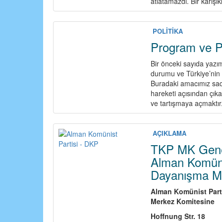
atlatamazdı. Bir karışık
POLİTİKA
Program ve Pol
Bir önceki sayıda yazı
durumu ve Türkiye’nin b
Buradaki amacımız sade
hareketi açısından çık
ve tartışmaya açmaktır
AÇIKLAMA
TKP MK Genel
Alman Komünis
Dayanışma M
Alman Komünist Part
Merkez Komitesine
Hoffnung Str. 18