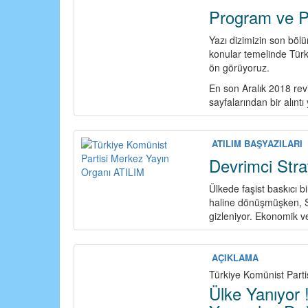
Program ve Po
Yazı dizimizin son böl
konular temelinde Türk
ön görüyoruz.
En son Aralık 2018 rev
sayfalarından bir alınt
ATILIM BAŞYAZILARI
Devrimci Stra
Ülkede faşist baskıcı b
haline dönüşmüşken, Sa
gizleniyor. Ekonomik ve
AÇIKLAMA
Türkiye Komünist Parti
Ülke Yanıyor 