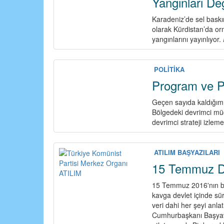
Yangınları Değ
Karadeniz’de sel baskın
olarak Kürdistan’da or
yangınlarını yayınlıyor.
POLİTİKA
Program ve Po
Geçen sayıda kaldığım
Bölgedeki devrimci müca
devrimci strateji izlem
ATILIM BAŞYAZILARI
15 Temmuz D
15 Temmuz 2016'nın b
kavga devlet içinde sür
veri dahi her şeyi anla
Cumhurbaşkanı Başyave