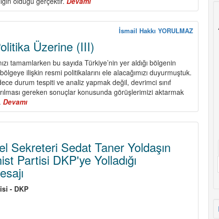
lığın olduğu gerçektir.
Devamı
about
15
Temmuz
Devam
İsmail Hakkı YORULMAZ
Ediyor
itika Üzerine (III)
mızı tamamlarken bu sayıda Türkiye’nin yer aldığı bölgenin
ölgeye ilişkin resmi politikalarını ele alacağımızı duyurmuştuk.
ce durum tespiti ve analiz yapmak değil, devrimci sınıf
arılması gereken sonuçlar konusunda görüşlerimizi aktarmak
.
Devamı
about
Program
ve
Politika
Üzerine
 Sekreteri Sedat Taner Yoldaşın
(III)
t Partisi DKP'ye Yolladığı
esajı
isi - DKP