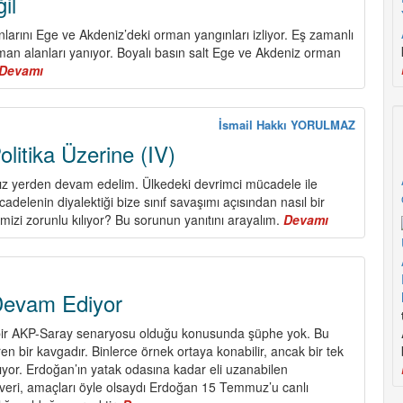
il
larını Ege ve Akdeniz’deki orman yangınları izliyor. Eş zamanlı
man alanları yanıyor. Boyalı basın salt Ege ve Akdeniz orman
Devamı
about
Ülke
Yanıyor
!
İsmail Hakkı YORULMAZ
Sadece
litika Üzerine (IV)
Sel
Felaketleri
ız yerden devam edelim. Ülkedeki devrimci mücadele ile
ve
delenin diyalektiği bize sınıf savaşımı açısından nasıl bir
Orman
emizi zorunlu kılıyor? Bu sorunun yanıtını arayalım.
Devamı
about
Yangınları
Program
Değil
ve
Politika
Üzerine
evam Ediyor
(IV)
ir AKP-Saray senaryosu olduğu konusunda şüphe yok. Bu
en bir kavgadır. Binlerce örnek ortaya konabilir, ancak bir tek
tıyor. Erdoğan’ın yatak odasına kadar eli uzanabilen
ri, amaçları öyle olsaydı Erdoğan 15 Temmuz’u canlı