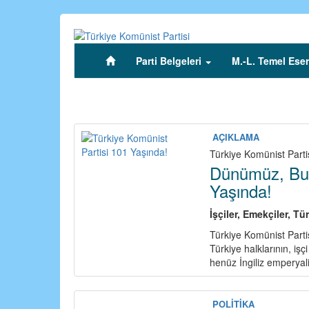
Ana
içeriğe
atla
Parti Belgeleri
M.-L. Temel Eser
(current)
AÇIKLAMA
Türkiye Komünist Parti
Dünümüz, Bu
Yaşında!
İşçiler, Emekçiler, Tü
Türkiye Komünist Partis
Türkiye halklarının, iş
henüz İngiliz emperyali
POLİTİKA