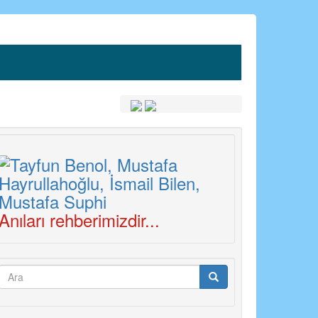
Anıları rehberimizdir...
Arama
formu
Ara