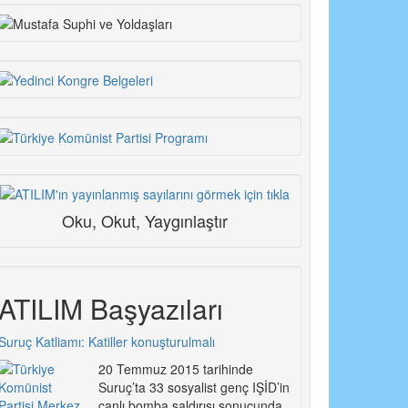
Oku, Okut, Yaygınlaştır
ATILIM Başyazıları
Suruç Katliamı: Katiller konuşturulmalı
20 Temmuz 2015 tarihinde
Suruç’ta 33 sosyalist genç IŞİD’in
canlı bomba saldırısı sonucunda