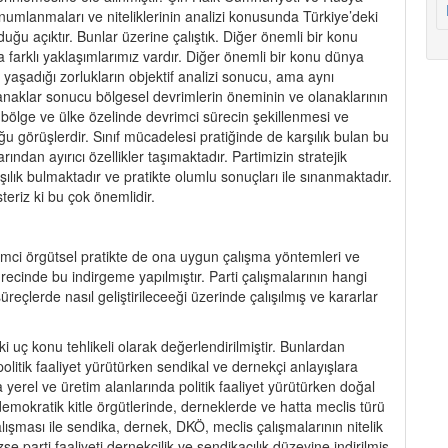
numlanmaları ve niteliklerinin analizi konusunda Türkiye’deki
duğu açıktır. Bunlar üzerine çalıştık. Diğer önemli bir konu
 da farklı yaklaşımlarımız vardır. Diğer önemli bir konu dünya
yaşadığı zorlukların objektif analizi sonucu, ama aynı
olanaklar sonucu bölgesel devrimlerin öneminin ve olanaklarının
bölge ve ülke özelinde devrimci sürecin şekillenmesi ve
uğu görüşlerdir. Sınıf mücadelesi pratiğinde de karşılık bulan bu
ından ayırıcı özellikler taşımaktadır. Partimizin stratejik
ılık bulmaktadır ve pratikte olumlu sonuçları ile sınanmaktadır.
teriz ki bu çok önemlidir.
rimci örgütsel pratikte de ona uygun çalışma yöntemleri ve
 sürecinde bu indirgeme yapılmıştır. Parti çalışmalarının hangi
çlerde nasıl geliştirileceeği üzerinde çalışılmış ve kararlar
ki uç konu tehlikeli olarak değerlendirilmiştir. Bunlardan
politik faaliyet yürütürken sendikal ve dernekçi anlayışlara
la yerel ve üretim alanlarında politik faaliyet yürütürken doğal
emokratik kitle örgütlerinde, derneklerde ve hatta meclis türü
lışması ile sendika, dernek, DKÖ, meclis çalışmalarının nitelik
se parti faaliyeti dernekçilik ve sendikacılık düzeyine indirilmiş