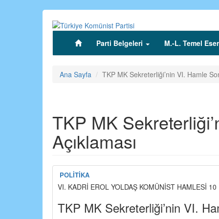
Ana
içeriğe
atla
Parti Belgeleri
M.-L. Temel Eser
(current)
Ana Sayfa
TKP MK Sekreterliği’nin VI. Hamle So
TKP MK Sekreterliği’
Açıklaması
POLİTİKA
VI. KADRİ EROL YOLDAŞ KOMÜNİST HAMLESİ 10 E
TKP MK Sekreterliği’nin VI. H