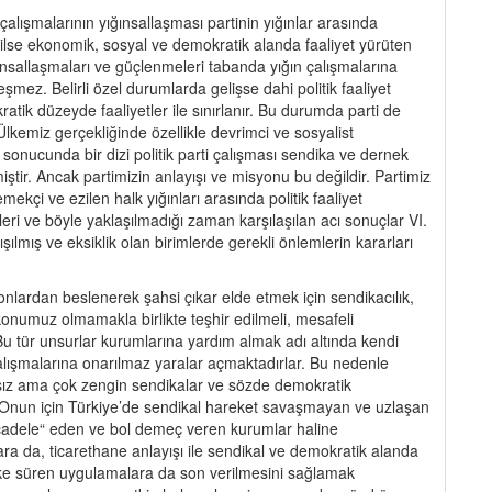
alışmalarının yığınsallaşması partinin yığınlar arasında
ğilse ekonomik, sosyal ve demokratik alanda faaliyet yürüten
ınsallaşmaları ve güçlenmeleri tabanda yığın çalışmalarına
şmez. Belirli özel durumlarda gelişse dahi politik faaliyet
atik düzeyde faaliyetler ile sınırlanır. Bu durumda parti de
 Ülkemiz gerçekliğinde özellikle devrimci ve sosyalist
sonucunda bir dizi politik parti çalışması sendika ve dernek
ştir. Ancak partimizin anlayışı ve misyonu bu değildir. Partimiz
mekçi ve ezilen halk yığınları arasında politik faaliyet
ri ve böyle yaklaşılmadığı zaman karşılaşılan acı sonuçlar VI.
ışılmış ve eksiklik olan birimlerde gerekli önlemlerin kararları
nlardan beslenerek şahsi çıkar elde etmek için sendikacılık,
 konumuz olmamakla birlikte teşhir edilmeli, mesafeli
 Bu tür unsurlar kurumlarına yardım almak adı altında kendi
 çalışmalarına onarılmaz yaralar açmaktadırlar. Bu nedenle
ız ama çok zengin sendikalar ve sözde demokratik
. Onun için Türkiye’de sendikal hareket savaşmayan ve uzlaşan
cadele“ eden ve bol demeç veren kurumlar haline
ara da, ticarethane anlayışı ile sendikal ve demokratik alanda
leke süren uygulamalara da son verilmesini sağlamak