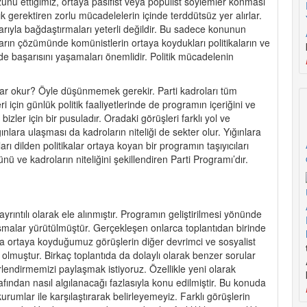
zünü ettiğimiz, ortaya pasifist veya popülist söylemler konması
ık gerektiren zorlu mücadelelerin içinde terddütsüz yer alırlar.
arıyla bağdaştırmaları yeterli değildir. Bu sadece konunun
ın çözümünde komünistlerin ortaya koydukları politikaların ve
 de başarısını yaşamaları önemlidir. Politik mücadelenin
kadar okur? Öyle düşünmemek gerekir. Parti kadroları tüm
i için günlük politik faaliyetlerinde de programın içeriğini ve
ler için bir pusuladır. Oradaki görüşleri farklı yol ve
ınlara ulaşması da kadroların niteliği de sekter olur. Yığınlara
 dilden politikalar ortaya koyan bir programın taşıyıcıları
nü ve kadroların niteliğini şekillendiren Parti Programı’dır.
ıntılı olarak ele alınmıştır. Programın geliştirilmesi yönünde
malar yürütülmüştür. Gerçekleşen onlarca toplantıdan birinde
da ortaya koyduğumuz görüşlerin diğer devrimci ve sosyalist
sı olmuştur. Birkaç toplantıda da dolaylı olarak benzer sorular
rlendirmemizi paylaşmak istiyoruz. Özellikle yeni olarak
rafından nasıl algılanacağı fazlasıyla konu edilmiştir. Bu konuda
urumlar ile karşılaştırarak belirleyemeyiz. Farklı görüşlerin