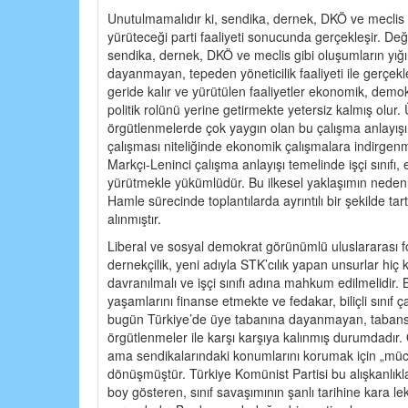
Unutulmamalıdır ki, sendika, dernek, DKÖ ve meclis ç
yürüteceği parti faaliyeti sonucunda gerçekleşir. De
sendika, dernek, DKÖ ve meclis gibi oluşumların yığ
dayanmayan, tepeden yöneticilik faaliyeti ile gerçekle
geride kalır ve yürütülen faaliyetler ekonomik, demokr
politik rolünü yerine getirmekte yetersiz kalmış olur.
örgütlenmelerde çok yaygın olan bu çalışma anlayışı 
çalışması niteliğinde ekonomik çalışmalara indirgenmi
Markçı-Leninci çalışma anlayışı temelinde işçi sınıfı, e
yürütmekle yükümlüdür. Bu ilkesel yaklaşımın nedenle
Hamle sürecinde toplantılarda ayrıntılı bir şekilde tart
alınmıştır.
Liberal ve sosyal demokrat görünümlü uluslararası fo
dernekçilik, yeni adıyla STK’cılık yapan unsurlar hiç
davranılmalı ve işçi sınıfı adına mahkum edilmelidir.
yaşamlarını finanse etmekte ve fedakar, biliçli sınıf
bugün Türkiye’de üye tabanına dayanmayan, tabans
örgütlenmeler ile karşı karşıya kalınmış durumdadır
ama sendikalarındaki konumlarını korumak için „mü
dönüşmüştür. Türkiye Komünist Partisi bu alışkanlıkl
boy gösteren, sınıf savaşımının şanlı tarihine kara 