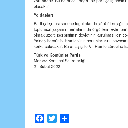
zorundadır. Bu da ancak doğru bir parti çalışmasın
olacaktır.
Yoldaşlar!
Parti çalışması sadece legal alanda yürütülen yığın ç
toplumsal yaşamın her alanında örgütlenmekte, parti ö
olmak üzere işçi sınıfının devletinin kurulması için ç
Yoldaş Komünist Hamlesi’nin sonuçları sınıf savaşımı
korku salacaktır. Bu anlayış ile VI. Hamle sürecine k
Türkiye Komünist Partisi
Merkez Komitesi Sekreterliği
21 Şubat 2022
Facebook
Twitter
Share