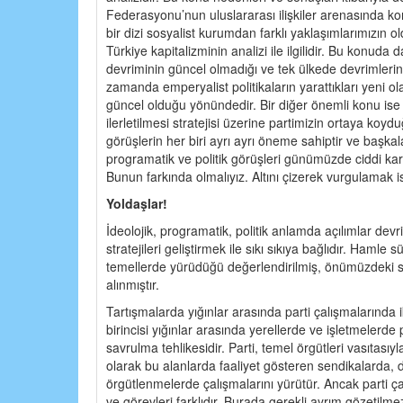
Federasyonu’nun uluslararası ilişkiler arenasında ko
bir dizi sosyalist kurumdan farklı yaklaşımlarımızın ol
Türkiye kapitalizminin analizi ile ilgilidir. Bu konuda
devriminin güncel olmadığı ve tek ülkede devrimlerin 
zamanda emperyalist politikaların yarattıkları yeni 
güncel olduğu yönündedir. Bir diğer önemli konu ise 
ilerletilmesi stratejisi üzerine partimizin ortaya koyd
görüşlerin her biri ayrı ayrı öneme sahiptir ve başkalar
programatik ve politik görüşleri günümüzde ciddi karş
Bunun farkında olmalıyız. Altını çizerek vurgulamak is
Yoldaşlar!
İdeolojik, programatik, politik anlamda açılımlar dev
stratejileri geliştirmek ile sıkı sıkıya bağlıdır. Hamle
temellerde yürüdüğü değerlendirilmiş, önümüzdeki süre
alınmıştır.
Tartışmalarda yığınlar arasında parti çalışmalarında i
birincisi yığınlar arasında yerellerde ve işletmelerde 
savrulma tehlikesidir. Parti, temel örgütleri vasıtasıy
olarak bu alanlarda faaliyet gösteren sendikalarda, d
örgütlenmelerde çalışmalarını yürütür. Ancak parti ça
ve görevleri farklıdır. Burada gerekli ayrım gözetilmez