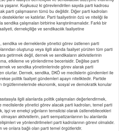
pma yaşanır. Kuşkusuz ki görevlendirilen sayıda parti kadrosu
ak parti çalışmasının tümü bu değildir. Diğer parti kadroları
steklerler ve katılırlar. Parti faaliyetinin özü ve niteliği ile
ndika çalışmaları birbirine karıştırılmamalıdır. Farklı bir
faaliyeti, dernekçiliğe ve sendikacılık faaliyetine
un, sendika ve derneklerde yönetici görev üstlenen parti
rolarından oluşturup veya ilgili alanda faaliyet yürüten tüm parti
a getirmek değil, dernek ve sendikaların aktivistlerinin
şma, etkileme ve yönlendirme becerisidir. Değilse parti
rnek ve sendika yönetimlerinde görev alarak parti
den olurlar. Dernek, sendika, DKÖ ve meclislerin gündemleri ile
rekse politik faaliyet gündemleri apayrı niteliktedir. Partide
r alan örgütlenmelerinde ekonomik, sosyal ve demokratik konular
sıtasıyla ilgili alanlarda politik çalışmaları değerlendirmek,
eclislerde yönetici görev alacak parti kadroları, temel parti
k, işçi ve emekçi yığınların temsilcisi olarak üstlenebilecekleri
 olmayan aktivistlerin, parti sempatizanlarının bu alanlarda
elişimleri ve yönlendirilmeleri parti kadrolarının görevi olmalıdır.
ı ve onlara bağlı olan parti temel örgütleridir.