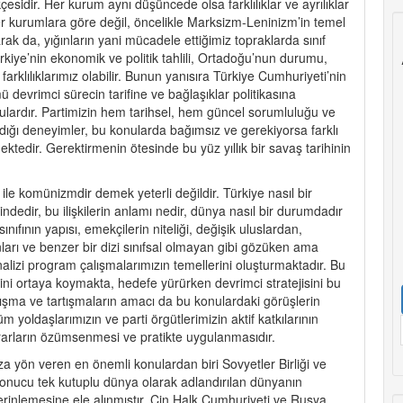
sidir. Her kurum aynı düşüncede olsa farklılıklar ve ayrılıklar
er kurumlara göre değil, öncelikle Marksizm-Leninizm’in temel
rak da, yığınların yani mücadele ettiğimiz topraklarda sınıf
rkiye’nin ekonomik ve politik tahlili, Ortadoğu’nun durumu,
farklılıklarımız olabilir. Bunun yanısıra Türkiye Cumhuriyeti’nin
ümü devrimci sürecin tarifine ve bağlaşıklar politikasına
onulardır. Partimizin hem tarihsel, hem güncel sorumluluğu ve
ığı deneyimler, bu konularda bağımsız ve gerekiyorsa farklı
ktedir. Gerektirmenin ötesinde bu yüz yıllık bir savaş tarihinin
 ile komünizmdir demek yeterli değildir. Türkiye nasıl bir
çindedir, bu ilişkilerin anlamı nedir, dünya nasıl bir durumdadır
nıfının yapısı, emekçilerin niteliği, değişik uluslardan,
arı ve benzer bir dizi sınıfsal olmayan gibi gözüken ama
nalizi program çalışmalarımızın temellerini oluşturmaktadır. Bu
ini ortaya koymakta, hedefe yürürken devrimci stratejisini bu
lışma ve tartışmaların amacı da bu konulardaki görüşlerin
yoldaşlarımızın ve parti örgütlerimizin aktif katkılarının
ararların özümsenmesi ve pratikte uygulanmasıdır.
a yön veren en önemli konulardan biri Sovyetler Birliği ve
onucu tek kutuplu dünya olarak adlandırılan dünyanın
 derinlemesine ele alınmıştır. Çin Halk Cumhuriyeti ve Rusya