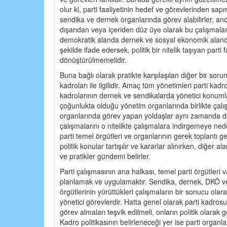
olur ki, parti faaliyetinin hedef ve görevlerinden sa
sendika ve dernek organlarında görev alabilirler, anc
dışarıdan veya içeriden düz üye olarak bu çalışmaları de
demokratik alanda dernek ve sosyal ekonomik alanda se
şekilde ifade edersek, politik bir nitelik taşıyan parti 
dönüştürülmemelidir.
Buna bağlı olarak pratikte karşılaşılan diğer bir sor
kadroları ile ilgilidir. Amaç tüm yönetimleri parti kad
kadrolarının dernek ve sendikalarda yönetici konumlar
çoğunlukta olduğu yönetim organlarında birlikte çalı
organlarında görev yapan yoldaşlar aynı zamanda de
çalışmalarını o nitelikte çalışmalara indirgemeye ne
parti temel örgütleri ve organlarının gerek toplantı ge
politik konular tartışılır ve kararlar alınırken, diğe
ve pratikler gündemi belirler.
Parti çalışmasının ana halkası, temel parti örgütleri va
planlamak ve uygulamaktır. Sendika, dernek, DKÖ ve m
örgütlerinin yürüttükleri çalışmaların bir sonucu olara
yönetici görevlerdir. Hatta genel olarak parti kadrosu
görev almaları teşvik edilmeli, onların politik olarak g
Kadro politikasının belirleneceği yer ise parti organlar