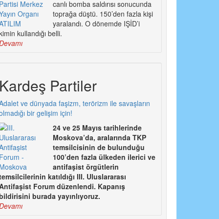
canlı bomba saldırısı sonucunda
toprağa düştü. 150’den fazla kişi
yaralandı. O dönemde IŞİD’i
kimin kullandığı belli.
Devamı
Kardeş Partiler
Adalet ve dünyada faşizm, terörizm ile savaşların
olmadığı bir gelişim için!
24 ve 25 Mayıs tarihlerinde
Moskova’da, aralarında TKP
temsilcisinin de bulunduğu
100’den fazla ülkeden ilerici ve
antifaşist örgütlerin
temsilcilerinin katıldığı III. Uluslararası
Antifaşist Forum düzenlendi. Kapanış
bildirisini burada yayınlıyoruz.
Devamı