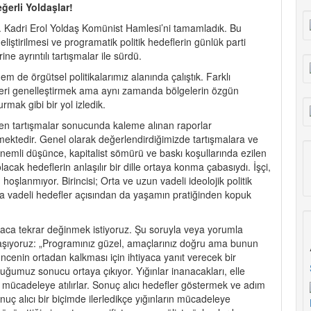
ğerli Yoldaşlar!
. Kadri Erol Yoldaş Komünist Hamlesi’ni tamamladık. Bu
iştirilmesi ve programatik politik hedeflerin günlük parti
ne ayrıntılı tartışmalar ile sürdü.
em de örgütsel politikalarımız alanında çalıştık. Farklı
yleri genelleştirmek ama aynı zamanda bölgelerin özgün
mak gibi bir yol izledik.
len tartışmalar sonucunda kaleme alınan raporlar
ektedir. Genel olarak değerlendirdiğimizde tartışmalara ve
 önemli düşünce, kapitalist sömürü ve baskı koşullarında ezilen
ak hedeflerin anlaşılır bir dille ortaya konma çabasıydı. İşçi,
oşlanmıyor. Birincisi; Orta ve uzun vadeli ideolojik politik
Kısa vadeli hedefler açısından da yaşamın pratiğinden kopuk
tiyaca tekrar değinmek istiyoruz. Şu soruyla veya yorumla
şılaşıyoruz: „Programınız güzel, amaçlarınız doğru ama bunun
ncenin ortadan kalkması için ihtiyaca yanıt verecek bir
ğumuz sonucu ortaya çıkıyor. Yığınlar inanacakları, elle
 mücadeleye atılırlar. Sonuç alıcı hedefler göstermek ve adım
uç alıcı bir biçimde ilerledikçe yığınların mücadeleye