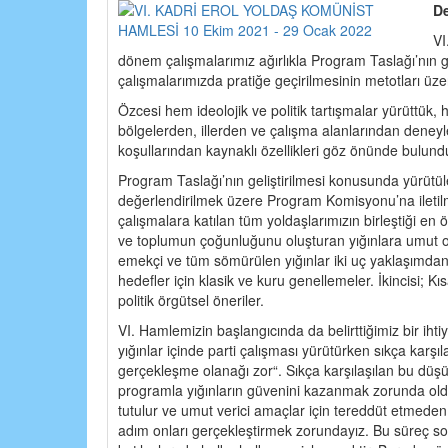
De
VI
dönem çalışmalarımız ağırlıkla Program Taslağı’nın gel
çalışmalarımızda pratiğe geçirilmesinin metotları üzeri
Özcesi hem ideolojik ve politik tartışmalar yürüttük, h
bölgelerden, illerden ve çalışma alanlarından dene
koşullarından kaynaklı özellikleri göz önünde bulundur
Program Taslağı’nın geliştirilmesi konusunda yürütü
değerlendirilmek üzere Program Komisyonu’na iletilm
çalışmalara katılan tüm yoldaşlarımızın birleştiği en
ve toplumun çoğunluğunu oluşturan yığınlara umut olac
emekçi ve tüm sömürülen yığınlar iki uç yaklaşımdan h
hedefler için klasik ve kuru genellemeler. İkincisi; 
politik örgütsel öneriler.
VI. Hamlemizin başlangıcında da belirttiğimiz bir ih
yığınlar içinde parti çalışması yürütürken sıkça kar
gerçekleşme olanağı zor“. Sıkça karşılaşılan bu düşü
programla yığınların güvenini kazanmak zorunda oldu
tutulur ve umut verici amaçlar için tereddüt etmeden
adım onları gerçekleştirmek zorundayız. Bu süreç son