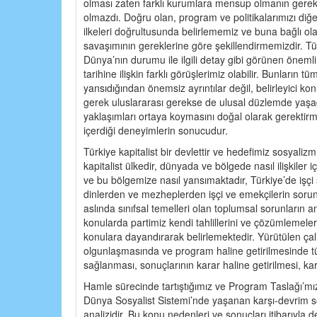
olması zaten farklı kurumlara mensup olmanın gerekçe
olmazdı. Doğru olan, program ve politikalarımızı diğ
ilkeleri doğrultusunda belirlememiz ve buna bağlı ola
savaşımının gereklerine göre şekillendirmemizdir. Tü
Dünya’nın durumu ile ilgili detay gibi görünen önemli 
tarihine ilişkin farklı görüşlerimiz olabilir. Bunların t
yansıdığından önemsiz ayrıntılar değil, belirleyici k
gerek uluslararası gerekse de ulusal düzlemde yaşad
yaklaşımları ortaya koymasını doğal olarak gerektirme
içerdiği deneyimlerin sonucudur.
Türkiye kapitalist bir devlettir ve hedefimiz sosyalizm
kapitalist ülkedir, dünyada ve bölgede nasıl ilişkiler i
ve bu bölgemize nasıl yansımaktadır, Türkiye’de işçi sı
dinlerden ve mezheplerden işçi ve emekçilerin sorunl
aslında sınıfsal temelleri olan toplumsal sorunların a
konularda partimiz kendi tahlillerini ve çözümlemeler
konulara dayandırarak belirlemektedir. Yürütülen ça
olgunlaşmasında ve program haline getirilmesinde tüm 
sağlanması, sonuçlarının karar haline getirilmesi, k
Hamle sürecinde tartıştığımız ve Program Taslağı’mız
Dünya Sosyalist Sistemi’nde yaşanan karşı-devrim s
analizidir. Bu konu nedenleri ve sonuçları itibarıyla