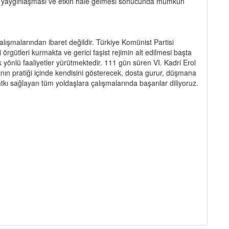
ın yaygınlaşması ve etkin hale gelmesi sonucunda mümkün
alışmalarından ibaret değildir. Türkiye Komünist Partisi
rgütleri kurmakta ve gerici faşist rejimin alt edilmesi başta
ok yönlü faaliyetler yürütmektedir. 111 gün süren VI. Kadri Erol
nın pratiği içinde kendisini gösterecek, dosta gurur, düşmana
atkı sağlayan tüm yoldaşlara çalışmalarında başarılar diliyoruz.