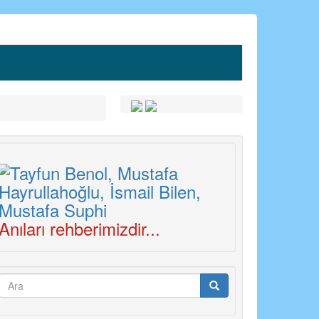
Anıları rehberimizdir...
Arama
formu
Ara