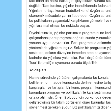
katılımları da halka halka genişleyecektir. Burada sö
değildir. Tam tersine, yığınlar inandıklarında fedakarl
Yığınların ortaya konan hedefleri kendi özgün sorunl
ekonomik mücadele yanını ifade eder. Özgün sorunlar
bu politikaların yaşamdaki karşılıklarını görmeleri ve
yığınlara mal olması bu noktada başlar.
Diyebilirsiniz ki, yığınlar partimizin programını ne 
çalışmalarını parti programı doğrultusunda yürüttükler
yönüne uygun davranırlar. Parti programı o anlamda biz
yöntemlerle yığınlara taşırız. Sekter bir programın yığ
seslenen, onların düzeyine inmeden ama anlayacakları
kadrolar da yığınlara yakın olur. Parti örgütünün tümü
Teori ile pratiğin uyumunu burada ölçebiliriz.
Yoldaşlar!
Hamle sürecinde yürütülen çalışmalarda bu konular ayr
belirlenen on madde konusunda derinlemesine tartış
karşılaşılan ve tartışılan bir konu, program konusun
kurumların program ve politikaları ile karşılaştırılma
ortaya atılmıştır. Önemli olduğu için bu konuda değe
geliştirdiğimiz bir takım görüşlerin diğer kurumlar ta
söylenmesi gereken şudur. Biz politikalarımızı diğer k