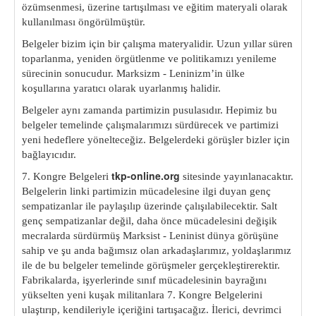
özümsenmesi, üzerine tartışılması ve eğitim materyali olarak
kullanılması öngörülmüştür.
Belgeler bizim için bir çalışma materyalidir. Uzun yıllar süren
toparlanma, yeniden örgütlenme ve politikamızı yenileme
süre
cinin sonucudur. Marksizm - Leninizm’in ülke
koşullarına yara
tıcı olarak uyarlanmış halidir.
Belgeler aynı zamanda partimizin pusulasıdır. Hepimiz bu
belgeler temelinde çalışmalarımızı sürdürecek ve partimizi
yeni hedeflere yönelteceğiz. Belgelerdeki görüşler bizler için
bağla
yıcıdır.
tkp-online.org
7. Kongre Belgeleri
sitesinde yayınlanacak
tır.
Belgelerin linki partimizin mücadelesine ilgi duyan genç
sempatizanlar ile paylaşılıp üzerinde çalışılabilecektir. Salt
genç sempatizanlar değil, daha önce mücadelesini değişik
mecralarda sürdürmüş Marksist - Leninist dünya görüşüne
sahip ve şu anda bağımsız olan arkadaşlarımız, yoldaşlarımız
ile de bu belgeler temelinde görüşmeler gerçekleştirerektir.
Fabrikalarda, işyer
lerinde sınıf mücadelesinin bayrağını
yükselten yeni kuşak mi
litanlara 7. Kongre Belgelerini
ulaştırıp, kendileriyle içeriğini tartışacağız. İlerici, devrimci