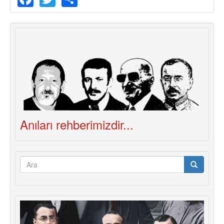
Anıları rehberimizdir...
Arama
formu
Ara