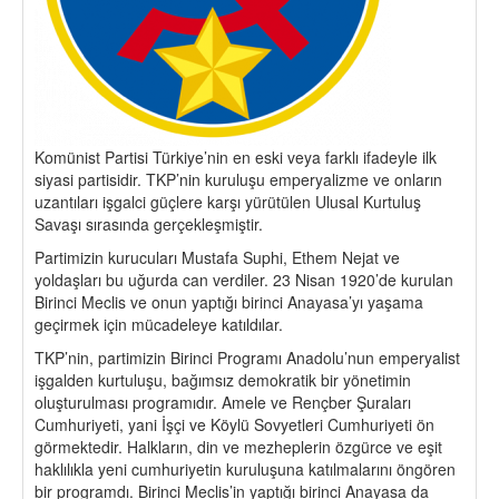
Komünist Partisi Türkiye’nin en eski veya farklı ifadeyle ilk
siyasi partisidir. TKP’nin kuruluşu emperyalizme ve onların
uzantıları işgalci güçlere karşı yürütülen Ulusal Kurtuluş
Savaşı sırasında gerçekleşmiştir.
Partimizin kurucuları Mustafa Suphi, Ethem Nejat ve
yoldaşları bu uğurda can verdiler. 23 Nisan 1920’de kurulan
Birinci Meclis ve onun yaptığı birinci Anayasa’yı yaşama
geçirmek için mücadeleye katıldılar.
TKP’nin, partimizin Birinci Programı Anadolu’nun emperyalist
işgalden kurtuluşu, bağımsız demokratik bir yönetimin
oluşturulması programıdır. Amele ve Rençber Şuraları
Cumhuriyeti, yani İşçi ve Köylü Sovyetleri Cumhuriyeti ön
görmektedir. Halkların, din ve mezheplerin özgürce ve eşit
haklılıkla yeni cumhuriyetin kuruluşuna katılmalarını öngören
bir programdı. Birinci Meclis’in yaptığı birinci Anayasa da