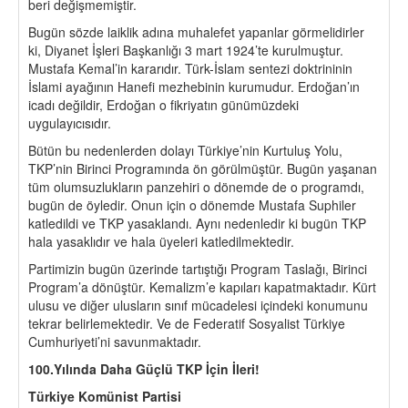
beri değişmemiştir.
Bugün sözde laiklik adına muhalefet yapanlar görmelidirler
ki, Diyanet İşleri Başkanlığı 3 mart 1924’te kurulmuştur.
Mustafa Kemal’in kararıdır. Türk-İslam sentezi doktrininin
İslami ayağının Hanefi mezhebinin kurumudur. Erdoğan’ın
icadı değildir, Erdoğan o fikriyatın günümüzdeki
uygulayıcısıdır.
Bütün bu nedenlerden dolayı Türkiye’nin Kurtuluş Yolu,
TKP’nin Birinci Programında ön görülmüştür. Bugün yaşanan
tüm olumsuzlukların panzehiri o dönemde de o programdı,
bugün de öyledir. Onun için o dönemde Mustafa Suphiler
katledildi ve TKP yasaklandı. Aynı nedenledir ki bugün TKP
hala yasaklıdır ve hala üyeleri katledilmektedir.
Partimizin bugün üzerinde tartıştığı Program Taslağı, Birinci
Program’a dönüştür. Kemalizm’e kapıları kapatmaktadır. Kürt
ulusu ve diğer ulusların sınıf mücadelesi içindeki konumunu
tekrar belirlemektedir. Ve de Federatif Sosyalist Türkiye
Cumhuriyeti’ni savunmaktadır.
100.Yılında Daha Güçlü TKP İçin İleri!
Türkiye Komünist Partisi