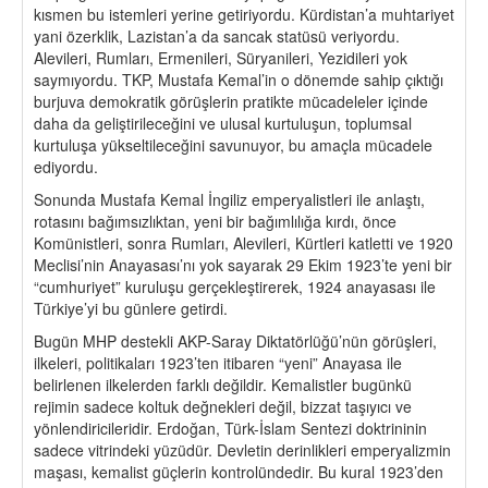
kısmen bu istemleri yerine getiriyordu. Kürdistan’a muhtariyet
yani özerklik, Lazistan’a da sancak statüsü veriyordu.
Alevileri, Rumları, Ermenileri, Süryanileri, Yezidileri yok
saymıyordu. TKP, Mustafa Kemal’in o dönemde sahip çıktığı
burjuva demokratik görüşlerin pratikte mücadeleler içinde
daha da geliştirileceğini ve ulusal kurtuluşun, toplumsal
kurtuluşa yükseltileceğini savunuyor, bu amaçla mücadele
ediyordu.
Sonunda Mustafa Kemal İngiliz emperyalistleri ile anlaştı,
rotasını bağımsızlıktan, yeni bir bağımlılığa kırdı, önce
Komünistleri, sonra Rumları, Alevileri, Kürtleri katletti ve 1920
Meclisi’nin Anayasası’nı yok sayarak 29 Ekim 1923’te yeni bir
“cumhuriyet” kuruluşu gerçekleştirerek, 1924 anayasası ile
Türkiye’yi bu günlere getirdi.
Bugün MHP destekli AKP-Saray Diktatörlüğü’nün görüşleri,
ilkeleri, politikaları 1923’ten itibaren “yeni” Anayasa ile
belirlenen ilkelerden farklı değildir. Kemalistler bugünkü
rejimin sadece koltuk değnekleri değil, bizzat taşıyıcı ve
yönlendiricileridir. Erdoğan, Türk-İslam Sentezi doktrininin
sadece vitrindeki yüzüdür. Devletin derinlikleri emperyalizmin
maşası, kemalist güçlerin kontrolündedir. Bu kural 1923’den