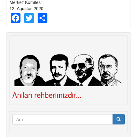
Merkez Komitesi
12. Ağustos 2020
Facebook
Twitter
Share
Anıları rehberimizdir...
Arama
formu
Ara