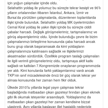
için yoğun çalışmalar içinde oldu.
Selahattin yoldaş ile yolumuz bu süreçte tekrar kesişti ve 90’lı
yılların ortalarından itibaren İstanbul, Ankara, İzmir ve
Bursa’da yürütülen çalışmalarda, düzenlenen toplantılarda
ilişki içinde bulunduk. Selahattin yoldaş MK üyelerimizden
Cemal Kıral yoldaş ile yakın ilişki içinde bu süreçte ciddi
çabalar harcadı. Değişik görüşmelerimiz, tartışmalarımız ve
görüş alışverişlerimiz oldu. İçinde bulunduğu çevre ile bizim
çalışmalarımızı birleştirme konusunda çaba harcadı ancak
bunu grup olarak başaramasak da kimi yoldaşların
çalışmalarımıza katılmasını sağladık ve ilişkilerimizi
aksatmadan sürdürdük. Özellikle program taslağı çalışmaları
ile ilgili verimli görüşmelerimiz oldu, tartışmaya aktif katkı
sağladı ve katkıları 7.Kongremizde onaylanan programımızda
yer aldı. Kimi konularda farklı yaklaşımlarımız vardı ancak
TKP’nin sınıf mücadelesinde öncü bir güç olarak tekrar yer
alması konusunda her zaman hem fikir olduk.
Ülkede 2010’lu yıllarda legal yayın çalışması tekrar
başladığında matbaadan çıkan gazeteyi fırından çıkan ekmek
gibi ilk okumak isteyenler arasındaydı. Yoldaşlarımız da
matbaadan çıkan gazeteyi her zaman kendisine bizzat
ulaştırırdı. Aynı yıllarda başlayan illet hastalığı nedeniyle