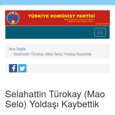
Ana
içeriğe
atla
Toggle
navigatio
Ana Sayfa
Selahattin Türokay (Mao Selo) Yoldaşı Kaybettik
Selahattin Türokay (Mao
Selo) Yoldaşı Kaybettik