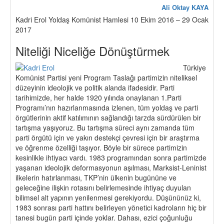
Ali Oktay KAYA
Kadri Erol Yoldaş Komünist Hamlesi 10 Ekim 2016 – 29 Ocak
2017
Niteliği Niceliğe Dönüştürmek
Türkiye
Komünist Partisi yeni Program Taslağı partimizin niteliksel
düzeyinin ideolojik ve politik alanda ifadesidir. Parti
tarihimizde, her halde 1920 yılında onaylanan 1.Parti
Programı’nın hazırlanmasında izlenen, tüm yoldaş ve parti
örgütlerinin aktif katılımının sağlandığı tarzda sürdürülen bir
tartışma yaşıyoruz. Bu tartışma süreci aynı zamanda tüm
parti örgütü için ve yakın destekçi çevresi için bir araştırma
ve öğrenme özelliği taşıyor. Böyle bir sürece partimizin
kesinlikle ihtiyacı vardı. 1983 programından sonra partimizde
yaşanan ideolojik deformasyonun aşılması, Marksist-Leninist
ilkelerin hatırlanması, TKP’nin ülkenin bugününe ve
geleceğine ilişkin rotasını belirlemesinde ihtiyaç duyulan
bilimsel alt yapının yenilenmesi gerekiyordu. Düşününüz ki,
1983 sonrası parti hattını belirleyen yönetici kadroların hiç bir
tanesi bugün parti içinde yoklar. Dahası, ezici çoğunluğu