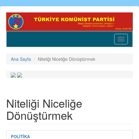
Ana
içeriğe
atla
Toggle
navigatio
Ana Sayfa
Niteliği Niceliğe Dönüştürmek
Niteliği Niceliğe
Dönüştürmek
POLİTİKA