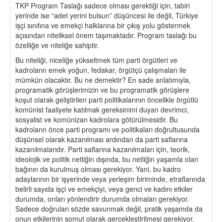
TKP Program Taslağı sadece olması gerektiği için, tabiri
yerinde ise “adet yerini bulsun” düşüncesi ile değil, Türkiye
işçi sınıfına ve emekçi halklarına bir çıkış yolu göstermek
açısından niteliksel önem taşımaktadır. Program taslağı bu
özelliğe ve niteliğe sahiptir.
Bu niteliği, niceliğe yükseltmek tüm parti örgütleri ve
kadroların emek yoğun, fedakar, örgütçü çalışmaları ile
mümkün olacaktır. Bu ne demektir? En sade anlatımıyla,
programatik görüşlerimizin ve bu programatik görüşlere
koşut olarak geliştirilen parti politikalarının öncelikle örgütlü
komünist faaliyete katılmak gereksinimi duyan devrimci,
sosyalist ve komünizan kadrolara götürülmesidir. Bu
kadroların önce parti programı ve politikaları doğrultusunda
düşünsel olarak kazanılması ardından da parti saflarına
kazanılmalarıdır. Parti saflarına kazanılmaları için, teorik,
ideolojik ve politik netliğin dışında, bu netliğin yaşamla olan
bağının da kurulmuş olması gerekiyor. Yani, bu kadro
adaylarının bir işyerinde veya yerleşim biriminde, etraflarında
belirli sayıda işçi ve emekçiyi, veya genci ve kadını etkiler
durumda, onları yönlendirir durumda olmaları gerekiyor.
Sadece doğruları sözde savunmak değil, pratik yaşamda da
onun etkilerinin somut olarak gerçekleştirilmesi gerekiyor.