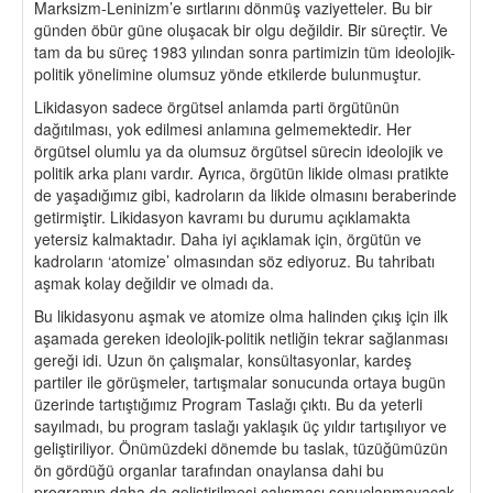
Marksizm-Leninizm’e sırtlarını dönmüş vaziyetteler. Bu bir
günden öbür güne oluşacak bir olgu değildir. Bir süreçtir. Ve
tam da bu süreç 1983 yılından sonra partimizin tüm ideolojik-
politik yönelimine olumsuz yönde etkilerde bulunmuştur.
Likidasyon sadece örgütsel anlamda parti örgütünün
dağıtılması, yok edilmesi anlamına gelmemektedir. Her
örgütsel olumlu ya da olumsuz örgütsel sürecin ideolojik ve
politik arka planı vardır. Ayrıca, örgütün likide olması pratikte
de yaşadığımız gibi, kadroların da likide olmasını beraberinde
getirmiştir. Likidasyon kavramı bu durumu açıklamakta
yetersiz kalmaktadır. Daha iyi açıklamak için, örgütün ve
kadroların ‘atomize’ olmasından söz ediyoruz. Bu tahribatı
aşmak kolay değildir ve olmadı da.
Bu likidasyonu aşmak ve atomize olma halinden çıkış için ilk
aşamada gereken ideolojik-politik netliğin tekrar sağlanması
gereği idi. Uzun ön çalışmalar, konsültasyonlar, kardeş
partiler ile görüşmeler, tartışmalar sonucunda ortaya bugün
üzerinde tartıştığımız Program Taslağı çıktı. Bu da yeterli
sayılmadı, bu program taslağı yaklaşık üç yıldır tartışılıyor ve
geliştiriliyor. Önümüzdeki dönemde bu taslak, tüzüğümüzün
ön gördüğü organlar tarafından onaylansa dahi bu
programın daha da geliştirilmesi çalışması sonuçlanmayacak.