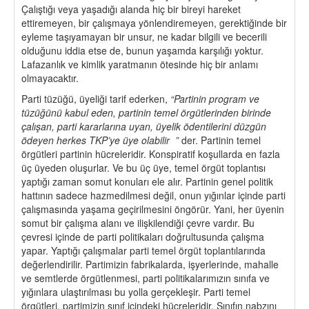
Çalıştığı veya yaşadığı alanda hiç bir bireyi hareket
ettiremeyen, bir çalışmaya yönlendiremeyen, gerektiğinde bir
eyleme taşıyamayan bir unsur, ne kadar bilgili ve becerili
olduğunu iddia etse de, bunun yaşamda karşılığı yoktur.
Lafazanlık ve kimlik yaratmanın ötesinde hiç bir anlamı
olmayacaktır.
Parti tüzüğü, üyeliği tarif ederken,
“
Partinin program ve
tüzüğünü kabul eden, partinin temel örgütlerinden birinde
çalışan, parti kararlarına uyan, üyelik ödentilerini düzgün
ödeyen herkes TKP’ye üye olabilir ”
der. Partinin temel
örgütleri partinin hücreleridir. Konspiratif koşullarda en fazla
üç üyeden oluşurlar. Ve bu üç üye, temel örgüt toplantısı
yaptığı zaman somut konuları ele alır. Partinin genel politik
hattının sadece hazmedilmesi değil, onun yığınlar içinde parti
çalışmasında yaşama geçirilmesini öngörür. Yani, her üyenin
somut bir çalışma alanı ve ilişkilendiği çevre vardır. Bu
çevresi içinde de parti politikaları doğrultusunda çalışma
yapar. Yaptığı çalışmalar parti temel örgüt toplantılarında
değerlendirilir. Partimizin fabrikalarda, işyerlerinde, mahalle
ve semtlerde örgütlenmesi, parti politikalarımızın sınıfa ve
yığınlara ulaştırılması bu yolla gerçekleşir. Parti temel
örgütleri, partimizin sınıf içindeki hücreleridir. Sınıfın nabzını