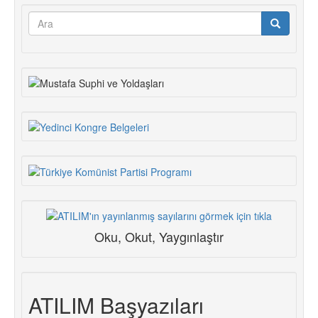
Arama
formu
Ara
Oku, Okut, Yaygınlaştır
ATILIM Başyazıları