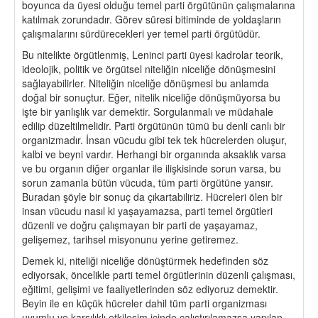
boyunca da üyesi olduğu temel parti örgütünün çalışmalarına
katılmak zorundadır. Görev süresi bitiminde de yoldaşların
çalışmalarını sürdürecekleri yer temel parti örgütüdür.
Bu nitelikte örgütlenmiş, Leninci parti üyesi kadrolar teorik,
ideolojik, politik ve örgütsel niteliğin niceliğe dönüşmesini
sağlayabilirler. Niteliğin niceliğe dönüşmesi bu anlamda
doğal bir sonuçtur. Eğer, nitelik niceliğe dönüşmüyorsa bu
işte bir yanlışlık var demektir. Sorgulanmalı ve müdahale
edilip düzeltilmelidir. Parti örgütünün tümü bu denli canlı bir
organizmadır. İnsan vücudu gibi tek tek hücrelerden oluşur,
kalbi ve beyni vardır. Herhangi bir organında aksaklık varsa
ve bu organın diğer organlar ile ilişkisinde sorun varsa, bu
sorun zamanla bütün vücuda, tüm parti örgütüne yansır.
Buradan şöyle bir sonuç da çıkartabiliriz. Hücreleri ölen bir
insan vücudu nasıl ki yaşayamazsa, parti temel örgütleri
düzenli ve doğru çalışmayan bir parti de yaşayamaz,
gelişemez, tarihsel misyonunu yerine getiremez.
Demek ki, niteliği niceliğe dönüştürmek hedefinden söz
ediyorsak, öncelikle parti temel örgütlerinin düzenli çalışması,
eğitimi, gelişimi ve faaliyetlerinden söz ediyoruz demektir.
Beyin ile en küçük hücreler dahil tüm parti organizması
uyumlu ve karşılıklı etkileşim içinde çalıştırılamazsa yapılan