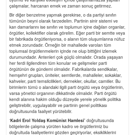
çalışmalar, harcanan emek ve zaman sonuç getirmez.
Bir diğer benzetme yapmak gerekirse, o da partiyi sınıfın
tümünün beyni olarak farzedelim. Partinin sinir sistemi ve
kan damarlarını ise sınıfın ve toplumun içine dağılan organlar,
örgütler, kollektifler olarak görelim. Eğer parti bir semtte veya
bir fabrikada örgütleniyorsa, o alanın tüm oluşumlarına nüfuz
etmek zorundadır. Örneğin bir mahallede varolan tüm
toplumsal örgütlenmelerin içinde ne olup bittiğini izlemek
durumundadır. Antenleri çok güçlü olmalıdır. Orada yaşayan
her ferdi ilgilendiren tüm konular ve gelişmeler parti
örgütünün de gündemi olmalıdır. Fabrikalarda sendikalar,
hemşehri grupları, üniteler, semtlerde, mahalleler, sokaklar,
kahveler, parti temsilcilikleri, dernekler, okullar, camiiler. Bu
birimlerin tümü o alandaki ilgili parti örgütü veya örgütlerinin,
varsa yönetici organının dikkatinde olmalıdır. Parti örgütü
kendi alanına hakim olduğu düzeyde yerele yönelik politika
geliştirebilir, uygulayabilir ve partinin genel politikası
doğrultusunda faaliyet yürütebilir.
‘
Kadri Erol Yoldaş Komünist Hamlesi’
doğrultusunda
bölgelerde çalışma yürüten kadro ve örgütlerimiz bu
doğrultuda faaliyetlerini gözden geçiriyorlar, eksikliklerini