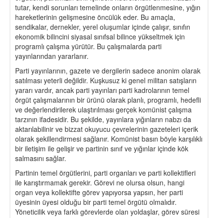
tutar, kendi sorunları temelinde onların örgütlenmesine, yığın
hareketlerinin gelişmesine öncülük eder. Bu amaçla,
sendikalar, dernekler, yerel oluşumlar içinde çalışır, sınıfın
ekonomik bilincini siyasal sınıfsal bilince yükseltmek için
programlı çalışma yürütür. Bu çalışmalarda parti
yayınlarından yararlanır.
Parti yayınlarının, gazete ve dergilerin sadece anonim olarak
satılması yeterli değildir. Kuşkusuz ki genel militan satışların
yararı vardır, ancak parti yayınları parti kadrolarının temel
örgüt çalışmalarının bir ürünü olarak planlı, programlı, hedefli
ve değerlendirilerek ulaştırılması gerçek komünist çalışma
tarzının ifadesidir. Bu şekilde, yayınlara yığınların nabzı da
aktarılabilinir ve bizzat okuyucu çevrelerinin gazeteleri içerik
olarak şekillendirmesi sağlanır. Komünist basın böyle karşılıklı
bir iletişim ile gelişir ve partinin sınıf ve yığınlar içinde kök
salmasını sağlar.
Partinin temel örgütlerini, parti organları ve parti kollektifleri
ile karıştırmamak gerekir. Görevi ne olursa olsun, hangi
organ veya kollektifte görev yapıyorsa yapsın, her parti
üyesinin üyesi olduğu bir parti temel örgütü olmalıdır.
Yöneticilik veya farklı görevlerde olan yoldaşlar, görev süresi