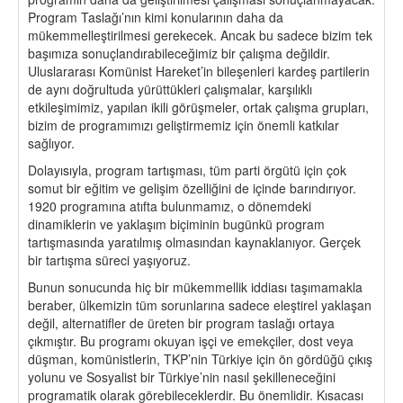
Program Taslağı’nın kimi konularının daha da
mükemmelleştirilmesi gerekecek. Ancak bu sadece bizim tek
başımıza sonuçlandırabileceğimiz bir çalışma değildir.
Uluslararası Komünist Hareket’in bileşenleri kardeş partilerin
de aynı doğrultuda yürüttükleri çalışmalar, karşılıklı
etkileşimimiz, yapılan ikili görüşmeler, ortak çalışma grupları,
bizim de programımızı geliştirmemiz için önemli katkılar
sağlıyor.
Dolayısıyla, program tartışması, tüm parti örgütü için çok
somut bir eğitim ve gelişim özelliğini de içinde barındırıyor.
1920 programına atıfta bulunmamız, o dönemdeki
dinamiklerin ve yaklaşım biçiminin bugünkü program
tartışmasında yaratılmış olmasından kaynaklanıyor. Gerçek
bir tartışma süreci yaşıyoruz.
Bunun sonucunda hiç bir mükemmellik iddiası taşımamakla
beraber, ülkemizin tüm sorunlarına sadece eleştirel yaklaşan
değil, alternatifler de üreten bir program taslağı ortaya
çıkmıştır. Bu programı okuyan işçi ve emekçiler, dost veya
düşman, komünistlerin, TKP’nin Türkiye için ön gördüğü çıkış
yolunu ve Sosyalist bir Türkiye’nin nasıl şekilleneceğini
programatik olarak görebileceklerdir. Bu önemlidir. Kısacası