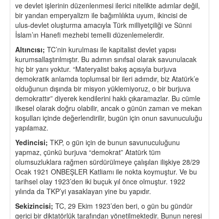
ve devlet işlerinin düzenlenmesi ilerici nitelikte adımlar değil,
bir yandan emperyalizm ile bağımlılıkta uyum, ikincisi de
ulus-devlet oluşturma amacıyla Türk milliyetçiliği ve Sünni
İslam’ın Hanefi mezhebi temelli düzenlemelerdir.
Altıncısı;
TC’nin kurulması ile kapitalist devlet yapısı
kurumsallaştırılmıştır. Bu adımın sınıfsal olarak savunulacak
hiç bir yanı yoktur. “Materyalist bakış açısıyla burjuva
demokratik anlamda toplumsal bir ileri adımdır, biz Atatürk’e
olduğunun dışında bir misyon yüklemiyoruz, o bir burjuva
demokrattır” diyerek kendilerini haklı çıkaramazlar. Bu cümle
ilkesel olarak doğru olabilir, ancak o günün zaman ve mekan
koşulları içinde değerlendirilir, bugün için onun savunuculuğu
yapılamaz.
Yedincisi;
TKP, o gün için de bunun savunuculuğunu
yapmaz, çünkü burjuva “demokrat” Atatürk tüm
olumsuzluklara rağmen sürdürülmeye çalışılan ilişkiye 28/29
Ocak 1921 ONBEŞLER Katliamı ile nokta koymuştur. Ve bu
tarihsel olay 1923’den iki buçuk yıl önce olmuştur. 1922
yılında da TKP’yi yasaklayan yine bu yapıdır.
Sekizincisi;
TC, 29 Ekim 1923’den beri, o gün bu gündür
gerici bir diktatörlük tarafından yönetilmektedir. Bunun neresi