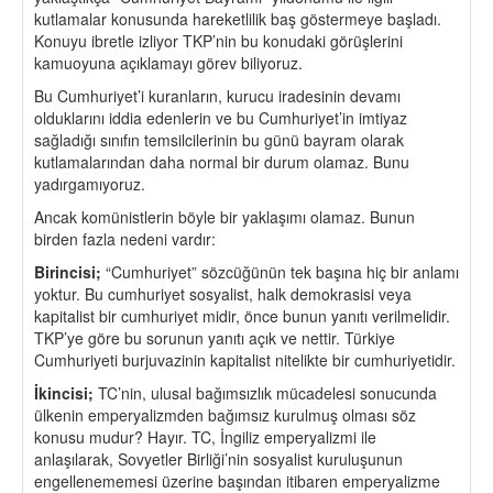
kutlamalar konusunda hareketlilik baş göstermeye başladı.
Konuyu ibretle izliyor TKP’nin bu konudaki görüşlerini
kamuoyuna açıklamayı görev biliyoruz.
Bu Cumhuriyet’i kuranların, kurucu iradesinin devamı
olduklarını iddia edenlerin ve bu Cumhuriyet’in imtiyaz
sağladığı sınıfın temsilcilerinin bu günü bayram olarak
kutlamalarından daha normal bir durum olamaz. Bunu
yadırgamıyoruz.
Ancak komünistlerin böyle bir yaklaşımı olamaz. Bunun
birden fazla nedeni vardır:
Birincisi;
“Cumhuriyet” sözcüğünün tek başına hiç bir anlamı
yoktur. Bu cumhuriyet sosyalist, halk demokrasisi veya
kapitalist bir cumhuriyet midir, önce bunun yanıtı verilmelidir.
TKP’ye göre bu sorunun yanıtı açık ve nettir. Türkiye
Cumhuriyeti burjuvazinin kapitalist nitelikte bir cumhuriyetidir.
İkincisi;
TC’nin, ulusal bağımsızlık mücadelesi sonucunda
ülkenin emperyalizmden bağımsız kurulmuş olması söz
konusu mudur? Hayır. TC, İngiliz emperyalizmi ile
anlaşılarak, Sovyetler Birliği’nin sosyalist kuruluşunun
engellenememesi üzerine başından itibaren emperyalizme