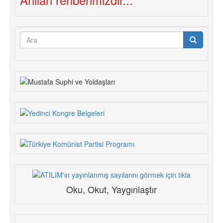
Arama
formu
Ara
Oku, Okut, Yaygınlaştır