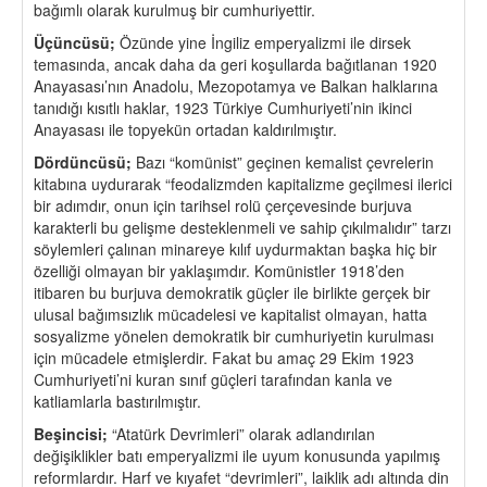
bağımlı olarak kurulmuş bir cumhuriyettir.
Üçüncüsü;
Özünde yine İngiliz emperyalizmi ile dirsek
temasında, ancak daha da geri koşullarda bağıtlanan 1920
Anayasası’nın Anadolu, Mezopotamya ve Balkan halklarına
tanıdığı kısıtlı haklar, 1923 Türkiye Cumhuriyeti’nin ikinci
Anayasası ile topyekün ortadan kaldırılmıştır.
Dördüncüsü;
Bazı “komünist” geçinen kemalist çevrelerin
kitabına uydurarak “feodalizmden kapitalizme geçilmesi ilerici
bir adımdır, onun için tarihsel rolü çerçevesinde burjuva
karakterli bu gelişme desteklenmeli ve sahip çıkılmalıdır” tarzı
söylemleri çalınan minareye kılıf uydurmaktan başka hiç bir
özelliği olmayan bir yaklaşımdır. Komünistler 1918’den
itibaren bu burjuva demokratik güçler ile birlikte gerçek bir
ulusal bağımsızlık mücadelesi ve kapitalist olmayan, hatta
sosyalizme yönelen demokratik bir cumhuriyetin kurulması
için mücadele etmişlerdir. Fakat bu amaç 29 Ekim 1923
Cumhuriyeti’ni kuran sınıf güçleri tarafından kanla ve
katliamlarla bastırılmıştır.
Beşincisi;
“Atatürk Devrimleri” olarak adlandırılan
değişiklikler batı emperyalizmi ile uyum konusunda yapılmış
reformlardır. Harf ve kıyafet “devrimleri”, laiklik adı altında din