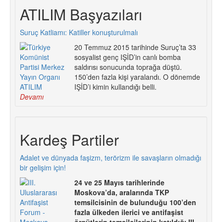
ATILIM Başyazıları
Suruç Katliamı: Katiller konuşturulmalı
20 Temmuz 2015 tarihinde Suruç’ta 33
sosyalist genç IŞİD’in canlı bomba
saldırısı sonucunda toprağa düştü.
150’den fazla kişi yaralandı. O dönemde
IŞİD’i kimin kullandığı belli.
Devamı
Kardeş Partiler
Adalet ve dünyada faşizm, terörizm ile savaşların olmadığı
bir gelişim için!
24 ve 25 Mayıs tarihlerinde
Moskova’da, aralarında TKP
temsilcisinin de bulunduğu 100’den
fazla ülkeden ilerici ve antifaşist
örgütlerin temsilcilerinin katıldığı III.