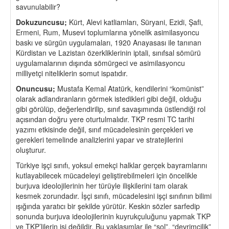
savunulabilir?
Dokuzuncusu;
Kürt, Alevi katliamları, Süryani, Ezidi, Şafi,
Ermeni, Rum, Musevi toplumlarına yönelik asimilasyoncu
baskı ve sürgün uygulamaları, 1920 Anayasası ile tanınan
Kürdistan ve Lazistan özerkliklerinin iptali, sınıfsal sömürü
uygulamalarının dışında sömürgeci ve asimilasyoncu
milliyetçi niteliklerin somut ispatıdır.
Onuncusu;
Mustafa Kemal Atatürk, kendilerini “komünist”
olarak adlandıranların görmek istedikleri gibi değil, olduğu
gibi görülüp, değerlendirilip, sınıf savaşımında üstlendiği rol
açısından doğru yere oturtulmalıdır. TKP resmi TC tarihi
yazımı etkisinde değil, sınıf mücadelesinin gerçekleri ve
gerekleri temelinde analizlerini yapar ve stratejilerini
oluşturur.
Türkiye işçi sınıfı, yoksul emekçi halklar gerçek bayramlarını
kutlayabilecek mücadeleyi geliştirebilmeleri için öncelikle
burjuva ideolojilerinin her türüyle ilişkilerini tam olarak
kesmek zorundadır. İşçi sınıfı, mücadelesini işçi sınıfının bilimi
ışığında yaratıcı bir şekilde yürütür. Keskin sözler sarfedip
sonunda burjuva ideolojilerinin kuyrukçuluğunu yapmak TKP
ve TKP’lilerin işi değildir. Bu yaklaşımlar ile “sol”, “devrimcilik”