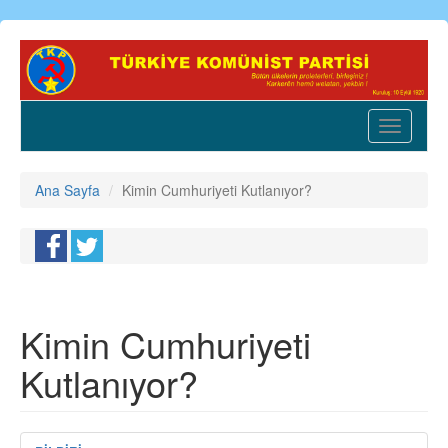
Ana
içeriğe
atla
Toggle
navigatio
Ana Sayfa
Kimin Cumhuriyeti Kutlanıyor?
Kimin Cumhuriyeti
Kutlanıyor?