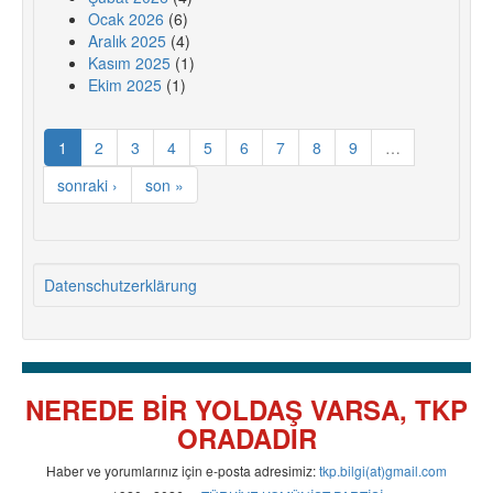
Ocak 2026
(6)
Aralık 2025
(4)
Kasım 2025
(1)
Ekim 2025
(1)
1
2
3
4
5
6
7
8
9
…
sonraki ›
son »
Datenschutzerklärung
NEREDE BİR YOLDAŞ VARSA, TKP
ORADADIR
Haber ve yorumlarınız için e-posta adresimiz:
tkp.bilgi(at)gmail.com