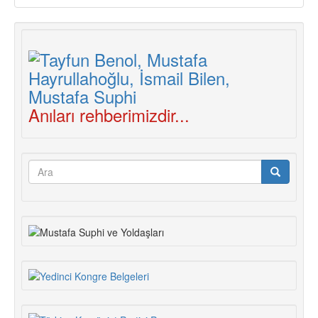
Anıları rehberimizdir...
Arama
formu
Ara