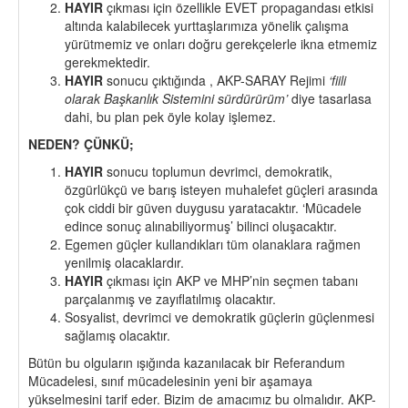
HAYIR
çıkması için özellikle EVET propagandası etkisi
altında kalabilecek yurttaşlarımıza yönelik çalışma
yürütmemiz ve onları doğru gerekçelerle ikna etmemiz
gerekmektedir.
HAYIR
sonucu çıktığında , AKP-SARAY Rejimi
‘fiili
olarak Başkanlık Sistemini sürdürürüm’
diye tasarlasa
dahi, bu plan pek öyle kolay işlemez.
NEDEN? ÇÜNKÜ;
HAYIR
sonucu toplumun devrimci, demokratik,
özgürlükçü ve barış isteyen muhalefet güçleri arasında
çok ciddi bir güven duygusu yaratacaktır. ‘Mücadele
edince sonuç alınabiliyormuş’ bilinci oluşacaktır.
Egemen güçler kullandıkları tüm olanaklara rağmen
yenilmiş olacaklardır.
HAYIR
çıkması için AKP ve MHP’nin seçmen tabanı
parçalanmış ve zayıflatılmış olacaktır.
Sosyalist, devrimci ve demokratik güçlerin güçlenmesi
sağlamış olacaktır.
Bütün bu olguların ışığında kazanılacak bir Referandum
Mücadelesi, sınıf mücadelesinin yeni bir aşamaya
yükselmesini tarif eder. Bizim de amacımız bu olmalıdır. AKP-