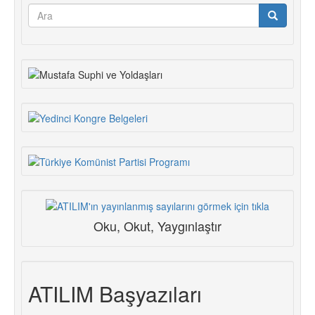
Arama
formu
Ara
Oku, Okut, Yaygınlaştır
ATILIM Başyazıları