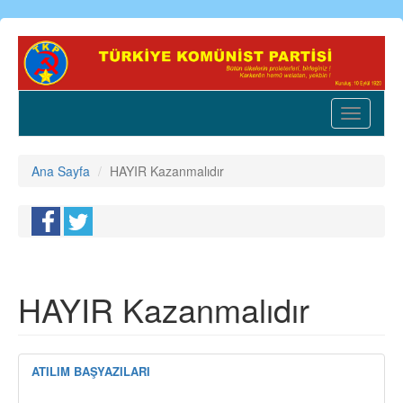
Ana
içeriğe
atla
Toggle
navigatio
Ana Sayfa
HAYIR Kazanmalıdır
HAYIR Kazanmalıdır
ATILIM BAŞYAZILARI