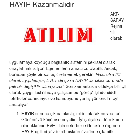
HAYIR Kazanmalıdır
AKP-
SARAY
Rejimi
fiili
olarak
uygulamaya koyduğu başkanlık sistemini şekilsel olarak
onaylatmak istiyor. Egemenlerin amacı bu olabilir. Ancak,
buradan şöyle bir sonuç üretmemek gerekir:
‘Nasıl olsa fiili
olarak uygulanıyor, EVET de çıksa HAYIR da çıksa durumda
pek bir değişiklik olmayacak’
. Son zamanlarda oldukça bilinçli
olarak yaygınlaştırılmaya çalışılan bu “görüş” içinde ciddi
tehlikeler barındırıyor ve kamuoyunu yanlış yönlendirmeyi
amaçlıyor.
HAYIR
sonucu çıkma olasılığı ciddi olarak mevcuttur.
Gücümüzü küçümsemeyelim. İyi çalışılırsa, tüm kamu
olanaklarının EVET için seferber edilmesine rağmen
HAYIR eğilimi yüzde altmışların üzerinde çıkabilir.