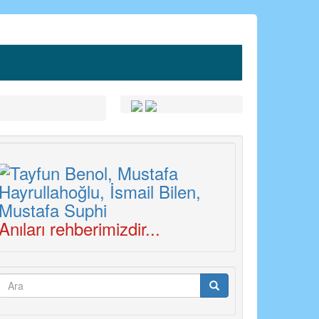
Anıları rehberimizdir...
Arama
formu
Ara