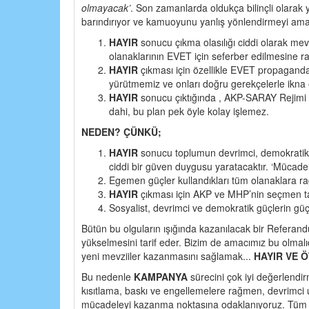
olmayacak’
. Son zamanlarda oldukça bilinçli olarak ya
barındırıyor ve kamuoyunu yanlış yönlendirmeyi amaç
HAYIR
sonucu çıkma olasılığı ciddi olarak me
olanaklarının EVET için seferber edilmesine ra
HAYIR
çıkması için özellikle EVET propagandası
yürütmemiz ve onları doğru gerekçelerle ikna
HAYIR
sonucu çıktığında , AKP-SARAY Rejimi
dahi, bu plan pek öyle kolay işlemez.
NEDEN? ÇÜNKÜ;
HAYIR
sonucu toplumun devrimci, demokratik, 
ciddi bir güven duygusu yaratacaktır. ‘Mücadele
Egemen güçler kullandıkları tüm olanaklara ra
HAYIR
çıkması için AKP ve MHP’nin seçmen tab
Sosyalist, devrimci ve demokratik güçlerin güç
Bütün bu olguların ışığında kazanılacak bir Referan
yükselmesini tarif eder. Bizim de amacımız bu olmalı
yeni mevziiler kazanmasını sağlamak...
HAYIR VE Ö
Bu nedenle
KAMPANYA
sürecini çok iyi değerlend
kısıtlama, baskı ve engellemelere rağmen, devrimci u
mücadeleyi kazanma noktasına odaklanıyoruz. Tüm pa