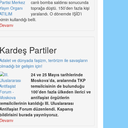
canlı bomba saldırısı sonucunda
toprağa düştü. 150’den fazla kişi
yaralandı. O dönemde IŞİD’i
kimin kullandığı belli.
Devamı
Kardeş Partiler
Adalet ve dünyada faşizm, terörizm ile savaşların
olmadığı bir gelişim için!
24 ve 25 Mayıs tarihlerinde
Moskova’da, aralarında TKP
temsilcisinin de bulunduğu
100’den fazla ülkeden ilerici ve
antifaşist örgütlerin
temsilcilerinin katıldığı III. Uluslararası
Antifaşist Forum düzenlendi. Kapanış
bildirisini burada yayınlıyoruz.
Devamı