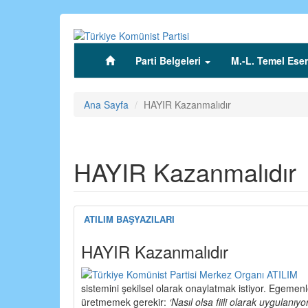
Ana
içeriğe
atla
Parti Belgeleri
M.-L. Temel Eser
(current)
Ana Sayfa
HAYIR Kazanmalıdır
HAYIR Kazanmalıdır
ATILIM BAŞYAZILARI
HAYIR Kazanmalıdır
sistemini şekilsel olarak onaylatmak istiyor. Egemenl
üretmemek gerekir:
‘Nasıl olsa fiili olarak uygulan