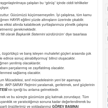
ygınlaştırılmaya çalışılan bu “görüş” içinde ciddi tehlikeler
lıyor.
vcuttur. Gücümüzü küçümsemeyelim. İyi çalışılırsa, tüm kamu
ğmen HAYIR eğilimi yüzde altmışların üzerinde çıkabilir.
 etkisi altında kalabilecek yurttaşlarımıza yönelik çalışma
 etmemiz gerekmektedir.
‘fiili olarak Başkanlık Sistemini sürdürürüm’
diye tasarlasa
özgürlükçü ve barış isteyen muhalefet güçleri arasında çok
 edince sonuç alınabiliyormuş’ bilinci oluşacaktır.
ğmen yenilmiş olacaklardır.
anı parçalanmış ve zayıflatılmış olacaktır.
lenmesi sağlamış olacaktır.
dum Mücadelesi, sınıf mücadelesinin yeni bir aşamaya
dır. AKP-SARAY Rejimini yaralamak, geriletmek, sınıf güçlerinin
TESİ
’nin
içeriği bu anlama gelmektedir.
irmek ve bu süreçte gücümüze güç katmak zorundayız. Tüm
yanıklık ve yaratıcılığımızı sonuna kadar değerlendirerek bu
rti örgütlerimiz ve yoldaşlarımız
GÖREV BAŞINA!