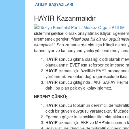
ATILIM BAŞYAZILARI
HAYIR Kazanmalıdır
sistemini şekilsel olarak onaylatmak istiyor. Egemenl
üretmemek gerekir:
‘Nasıl olsa fiili olarak uygulan
olmayacak’
. Son zamanlarda oldukça bilinçli olarak ya
barındırıyor ve kamuoyunu yanlış yönlendirmeyi amaç
HAYIR
sonucu çıkma olasılığı ciddi olarak me
olanaklarının EVET için seferber edilmesine ra
HAYIR
çıkması için özellikle EVET propagandası
yürütmemiz ve onları doğru gerekçelerle ikna
HAYIR
sonucu çıktığında , AKP-SARAY Rejimi
dahi, bu plan pek öyle kolay işlemez.
NEDEN? ÇÜNKÜ;
HAYIR
sonucu toplumun devrimci, demokratik, 
ciddi bir güven duygusu yaratacaktır. ‘Mücadele
Egemen güçler kullandıkları tüm olanaklara ra
HAYIR
çıkması için AKP ve MHP’nin seçmen tab
Sosyalist, devrimci ve demokratik güçlerin güç