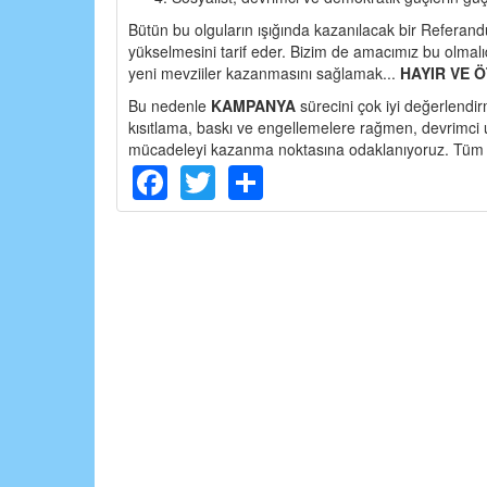
Bütün bu olguların ışığında kazanılacak bir Referan
yükselmesini tarif eder. Bizim de amacımız bu olmalı
yeni mevziiler kazanmasını sağlamak...
HAYIR VE Ö
Bu nedenle
KAMPANYA
sürecini çok iyi değerlend
kısıtlama, baskı ve engellemelere rağmen, devrimci u
mücadeleyi kazanma noktasına odaklanıyoruz. Tüm pa
Facebook
Twitter
Share