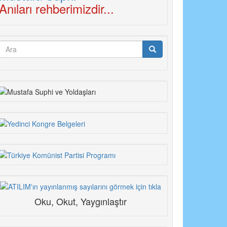
Anıları rehberimizdir...
Arama
formu
Ara
Oku, Okut, Yaygınlaştır