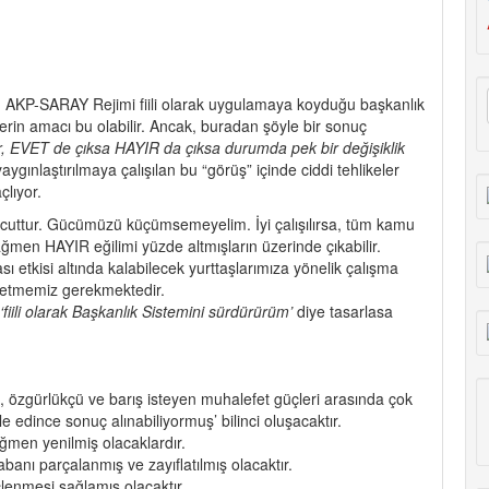
AKP-SARAY Rejimi fiili olarak uygulamaya koyduğu başkanlık
erin amacı bu olabilir. Ancak, buradan şöyle bir sonuç
ıyor, EVET de çıksa HAYIR da çıksa durumda pek bir değişiklik
ygınlaştırılmaya çalışılan bu “görüş” içinde ciddi tehlikeler
lıyor.
vcuttur. Gücümüzü küçümsemeyelim. İyi çalışılırsa, tüm kamu
ğmen HAYIR eğilimi yüzde altmışların üzerinde çıkabilir.
 etkisi altında kalabilecek yurttaşlarımıza yönelik çalışma
 etmemiz gerekmektedir.
‘fiili olarak Başkanlık Sistemini sürdürürüm’
diye tasarlasa
özgürlükçü ve barış isteyen muhalefet güçleri arasında çok
 edince sonuç alınabiliyormuş’ bilinci oluşacaktır.
ğmen yenilmiş olacaklardır.
anı parçalanmış ve zayıflatılmış olacaktır.
lenmesi sağlamış olacaktır.