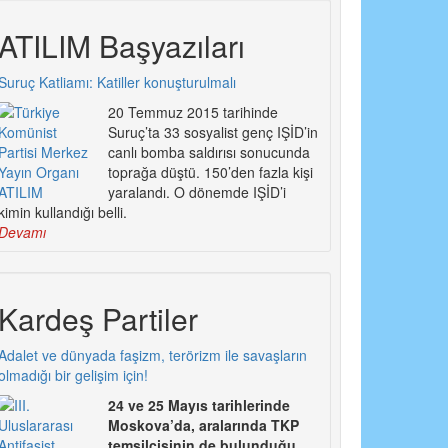
ATILIM Başyazıları
Suruç Katliamı: Katiller konuşturulmalı
20 Temmuz 2015 tarihinde
Suruç’ta 33 sosyalist genç IŞİD’in
canlı bomba saldırısı sonucunda
toprağa düştü. 150’den fazla kişi
yaralandı. O dönemde IŞİD’i
kimin kullandığı belli.
Devamı
Kardeş Partiler
Adalet ve dünyada faşizm, terörizm ile savaşların
olmadığı bir gelişim için!
24 ve 25 Mayıs tarihlerinde
Moskova’da, aralarında TKP
temsilcisinin de bulunduğu