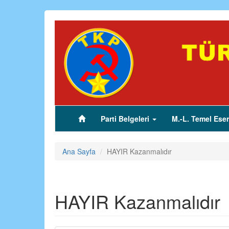
Ana
içeriğe
atla
Parti Belgeleri
M.-L. Temel Eser
(current)
Ana Sayfa
HAYIR Kazanmalıdır
HAYIR Kazanmalıdır