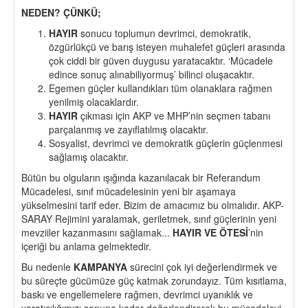
NEDEN? ÇÜNKÜ;
HAYIR
sonucu toplumun devrimci, demokratik,
özgürlükçü ve barış isteyen muhalefet güçleri arasında
çok ciddi bir güven duygusu yaratacaktır. ‘Mücadele
edince sonuç alınabiliyormuş’ bilinci oluşacaktır.
Egemen güçler kullandıkları tüm olanaklara rağmen
yenilmiş olacaklardır.
HAYIR
çıkması için AKP ve MHP’nin seçmen tabanı
parçalanmış ve zayıflatılmış olacaktır.
Sosyalist, devrimci ve demokratik güçlerin güçlenmesi
sağlamış olacaktır.
Bütün bu olguların ışığında kazanılacak bir Referandum
Mücadelesi, sınıf mücadelesinin yeni bir aşamaya
yükselmesini tarif eder. Bizim de amacımız bu olmalıdır. AKP-
SARAY Rejimini yaralamak, geriletmek, sınıf güçlerinin yeni
mevziiler kazanmasını sağlamak...
HAYIR VE ÖTESİ
’nin
içeriği bu anlama gelmektedir.
Bu nedenle
KAMPANYA
sürecini çok iyi değerlendirmek ve
bu süreçte gücümüze güç katmak zorundayız. Tüm kısıtlama,
baskı ve engellemelere rağmen, devrimci uyanıklık ve
yaratıcılığımızı sonuna kadar değerlendirerek bu mücadeleyi