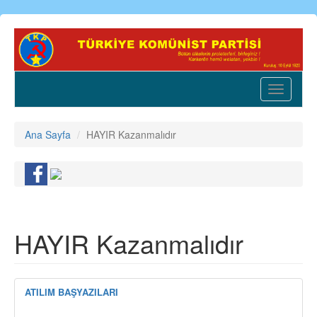
Ana
içeriğe
atla
Toggle
navigatio
Ana Sayfa
HAYIR Kazanmalıdır
HAYIR Kazanmalıdır
ATILIM BAŞYAZILARI