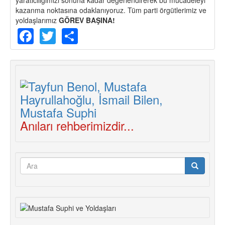
kazanma noktasına odaklanıyoruz. Tüm parti örgütlerimiz ve
yoldaşlarımız
GÖREV BAŞINA!
Facebook
Twitter
Share
Anıları rehberimizdir...
Arama
formu
Ara