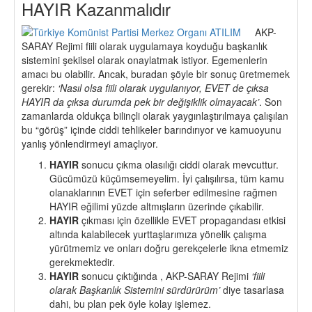
HAYIR Kazanmalıdır
AKP-
SARAY Rejimi fiili olarak uygulamaya koyduğu başkanlık
sistemini şekilsel olarak onaylatmak istiyor. Egemenlerin
amacı bu olabilir. Ancak, buradan şöyle bir sonuç üretmemek
gerekir:
‘Nasıl olsa fiili olarak uygulanıyor, EVET de çıksa
HAYIR da çıksa durumda pek bir değişiklik olmayacak’
. Son
zamanlarda oldukça bilinçli olarak yaygınlaştırılmaya çalışılan
bu “görüş” içinde ciddi tehlikeler barındırıyor ve kamuoyunu
yanlış yönlendirmeyi amaçlıyor.
HAYIR
sonucu çıkma olasılığı ciddi olarak mevcuttur.
Gücümüzü küçümsemeyelim. İyi çalışılırsa, tüm kamu
olanaklarının EVET için seferber edilmesine rağmen
HAYIR eğilimi yüzde altmışların üzerinde çıkabilir.
HAYIR
çıkması için özellikle EVET propagandası etkisi
altında kalabilecek yurttaşlarımıza yönelik çalışma
yürütmemiz ve onları doğru gerekçelerle ikna etmemiz
gerekmektedir.
HAYIR
sonucu çıktığında , AKP-SARAY Rejimi
‘fiili
olarak Başkanlık Sistemini sürdürürüm’
diye tasarlasa
dahi, bu plan pek öyle kolay işlemez.