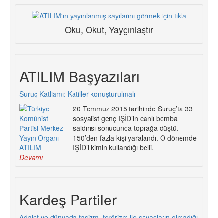
Oku, Okut, Yaygınlaştır
ATILIM Başyazıları
Suruç Katliamı: Katiller konuşturulmalı
20 Temmuz 2015 tarihinde Suruç’ta 33
sosyalist genç IŞİD’in canlı bomba
saldırısı sonucunda toprağa düştü.
150’den fazla kişi yaralandı. O dönemde
IŞİD’i kimin kullandığı belli.
Devamı
Kardeş Partiler
Adalet ve dünyada faşizm, terörizm ile savaşların olmadığı