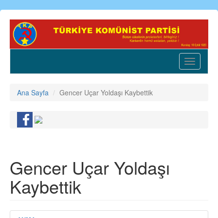
Ana
içeriğe
atla
Toggle
navigatio
Ana Sayfa
Gencer Uçar Yoldaşı Kaybettik
Gencer Uçar Yoldaşı
Kaybettik