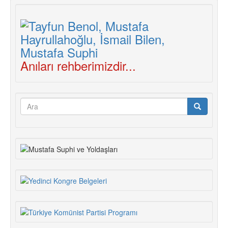
Anıları rehberimizdir...
Arama
formu
Ara