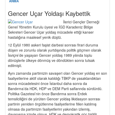
ANMA
Gencer Uçar Yoldaşı Kaybettik
İlerici Gençler Derneği
Genel Yönetim Kurulu üyesi ve İGD Karadeniz Bölge
Sekreteri Gencer Uçar yoldaş mücadele ettiği kanser
hastalığına maalesef yenik düştü.
12 Eylül 1980 askeri faşist darbesi sonrası firari duruma
düşen ve zorunlu olarak yurtdışında politik göçmen olarak
İsviçre’de yaşayan Gencer yoldaş 1989 yılında toplu
dönüşlerle ülkeye dönmüş ve döndükten sonra tutsak
edilmişti.
Aynı zamanda partimizin savaşeri olan Gencer yoldaş en son
faaliyetlerine aktif olarak katıldığı TBKP de yasaklandıktan
sonra mücadelesini önce İstanbul daha sonra da
Bandırma’da HDK, HDP ve DEM Parti saflarında sürdürdü.
Politika Gazetesi’nin önce Bandırma sonra Erdek
temsilciliğini de yürüten Gencer yoldaş likidasyon sonrası
partinin yeniden örgütlenme faaliyetlerine fiilen katılmış
olmasa da partimizin faaliyetlerini yakından izlemiş,
dayanışma içinde olmuş, HDK ve demokratik güç birliği