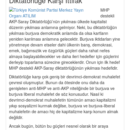
Diktatörlüğe Karşı İttifak
MHP
destekli
AKP-Saray Diktatörlüğü’nün yıkılması ülkede kapitalist
düzenin yıkılması anlamına gelmiyor. Neki, bu diktatörlüğün
yıkılması burjuva demokratik anlamda da olsa kartların
yeniden karılması anlamına gelecektir. Burjuva iktidarları yine
yönetmeye devam etseler dahi ülkenin barış, demokrasi,
emek, bağımsızlık ve özgürlük güçleri daha rahat nefes
almaya başlayabilecekler ve daha ileri hedefler için güçlerini
derleyip toparlama sürecine gireceklerdir. Onun için ilk hedef
MHP destekli AKP-Saray diktatörlüğünün yıkılması hedefidir.
Diktatörlüğe karşı çok geniş bir devrimci-demokrat muhalefet
çevresi oluşmuştur. Bunun da ötesinde onu daha da
genişleten anti-MHP ve anti-AKP niteliğinde bir burjuva ve
burjuva liberal muhalefet de söz konusudur. Nasıl ki
devrimci-demokrat muhalefetin tümünün amacı kapitalizmi
yıkıp sosyalizmi kurmak değilse, burjuva ve burjuva-liberal
muhalefetin de amacı hiç de kapitalizme karşı konum almak
değildir.
Ancak bugün, bütün bu güçleri nesnel olarak bir araya