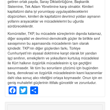
getiren ortak payda, Saray Diktatörlüğüne, Başkanlık
Sistemine, Tek Adam Yönetimine karşı olmaktır. Kimileri
kapitalizmi daha iyi yorumlayıp uygulayabileceklerini
düşünürken, kimileri de kapitalizmi devrimci yoldan aşmanın
yollarını arayacaklar ve mücadelelerini bu uğurda
sürdüreceklerdir.
Komünistler, TKP, bu mücadele süreçlerinin dışında kalamaz,
diğer sosyalist ve devrimci-demokratik güçler ile birlikte sınıf
savaşımının bu aşamasında mücadelenin tam olarak
içindedir. TKP’nin diğer güçlerden farkı, Türkiye
Cumhuriyeti’nin siyasal doktrinine karşıt olarak bir yandan
işçi sınıfının, emekçilerin ve yoksulların kurtuluş mücadelesi
ile Kürt halkının özgürlük mücadelesinin iç içe geçtiğini
savunmasıdır. Ve tüm bu sorunların çözümü için bugünden
barış, demokrasi ve özgürlük mücadelesinin kısmi kazanımlar
dahi olsa sonuç alıcı niteliğini ortaya koymasıdır. Onun için en
geniş muhalefet güçlerinin ittifakı günceldir ve zorunludur.
Facebook
Twitter
Share