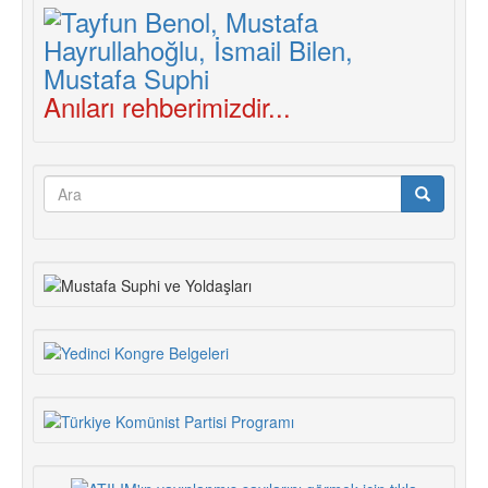
Anıları rehberimizdir...
Arama
formu
Ara