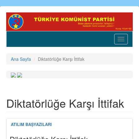
Ana
içeriğe
atla
Toggle
navigatio
Ana Sayfa
Diktatörlüğe Karşı İttifak
Diktatörlüğe Karşı İttifak
ATILIM BAŞYAZILARI