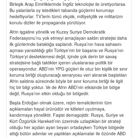
Birleşik Arap Emirliklerinde İngiliz teknolojisi ile üretiyorlarsa.
Bu yalanlarla oy istedikleri tabanda güçlerini korumayı
hedefliyorlar. TV’lerin tümü ırkçılık, milliyetçilik ve militarizm
konulu diziler ile propaganda yürütüyor.
Afrin işgaline yönelik ve Kuzey Suriye Demokratik
Federasyonu’nu yok etmeyi amaçlayan saldırı stratejisi daha
ilk günlerinde bataklığa saplandı. Rusya’nın hava sahasını
açması yansıtıldığı gibi Türkiye’nin bir başarısı ve Rusya’nın
Türkiye’yi desteklemesi değil, içinde çok derin bir savaş
stratejisine bağlı taktikler içeren uluslararası politik bir
operasyondur. ABD’nin YPG güçleri ile otuz bin kişilik bir sınır
koruma birliği oluşturacağı senaryosu veri alınarak başlatılan
Afrin saldırısı sürecinde böyle bir sınır koruma birliği ile ilgili
hiç bir bilgi yoktur. Ve de Afrin ABD’nin etkisinde bir bölge
değil, Rusya’nın etkin olduğu bir bölgedir.
Başta Erdoğan olmak üzere, rejim temsilcilerinin tüm
açıklamaları hayal ürünüdür ve kitleleri uyutmaya,
kandırmaya yöneliktir. Faşist demagojidir. Rusya, Suriye ve
Kürt Özgürlük Hareketi’nin üzerinde uzlaştıkları bir strateji
olduğu her açıdan ayan beyan ortadayken Türkiye bölgede
attığı bütün adımlar ve yaptıkları açıklamalar ile özünde ABD