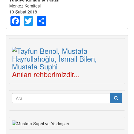
Merkez Komitesi
10 Şubat 2018
Facebook
Twitter
Share
Anıları rehberimizdir...
Arama
formu
Ara