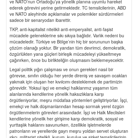
ve NATO’nun Ortadoğu’ya yönelik planına uyumlu hareket
ederek görevini yerine getirmektedir. TC temsilcilerinin, ABD
ve NATO aleyhinde açıklamalar ve polemikler sürdürmeleri
sadece bir senaryodan ibarettir.
TKP, anti-kapitalist nitelikli anti-emperyalist, anti-faşist
mücadele geleneklerine sıkı sıkıya bağlıdır. Varlık nedeni bu
mücadeledir. Türkiye ve Bölge’nin hiç bir sorununun başka
çözüm olanağı yoktur. Bir yandan tüm devrimci, demokratik,
özgürlükten yana güçleri birleşik mücadeleyi yükseltmeye
çağırırken, önce bu birlikteliğin oluşmasını beklemeyecektir.
Legal politik yığın çalışması ve onun gerekleri nasıl bir
görevse, sınıfın olduğu her yerde direniş ve savaşım ocakları
yakmak için oluşan her kıvılcımı desteklemek de partimizin
görevidir. Yoksul işçi ve emekçi halklarımız yaşamın tüm
alanlarında kendilerine yönelik haksızlıklara karşı
örgütleniyorlar, meşru müdafaa yöntemleri geliştiriyorlar. İşçi,
emekçi ve halk düşmanlarından hesap sormak yerel özgün
örgütlenmelerin görevleri arasındadır. İşçi ve Halk Meclisleri
kendilerine yönelik her girişime karşı demokratik, sosyal ve
yurttaşlık haklarını savunurken, özellikle işletmelerde
patronların ve yerellerde gayrı meşru yoldan servet oluşturan
ırkçı, militarist nitelikli, kurum, kuruluş ve şirket temsilcilerinin