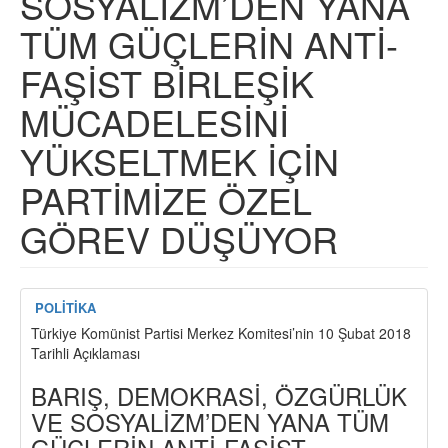
SOSYALİZM’DEN YANA
TÜM GÜÇLERİN ANTİ-
FAŞİST BİRLEŞİK
MÜCADELESİNİ
YÜKSELTMEK İÇİN
PARTİMİZE ÖZEL
GÖREV DÜŞÜYOR
POLİTİKA
Türkiye Komünist Partisi Merkez Komitesi’nin 10 Şubat 2018
Tarihli Açıklaması
BARIŞ, DEMOKRASİ, ÖZGÜRLÜK
VE SOSYALİZM’DEN YANA TÜM
GÜÇLERİN ANTİ-FAŞİST