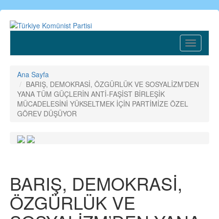
Ana
içeriğe
atla
Toggle
navigatio
Ana Sayfa
BARIŞ, DEMOKRASİ, ÖZGÜRLÜK VE SOSYALİZM’DEN
YANA TÜM GÜÇLERİN ANTİ-FAŞİST BİRLEŞİK
MÜCADELESİNİ YÜKSELTMEK İÇİN PARTİMİZE ÖZEL
GÖREV DÜŞÜYOR
BARIŞ, DEMOKRASİ,
ÖZGÜRLÜK VE