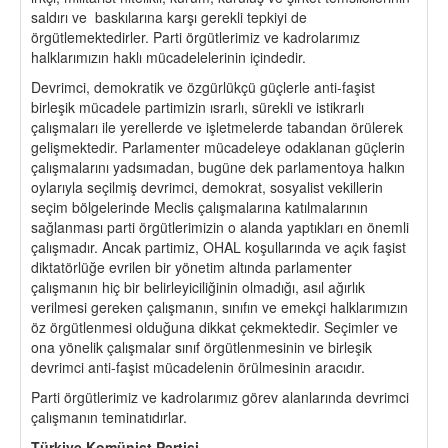
saldırı ve baskılarına karşı gerekli tepkiyi de
örgütlemektedirler. Parti örgütlerimiz ve kadrolarımız
halklarımızın haklı mücadelelerinin içindedir.
Devrimci, demokratik ve özgürlükçü güçlerle anti-faşist
birleşik mücadele partimizin ısrarlı, sürekli ve istikrarlı
çalışmaları ile yerellerde ve işletmelerde tabandan örülerek
gelişmektedir. Parlamenter mücadeleye odaklanan güçlerin
çalışmalarını yadsımadan, bugüne dek parlamentoya halkın
oylarıyla seçilmiş devrimci, demokrat, sosyalist vekillerin
seçim bölgelerinde Meclis çalışmalarına katılmalarının
sağlanması parti örgütlerimizin o alanda yaptıkları en önemli
çalışmadır. Ancak partimiz, OHAL koşullarında ve açık faşist
diktatörlüğe evrilen bir yönetim altında parlamenter
çalışmanın hiç bir belirleyiciliğinin olmadığı, asıl ağırlık
verilmesi gereken çalışmanın, sınıfın ve emekçi halklarımızın
öz örgütlenmesi olduğuna dikkat çekmektedir. Seçimler ve
ona yönelik çalışmalar sınıf örgütlenmesinin ve birleşik
devrimci anti-faşist mücadelenin örülmesinin aracıdır.
Parti örgütlerimiz ve kadrolarımız görev alanlarında devrimci
çalışmanın teminatıdırlar.
Türkiye Komünist Partisi