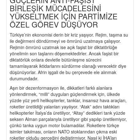
BİRLEŞİK MÜCADELESİNİ
YÜKSELTMEK İÇİN PARTİMİZE
ÖZEL GÖREV DÜŞÜYOR
Türkiye’nin ekonomisi derin bir kriz yaşıyor. Rejim, taşıma su
ile değirmeni döndürmeyi ve ömrünü uzatmaya çalışıyor.
Rejimin ömrünü uzatmak ise açık faşist bir diktatörlüğe
yönelimin son taşlarını döşemektedirler. Ancak faşist bir
diktatörlük onlara devletle bütünleşme sürecini
tamamlayarak iktidarlarını sürdürme olanağı verecektir diye
düşünüyorlar. Afrin işgali de bu çerçevede ele alınmak
durumundadır.
Aşırı bir dezenformasyon ile, dikkatleri farklı alanlara
yönlendirmek, “milli” duyguları güçlendirmek için, ülkede
yüzde yüz yerli helikopterler, tanklar, insansız hava araçları,
roketler üretildiği yalanları yayılıyor. “Atak” adını taktıkları
helikopterler İtalya’da üretiliyor, “Altay” dedikleri tank yüzde
seksen Alman parçalarıyla üretiliyor gibi yapılıp üretilemiyor,
çünkü tanka uygun motor bulamadılar. Roketlere türkçe
isimler takılması, onların NATO stoklarından çıkma eski
roketler olduğu gerçeğini değiştirmiyor. Nasıl ki İHA’ları