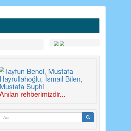
Anıları rehberimizdir...
Arama
formu
Ara