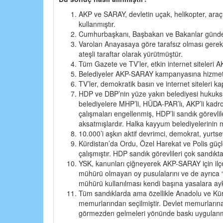
AKP ve SARAY, devletin uçak, helikopter, ara
kullanmıştır.
Cumhurbaşkanı, Başbakan ve Bakanlar günde bir
Varolan Anayasaya göre tarafsız olması ger
ateşli taraftar olarak yürütmüştür.
Tüm Gazete ve TV’ler, etkin internet siteleri A
Belediyeler AKP-SARAY kampanyasına hizmet 
TV’ler, demokratik basın ve internet siteleri ka
HDP ve DBP’nin yüze yakın belediyesi hukuks
belediyelere MHP’li, HÜDA-PAR’lı, AKP’li kadro
çalışmaları engellenmiş, HDP’li sandık görevlil
aksatmışlardır. Halka kayyum belediyelerinin ma
10.000’i aşkın aktif devrimci, demokrat, yurtse
Kürdistan’da Ordu, Özel Harekat ve Polis güç
çalışmıştır. HDP sandık görevlileri çok sandıkta
YSK, kanunları çiğneyerek AKP-SARAY için ilç
mühürü olmayan oy pusulalarını ve de ayrıca “
mühürü kullanılması kendi başına yasalara ayk
Tüm sandıklarda ama özellikle Anadolu ve Kürd
memurlarından seçilmiştir. Devlet memurlarına 
görmezden gelmeleri yönünde baskı uygulanmı