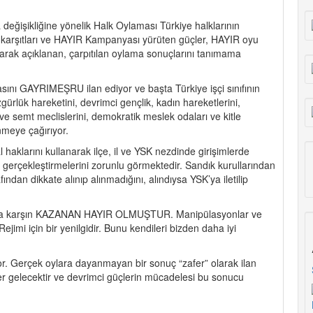
değişikliğine yönelik Halk Oylaması Türkiye halklarının
karşıtları ve HAYIR Kampanyası yürüten güçler, HAYIR oyu
arak açıklanan, çarpıtılan oylama sonuçlarını tanımama
ını GAYRIMEŞRU ilan ediyor ve başta Türkiye işçi sınıfının
ürlük hareketini, devrimci gençlik, kadın hareketlerini,
ve semt meclislerini, demokratik meslek odaları ve kitle
enmeye çağırıyor.
haklarını kullanarak ilçe, il ve YSK nezdinde girişimlerde
i gerçekleştirmelerini zorunlu görmektedir. Sandık kurullarından
afından dikkate alınıp alınmadığını, alındıysa YSK’ya iletilip
lara karşın KAZANAN HAYIR OLMUŞTUR. Manipülasyonlar ve
imi için bir yenilgidir. Bunu kendileri bizden daha iyi
iyor. Gerçek oylara dayanmayan bir sonuç “zafer” olarak ilan
er gelecektir ve devrimci güçlerin mücadelesi bu sonucu