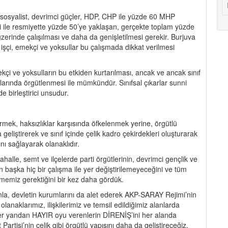
yalist, devrimci güçler, HDP, CHP ile yüzde 60 MHP
ile resmiyette yüzde 50’ye yaklaşan, gerçekte toplam yüzde
 üzerinde çalışılması ve daha da genişletilmesi gerekir. Burjuva
olan işçi, emekçi ve yoksullar bu çalışmada dikkat verilmesi
mekçi ve yoksulların bu etkiden kurtarılması, ancak ve ancak sınıf
anlarında örgütlenmesi ile mümkündür. Sınıfsal çıkarlar sunni
e birleştirici unsudur.
ek, haksızlıklar karşısında öfkelenmek yerine, örgütlü
 geliştirerek ve sınıf içinde çelik kadro çekirdekleri oluşturarak
ını sağlayarak olanaklıdır.
ahalle, semt ve ilçelerde parti örgütlerinin, devrimci gençlik ve
in başka hiç bir çalışma ile yer değiştirilemeyeceğini ve tüm
ermemiz gerektiğini bir kez daha gördük.
nla, devletin kurumlarını da alet ederek AKP-SARAY Rejimi’nin
anaklarımız, ilişkilerimiz ve temsil edildiğimiz alanlarda
er yandan HAYIR oyu verenlerin DİRENİŞ’ini her alanda
rtisi’nin çelik gibi örgütlü yapısını daha da geliştireceğiz.