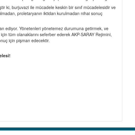
r ki, burjuvazi ile mücadele keskin bir sınıf mücadelesidir ve
ıtılmadan, proletaryanın iktidarı kurulmadan nihai sonuç
an ediyor. Yönetenleri yönetemez durumuna getirmek, ve
 için tüm olanaklarını seferber ederek AKP-SARAY Rejimini,
sonuç için pişman edecektir.
elesi!