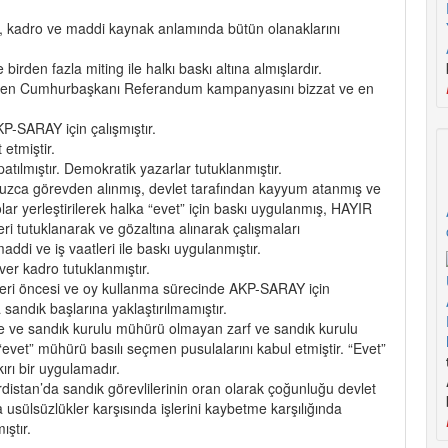
ç, kadro ve maddi kaynak anlamında bütün olanaklarını
den fazla miting ile halkı baskı altına almışlardır.
eken Cumhurbaşkanı Referandum kampanyasını bizzat ve en
KP-SARAY için çalışmıştır.
etmiştir.
patılmıştır. Demokratik yazarlar tutuklanmıştır.
uzca görevden alınmış, devlet tarafından kayyum atanmış ve
lar yerleştirilerek halka “evet” için baskı uygulanmış, HAYIR
eri tutuklanarak ve gözaltına alınarak çalışmaları
ddi ve iş vaatleri ile baskı uygulanmıştır.
ver kadro tutuklanmıştır.
leri öncesi ve oy kullanma sürecinde AKP-SARAY için
 sandık başlarına yaklaştırılmamıştır.
e ve sandık kurulu mühürü olmayan zarf ve sandık kurulu
evet” mühürü basılı seçmen pusulalarını kabul etmiştir. “Evet”
ırı bir uygulamadır.
istan’da sandık görevlilerinin oran olarak çoğunluğu devlet
usülsüzlükler karşısında işlerini kaybetme karşılığında
ştır.