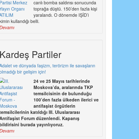
canlı bomba saldırısı sonucunda
toprağa düştü. 150’den fazla kişi
yaralandı. O dönemde IŞİD’i
kimin kullandığı belli.
Devamı
Kardeş Partiler
Adalet ve dünyada faşizm, terörizm ile savaşların
olmadığı bir gelişim için!
24 ve 25 Mayıs tarihlerinde
Moskova’da, aralarında TKP
temsilcisinin de bulunduğu
100’den fazla ülkeden ilerici ve
antifaşist örgütlerin
temsilcilerinin katıldığı III. Uluslararası
Antifaşist Forum düzenlendi. Kapanış
bildirisini burada yayınlıyoruz.
Devamı