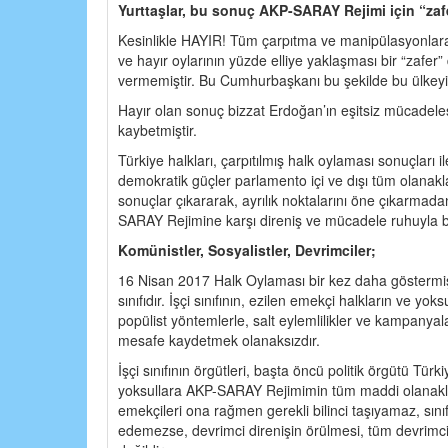
Yurttaşlar, bu sonuç AKP-SARAY Rejimi için “zaf
Kesinlikle HAYIR! Tüm çarpıtma ve manipülasyonlara k
ve hayır oylarının yüzde elliye yaklaşması bir “zafer” 
vermemiştir. Bu Cumhurbaşkanı bu şekilde bu ülkey
Hayır olan sonuç bizzat Erdoğan’ın eşitsiz mücadeles
kaybetmiştir.
Türkiye halkları, çarpıtılmış halk oylaması sonuçları 
demokratik güçler parlamento içi ve dışı tüm olana
sonuçlar çıkararak, ayrılık noktalarını öne çıkarmad
SARAY Rejimine karşı direniş ve mücadele ruhuyla bir
Komünistler, Sosyalistler, Devrimciler;
16 Nisan 2017 Halk Oylaması bir kez daha göstermişti
sınıfıdır. İşçi sınıfının, ezilen emekçi halkların ve yok
popülist yöntemlerle, salt eylemlilikler ve kampanya
mesafe kaydetmek olanaksızdır.
İşçi sınıfının örgütleri, başta öncü politik örgütü Türk
yoksullara AKP-SARAY Rejimimin tüm maddi olanakları, 
emekçileri ona rağmen gerekli bilinci taşıyamaz, sını
edemezse, devrimci direnişin örülmesi, tüm devrimc