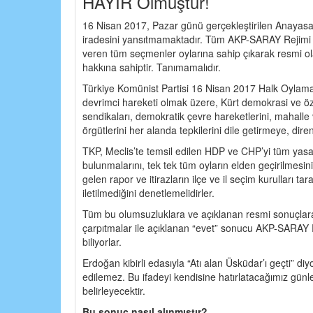
HAYIR Olmuştur!
16 Nisan 2017, Pazar günü gerçekleştirilen Anayasa 
iradesini yansıtmamaktadır. Tüm AKP-SARAY Rejimi 
veren tüm seçmenler oylarına sahip çıkarak resmi ol
hakkına sahiptir. Tanımamalıdır.
Türkiye Komünist Partisi 16 Nisan 2017 Halk Oylamas
devrimci hareketi olmak üzere, Kürt demokrasi ve özg
sendikaları, demokratik çevre hareketlerini, mahalle 
örgütlerini her alanda tepkilerini dile getirmeye, dir
TKP, Meclis’te temsil edilen HDP ve CHP’yi tüm yasal 
bulunmalarını, tek tek tüm oyların elden geçirilmesin
gelen rapor ve itirazların ilçe ve il seçim kurulları tar
iletilmediğini denetlemelidirler.
Tüm bu olumsuzluklara ve açıklanan resmi sonuç
çarpıtmalar ile açıklanan “evet” sonucu AKP-SARAY Rej
biliyorlar.
Erdoğan kibirli edasıyla “Atı alan Üsküdar’ı geçti” d
edilemez. Bu ifadeyi kendisine hatırlatacağımız günl
belirleyecektir.
Bu sonuç nasıl alınmıştır?