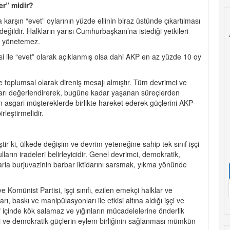
er” midir?
arşın “evet” oylarının yüzde ellinin biraz üstünde çıkartılması
değildir. Halkların yarısı Cumhurbaşkanı’na istediği yetkileri
i yönetemez.
i ile “evet” olarak açıklanmış olsa dahi AKP en az yüzde 10 oy
ile toplumsal olarak direniş mesajı almıştır. Tüm devrimci ve
kları değerlendirerek, bugüne kadar yaşanan süreçlerden
an asgari müştereklerde birlikte hareket ederek güçlerini AKP-
leştirmelidir.
r ki, ülkede değişim ve devrim yeteneğine sahip tek sınıf işçi
sulların iradeleri belirleyicidir. Genel devrimci, demokratik,
larla burjuvazinin barbar iktidarını sarsmak, yıkma yönünde
iye Komünist Partisi, işçi sınıfı, ezilen emekçi halklar ve
baskı ve manipülasyonları ile etkisi altına aldığı işçi ve
f içinde kök salamaz ve yığınların mücadelelerine önderlik
i ve demokratik güçlerin eylem birliğinin sağlanması mümkün