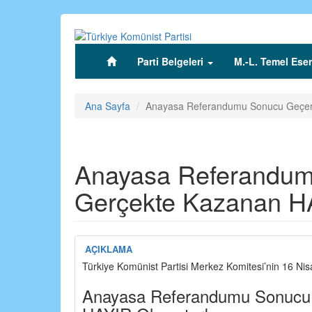
Ana
içeriğe
atla
Parti Belgeleri
M.-L. Temel Eser
(current)
Ana Sayfa
Anayasa Referandumu Sonucu Geçers
Anayasa Referandumu
Gerçekte Kazanan H
AÇIKLAMA
Türkiye Komünist Partisi Merkez Komitesi’nin 16 Nis
Anayasa Referandumu Sonucu 