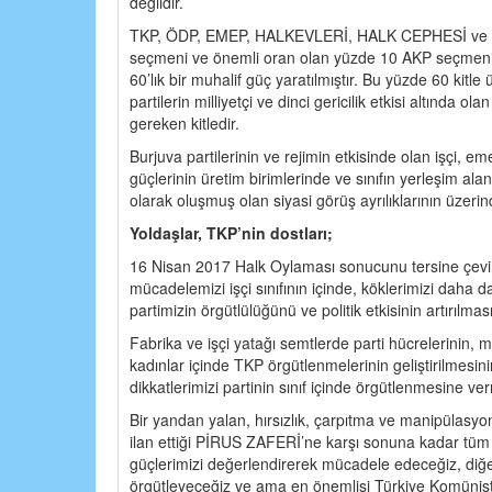
değildir.
TKP, ÖDP, EMEP, HALKEVLERİ, HALK CEPHESİ ve sos
seçmeni ve önemli oran olan yüzde 10 AKP seçmeni 
60’lık bir muhalif güç yaratılmıştır. Bu yüzde 60 kitle
partilerin milliyetçi ve dinci gericilik etkisi altında 
gereken kitledir.
Burjuva partilerinin ve rejimin etkisinde olan işçi, e
güçlerinin üretim birimlerinde ve sınıfın yerleşim al
olarak oluşmuş olan siyasi görüş ayrılıklarının üzerind
Yoldaşlar, TKP’nin dostları;
16 Nisan 2017 Halk Oylaması sonucunu tersine çevirm
mücadelemizi işçi sınıfının içinde, köklerimizi daha da
partimizin örgütlülüğünü ve politik etkisinin artırılmas
Fabrika ve işçi yatağı semtlerde parti hücrelerinin, m
kadınlar içinde TKP örgütlenmelerinin geliştirilmesin
dikkatlerimizi partinin sınıf içinde örgütlenmesine v
Bir yandan yalan, hırsızlık, çarpıtma ve manipülasyo
ilan ettiği PİRUS ZAFERİ’ne karşı sonuna kadar tüm ol
güçlerimizi değerlendirerek mücadele edeceğiz, diğ
örgütleyeceğiz ve ama en önemlisi Türkiye Komünist Pa