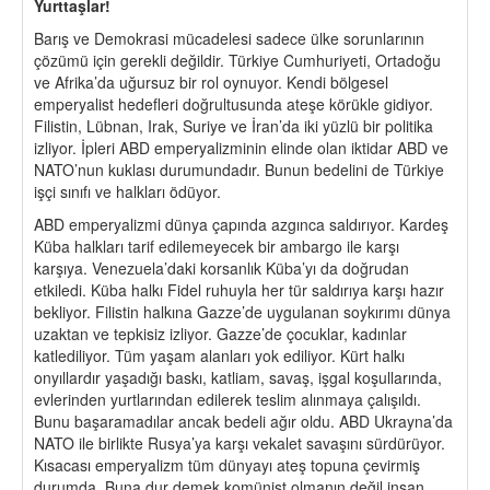
Yurttaşlar!
Barış ve Demokrasi mücadelesi sadece ülke sorunlarının
çözümü için gerekli değildir. Türkiye Cumhuriyeti, Ortadoğu
ve Afrika’da uğursuz bir rol oynuyor. Kendi bölgesel
emperyalist hedefleri doğrultusunda ateşe körükle gidiyor.
Filistin, Lübnan, Irak, Suriye ve İran’da iki yüzlü bir politika
izliyor. İpleri ABD emperyalizminin elinde olan iktidar ABD ve
NATO’nun kuklası durumundadır. Bunun bedelini de Türkiye
işçi sınıfı ve halkları ödüyor.
ABD emperyalizmi dünya çapında azgınca saldırıyor. Kardeş
Küba halkları tarif edilemeyecek bir ambargo ile karşı
karşıya. Venezuela’daki korsanlık Küba’yı da doğrudan
etkiledi. Küba halkı Fidel ruhuyla her tür saldırıya karşı hazır
bekliyor. Filistin halkına Gazze’de uygulanan soykırımı dünya
uzaktan ve tepkisiz izliyor. Gazze’de çocuklar, kadınlar
katlediliyor. Tüm yaşam alanları yok ediliyor. Kürt halkı
onyıllardır yaşadığı baskı, katliam, savaş, işgal koşullarında,
evlerinden yurtlarından edilerek teslim alınmaya çalışıldı.
Bunu başaramadılar ancak bedeli ağır oldu. ABD Ukrayna’da
NATO ile birlikte Rusya’ya karşı vekalet savaşını sürdürüyor.
Kısacası emperyalizm tüm dünyayı ateş topuna çevirmiş
durumda. Buna dur demek komünist olmanın değil insan