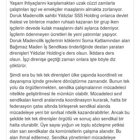
Yaşam ihtiyaçlarını karşılamaktan uzak cüzzi zamlarla
çalıştırılan işçi ve emekçiler maaşlarını almakta zorlanıyor.
Doruk Madencilik sahibi Yıldızlar SSS Holding onlarca devlet
ihalesi ve binlerce maden ruhsatı kazanan bir grup iken
işçilerin devede kulak maaşlarını dahi aylarca ödemiyor.
İşçilerin ödenmeyen ücretleri ile yeni yatırımlar yapıyor.
Doruk Madencilik işçilerinin köklerini Soma Katliamından alan
Bağımsız Maden İş Sendikası önderliğinde destan yaratan
direnişleri Yıldızlar Holding’e ders olsun. İktidara ders
olsun. İşçi direnişe geçtiği zaman onlara işte böyle diz
çöktürür.
Şimdi sıra bu tek tek direnişleri ülke çapında koordineli ve
dayanışma içinde grevlere dönüştürme zamanıdır. Bunun tek
yolu da örgütlenmekten, sendika çalışmalarının mücadeleci
nitelikte geliştirilmesi ile mümkün olabilir. Mücadeleci sınıf
sendikaları kendi aralarında koordinasyon kurarak, hatta bir
federasyon çatısı altında birleşerek sendikal alanda
mücadeleye yeni bir sınıfsal nitelik kazandırabilirler. Ancak bu
şekilde tek tek direnişler örgütlü ve sonuç alıcı sendikal bir
hatta oturabilir. Üye sayısı yoğun ve toplu sözleşme yetkisi
olan sarı sendikalar da komünistlerin çalışma alanıdır. Bu
alan ihmal edilemez. Sendika yönetimleri mücadeleye