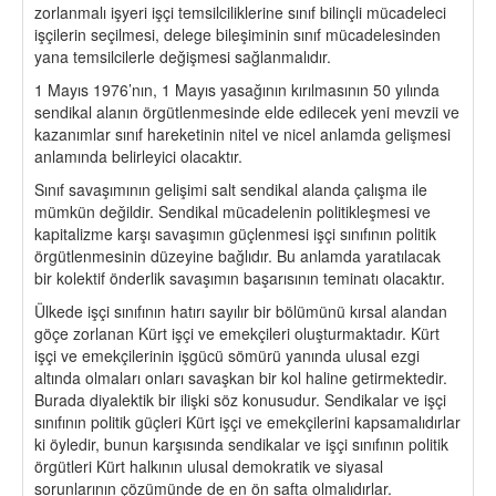
zorlanmalı işyeri işçi temsilciliklerine sınıf bilinçli mücadeleci
işçilerin seçilmesi, delege bileşiminin sınıf mücadelesinden
yana temsilcilerle değişmesi sağlanmalıdır.
1 Mayıs 1976’nın, 1 Mayıs yasağının kırılmasının 50 yılında
sendikal alanın örgütlenmesinde elde edilecek yeni mevzii ve
kazanımlar sınıf hareketinin nitel ve nicel anlamda gelişmesi
anlamında belirleyici olacaktır.
Sınıf savaşımının gelişimi salt sendikal alanda çalışma ile
mümkün değildir. Sendikal mücadelenin politikleşmesi ve
kapitalizme karşı savaşımın güçlenmesi işçi sınıfının politik
örgütlenmesinin düzeyine bağlıdır. Bu anlamda yaratılacak
bir kolektif önderlik savaşımın başarısının teminatı olacaktır.
Ülkede işçi sınıfının hatırı sayılır bir bölümünü kırsal alandan
göçe zorlanan Kürt işçi ve emekçileri oluşturmaktadır. Kürt
işçi ve emekçilerinin işgücü sömürü yanında ulusal ezgi
altında olmaları onları savaşkan bir kol haline getirmektedir.
Burada diyalektik bir ilişki söz konusudur. Sendikalar ve işçi
sınıfının politik güçleri Kürt işçi ve emekçilerini kapsamalıdırlar
ki öyledir, bunun karşısında sendikalar ve işçi sınıfının politik
örgütleri Kürt halkının ulusal demokratik ve siyasal
sorunlarının çözümünde de en ön safta olmalıdırlar.