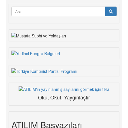
Arama
formu
Ara
Oku, Okut, Yaygınlaştır
ATILIM Başyazıları