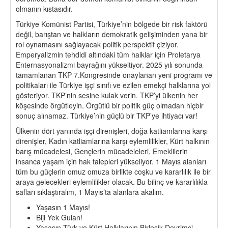
olmanın kıstasıdır.
Türkiye Komünist Partisi, Türkiye’nin bölgede bir risk faktörü
değil, barıştan ve halkların demokratik gelişiminden yana bir
rol oynamasını sağlayacak politik perspektif çiziyor.
Emperyalizmin tehdidi altındaki tüm halklar için Proletarya
Enternasyonalizmi bayrağını yükseltiyor. 2025 yılı sonunda
tamamlanan TKP 7.Kongresinde onaylanan yeni programı ve
politikaları ile Türkiye işçi sınıfı ve ezilen emekçi halklarına yol
gösteriyor. TKP’nin sesine kulak verin. TKP’yi ülkenin her
köşesinde örgütleyin. Örgütlü bir politik güç olmadan hiçbir
sonuç alınamaz. Türkiye’nin güçlü bir TKP’ye ihtiyacı var!
Ülkenin dört yanında işçi direnişleri, doğa katliamlarına karşı
direnişler, Kadın katliamlarına karşı eylemlilikler, Kürt halkının
barış mücadelesi, Gençlerin mücadeleleri, Emeklilerin
insanca yaşam için hak talepleri yükseliyor. 1 Mayıs alanları
tüm bu güçlerin omuz omuza birlikte coşku ve kararlılık ile bir
araya gelecekleri eylemlilikler olacak. Bu bilinç ve kararlılıkla
safları sıklaştıralım, 1 Mayıs’ta alanlara akalım.
Yaşasın 1 Mayıs!
Biji Yek Gulan!
Yaşasın Türk ve Kürt Halklarının Birleşik Devrimci