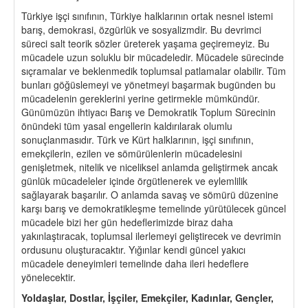
Türkiye işçi sınıfının, Türkiye halklarının ortak nesnel istemi
barış, demokrasi, özgürlük ve sosyalizmdir. Bu devrimci
süreci salt teorik sözler üreterek yaşama geçiremeyiz. Bu
mücadele uzun soluklu bir mücadeledir. Mücadele sürecinde
sıçramalar ve beklenmedik toplumsal patlamalar olabilir. Tüm
bunları göğüslemeyi ve yönetmeyi başarmak bugünden bu
mücadelenin gereklerini yerine getirmekle mümkündür.
Günümüzün ihtiyacı Barış ve Demokratik Toplum Sürecinin
önündeki tüm yasal engellerin kaldırılarak olumlu
sonuçlanmasıdır. Türk ve Kürt halklarının, işçi sınıfının,
emekçilerin, ezilen ve sömürülenlerin mücadelesini
genişletmek, nitelik ve niceliksel anlamda geliştirmek ancak
günlük mücadeleler içinde örgütlenerek ve eylemlilik
sağlayarak başarılır. O anlamda savaş ve sömürü düzenine
karşı barış ve demokratikleşme temelinde yürütülecek güncel
mücadele bizi her gün hedeflerimizde biraz daha
yakınlaştıracak, toplumsal ilerlemeyi geliştirecek ve devrimin
ordusunu oluşturacaktır. Yığınlar kendi güncel yakıcı
mücadele deneyimleri temelinde daha ileri hedeflere
yönelecektir.
Yoldaşlar, Dostlar, İşçiler, Emekçiler, Kadınlar, Gençler,