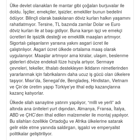
Ülke devlet olanakları ile mantar gibi çoğalan burjuvalar ile
doldu. İşçiler, emekçiler, işsizler, emekliler bunun bedelini
ödüyor. Bilinçli olarak baskılanan döviz kurları halkın yaşamını
rahatlatmıyor. Tersine, TL bazında zamlar Dolar ve Euro
döviz kurları ile at başı gidiyor. Buna karşın işçi ve emekçi
ücretleri ile işsizlik desteği ve emeklilik maaşları artmıyor.
Sigortalı çalışanların yarısına yakını asgari ücret ile
çalıştırılıyor. Asgari ücret ülkede ortalama maaş olarak
uygulanıyor. Maaşlar artmıyor ama kiralar, ulaşım, beslenme
giderleri dövize endeksli füze hızıyla artıyor. Sermaye
çevreleri, tekeller, ithalatı destekleyen iktidarın nimetlerinden
yararlanmak için fabrikalarını daha ucuz iş gücü olan ülkelere
taşıyor. Mısır’da, Senegal’de, Bengladeş, Hindistan, Vietnam
ve Çin’de üretim yapıp Türkiye’ye ithal edip kazançlarına
kazanç katıyorlar.
Ülkede silah sanayiine yatırım yapılıyor, “milli ve yerli” adı
altında ana üniteleri yurt dışından, Almanya, Fransa, İtalya,
ABD ve ÇHC’den ithal edilen malzemeler ile montaj yapılıyor.
Bu silahları özellikle Ortadoğu ve Afrika ülkelerine satarak
gelir elde etme yanında saldırgan, işgalci ve emperyalist
politikalar geliştiriliyor.