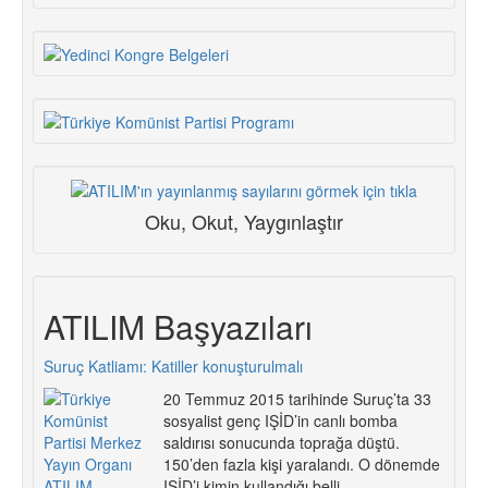
Oku, Okut, Yaygınlaştır
ATILIM Başyazıları
Suruç Katliamı: Katiller konuşturulmalı
20 Temmuz 2015 tarihinde Suruç’ta 33
sosyalist genç IŞİD’in canlı bomba
saldırısı sonucunda toprağa düştü.
150’den fazla kişi yaralandı. O dönemde
IŞİD’i kimin kullandığı belli.