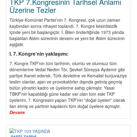
TKP 7.Kongresinin Tarihsel Anlamı
Üzerine Tezler
Türkiye Komünist Partisi’nin 7. Kongresi, çok uzun zaman
kaybından sonra nihayet toplandı. 7. Kongre kesintisizlik
içinde yeni bir başlangıçtır. İ. Bilen önderliğinde 1973 yılında
başlatılan Atılım sürecinin devamı ve yeni bir Atılım sürecinin
eşiğidir.
I. 7. Kongre’nin yaklaşımı:
7. Kongre TKP’nin tüm tarihinin, olumlu ve olumsuz tüm
dönemlerine Vedat Nedim Tör, Şevket Süreyya Aydemir gibi
partiye ihanet ederek, Türk devletine ve Kemalist burjuvaziye
teslim olanlar, ajan ve provokatörler dışında gelmiş geçmiş
bütün yönetici kadro ve üyelerine sahip çıkmıştır. Yasal
TBKP’nin kapatıldığı güne kadar var olan tüm eski TKP
üyelerini, 7. Kongresini yapan TKP’nin “doğal üyeleri” olarak
ilan etmiş ve partinin kapılarını tüm doğal üyelere açmıştır.
Devamı
about
TKP
7.Kongresinin
Tarihsel
Anlamı
PARTİ TARİHİ