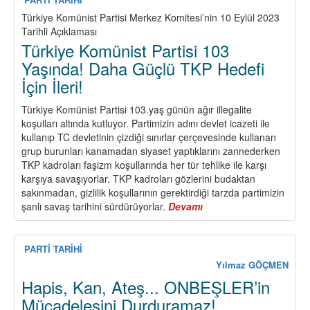
Üzerine
Türkiye Komünist Partisi Merkez Komitesi’nin 10 Eylül 2023
Tezler
Tarihli Açıklaması
Türkiye Komünist Partisi 103
Yaşında! Daha Güçlü TKP Hedefi
İçin İleri!
Türkiye Komünist Partisi 103.yaş günün ağır illegalite
koşulları altında kutluyor. Partimizin adını devlet icazeti ile
kullanıp TC devletinin çizdiği sınırlar çerçevesinde kullanan
grup burunları kanamadan siyaset yaptıklarını zannederken
TKP kadroları faşizm koşullarında her tür tehlike ile karşı
karşıya savaşıyorlar. TKP kadroları gözlerini budaktan
sakınmadan, gizlilik koşullarının gerektirdiği tarzda partimizin
şanlı savaş tarihini sürdürüyorlar.
Devamı
about
Türkiye
Komünist
Partisi
PARTİ TARİHİ
103
Yılmaz GÖÇMEN
Yaşında!
Hapis, Kan, Ateş... ONBEŞLER’in
Daha
Mücadelesini Durduramaz!
Güçlü