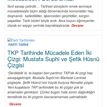
TKP
Sınıf savaşı çetindir… Tarihsel süreçlerin emek sermaye
Hedefi
mücadelesiyle biçim aldığı dönemlerinde komünistler hep
İçin
düşmandı; katledildiler, işkenceden geçirildiler, sürgün
İleri!
yaşadılar. Tarih bizleri böyle andı. Ama boyun eğmeyenler
olarak en saygın yerinde bayraklaştırarak.
Devamı
about
Hapis,
Kan,
Ateş...
ONBEŞLER’in
PARTİ TARİHİ
Mücadelesini
TKP Tarihinde Mücadele Eden İki
Durduramaz!
Çizgi: Mustafa Suphi ve Şefik Hüsnü
Çizgisi
“Denilebilir ki, ta baştan beri partimiz TKP’de iki çizgi hep
savaşagelmiştir. Mustafa Suphi’nin Marksist-Leninist
çizgisiyle, Şefik Hüsnü’nün küçük burjuva Kemalist çizgisi.
Yeni kuşakların TKP tarihindeki bu iki çizgiyi çok iyi
anlamaları gerekiyor. Çünkü bugün hala süren dağınıklığın
temelinde bu iki çizginin kavranamaması yatmaktadır.
Devamı
about