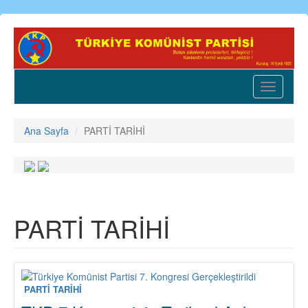
Ana
içeriğe
atla
Toggle
navigatio
Ana Sayfa
PARTİ TARİHİ
PARTİ TARİHİ
PARTİ TARİHİ