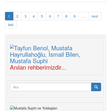
TKP
Tarihinde
Mücadele
1
2
3
4
5
6
7
8
9
…
next
Eden
İki
last
Çizgi:
Mustafa
Suphi
ve
Şefik
Hüsnü
Çizgisi
Anıları rehberimizdir...
Arama
formu
Ara