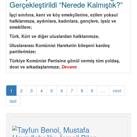
Gerçekleştirildi “Nerede Kalmıştık?”
İşçi sınıfına, kent ve köy emekçilerine, ezilen yoksul
halklarımıza, aydınlara, kadınlara, gençlere, işsiz ve
emeklilere;
Türk, Kürt ve diğer uluslardan halklarımıza;
Uluslararası Komünist Hareketin bileşeni kardeş
partilerimize;
Türkiye Komünist Partisine gönül vermiş tüm yoldaş,
dost ve arkadaşlarımıza;
Devamı
about
Türkiye
Komünist
Partisi
1
2
3
4
5
6
7
8
9
…
next
7.
Kongresi
last
Gerçekleştirildi
“Nerede
Kalmıştık?”