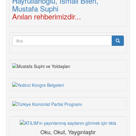
Anıları rehberimizdir...
Arama
formu
Ara
Oku, Okut, Yaygınlaştır