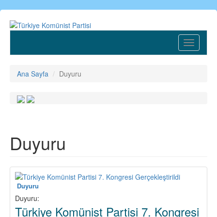
Ana
içeriğe
atla
Toggle
navigatio
Ana Sayfa
Duyuru
Duyuru
Duyuru
Duyuru:
Türkiye Komünist Partisi 7. Kongresi