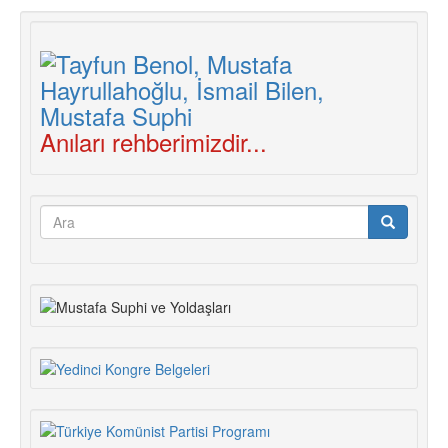
Anıları rehberimizdir...
Arama
formu
Ara