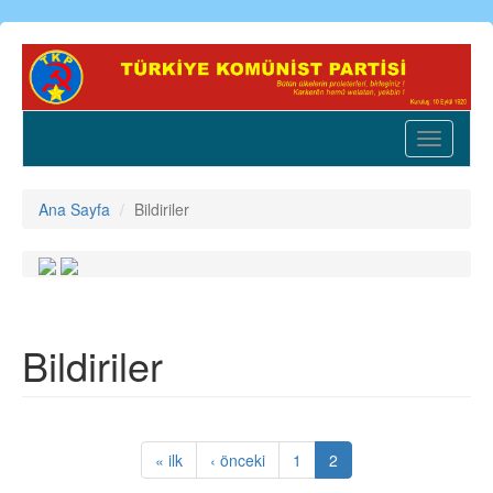
Ana
içeriğe
atla
Toggle
navigatio
Ana Sayfa
Bildiriler
Bildiriler
« ilk
‹ önceki
1
2