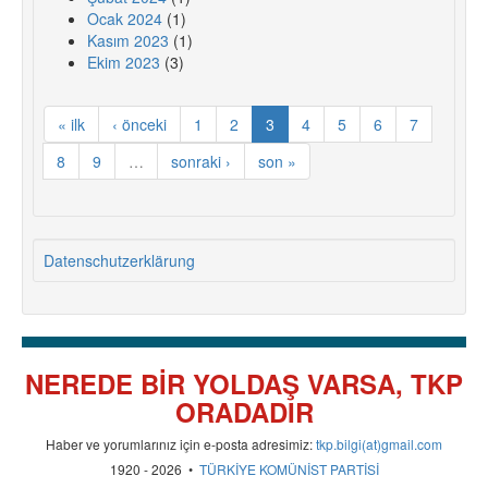
Ocak 2024
(1)
Kasım 2023
(1)
Ekim 2023
(3)
« ilk
‹ önceki
1
2
3
4
5
6
7
8
9
…
sonraki ›
son »
Datenschutzerklärung
NEREDE BİR YOLDAŞ VARSA, TKP
ORADADIR
Haber ve yorumlarınız için e-posta adresimiz:
tkp.bilgi(at)gmail.com
1920 - 2026 •
TÜRKİYE KOMÜNİST PARTİSİ