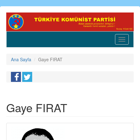
Ana
içeriğe
atla
Toggle
navigatio
Ana Sayfa
Gaye FIRAT
Gaye FIRAT