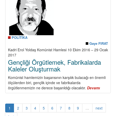
POLİTİKA
Gaye FIRAT
Kadri Erol Yoldaş Komünist Hamlesi 10 Ekim 2016 – 29 Ocak
2017
Gençliği Örgütlemek, Fabrikalarda
Kaleler Oluşturmak
Komünist hamlemizin başarısının karşılık bulacağı en önemli
ölçülerden biri, gençlik içinde ve fabrikalarda
örgütlenmemizin ne derece başarıldığı olacaktır.
Devamı
about
Gençliği
Örgütlem
Fabrikal
1
2
3
4
5
6
7
8
9
…
next
Kaleler
Oluştur