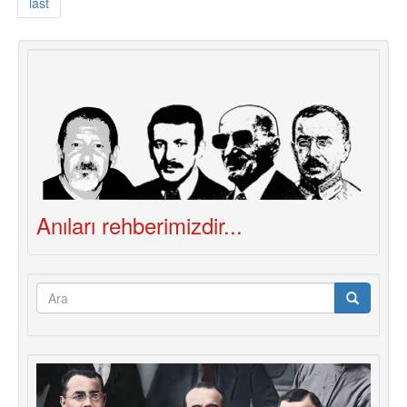
last
Anıları rehberimizdir...
Arama
formu
Ara