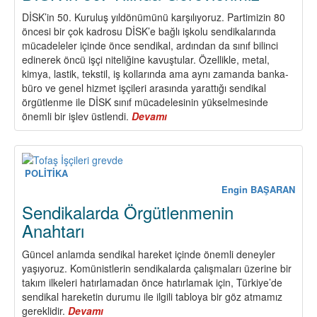
DİSK’in 50. Kuruluş yıldönümünü karşılıyoruz. Partimizin 80
öncesi bir çok kadrosu DİSK’e bağlı işkolu sendikalarında
mücadeleler içinde önce sendikal, ardından da sınıf bilinci
edinerek öncü işçi niteliğine kavuştular. Özellikle, metal,
kimya, lastik, tekstil, iş kollarında ama aynı zamanda banka-
büro ve genel hizmet işçileri arasında yarattığı sendikal
örgütlenme ile DİSK sınıf mücadelesinin yükselmesinde
önemli bir işlev üstlendi.
Devamı
about
DİSK’in
50.
Yılında
Görevlerimiz
POLİTİKA
Engin BAŞARAN
Sendikalarda Örgütlenmenin
Anahtarı
Güncel anlamda sendikal hareket içinde önemli deneyler
yaşıyoruz. Komünistlerin sendikalarda çalışmaları üzerine bir
takım ilkeleri hatırlamadan önce hatırlamak için, Türkiye’de
sendikal hareketin durumu ile ilgili tabloya bir göz atmamız
gereklidir.
Devamı
about