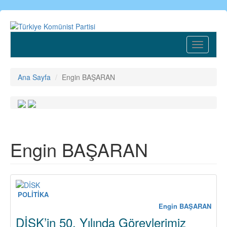
Ana
içeriğe
atla
Toggle
navigatio
Ana Sayfa
Engin BAŞARAN
Engin BAŞARAN
POLİTİKA
Engin BAŞARAN
DİSK’in 50. Yılında Görevlerimiz