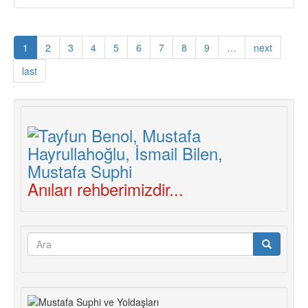
Sendikalarda
Örgütlenmenin
Anahtarı
1
2
3
4
5
6
7
8
9
…
next
last
Anıları rehberimizdir...
Arama
formu
Ara