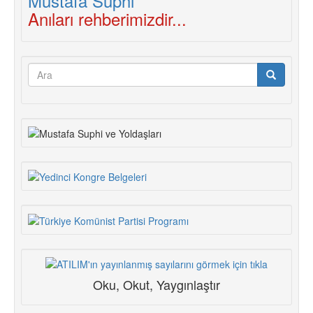
Anıları rehberimizdir...
Arama
formu
Ara
Oku, Okut, Yaygınlaştır