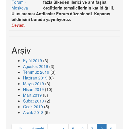
fazla ülkeden ilerici ve antifaşist
örgütlerin temsilcilerinin katıldığı III.
Uluslararası Antifaşist Forum düzenlendi. Kapanış
bildirisini burada yayınlıyoruz.
Devamı
Arşiv
Eylül 2019
(3)
Ağustos 2019
(3)
Temmuz 2019
(3)
Haziran 2019
(6)
Mayıs 2019
(3)
Nisan 2019
(10)
Mart 2019
(8)
Şubat 2019
(2)
Ocak 2019
(5)
Aralık 2018
(5)
« ilk
‹ önceki
…
4
5
6
7
8
9