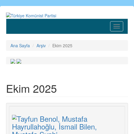
Ana
içeriğe
atla
Toggle
navigatio
Ana Sayfa
Arşiv
Ekim 2025
Ekim 2025