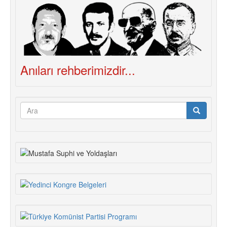
Anıları rehberimizdir...
Arama
formu
Ara