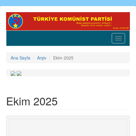
Ana
içeriğe
atla
Toggle
navigatio
Ana Sayfa
Arşiv
Ekim 2025
Ekim 2025