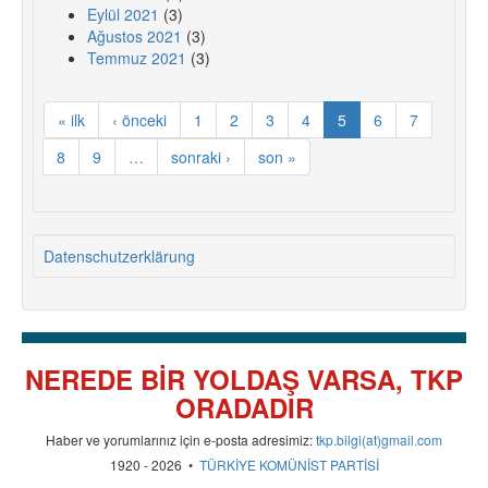
Eylül 2021
(3)
Ağustos 2021
(3)
Temmuz 2021
(3)
« ilk
‹ önceki
1
2
3
4
5
6
7
8
9
…
sonraki ›
son »
Datenschutzerklärung
NEREDE BİR YOLDAŞ VARSA, TKP
ORADADIR
Haber ve yorumlarınız için e-posta adresimiz:
tkp.bilgi(at)gmail.com
1920 - 2026 •
TÜRKİYE KOMÜNİST PARTİSİ