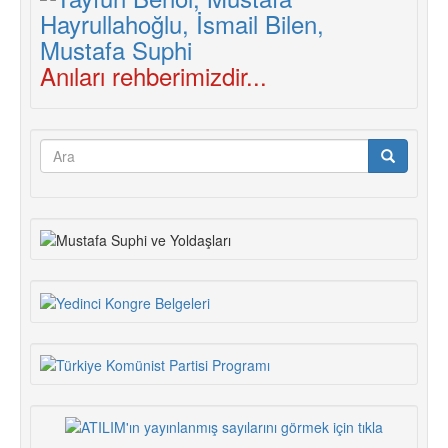
Anıları rehberimizdir...
Arama
formu
Ara