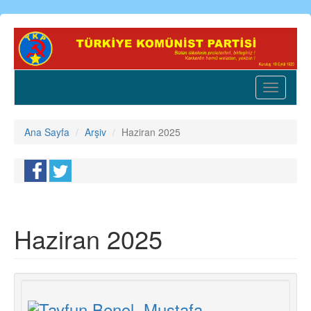
Ana
içeriğe
atla
Toggle
navigatio
Ana Sayfa
Arşiv
Haziran 2025
Haziran 2025