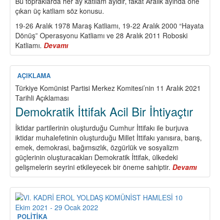
Bu topraklarda her ay katliam ayıdır, fakat Aralık ayında öne
çıkan üç katliam söz konusu.
19-26 Aralık 1978 Maraş Katliamı, 19-22 Aralık 2000 “Hayata
Dönüş” Operasyonu Katliamı ve 28 Aralık 2011 Roboski
Katliamı.
Devamı
about
Aralık
Ayı
Katliam
AÇIKLAMA
Ayı
Türkiye Komünist Partisi Merkez Komitesi’nin 11 Aralık 2021
Tarihli Açıklaması
Demokratik İttifak Acil Bir İhtiyaçtır
İktidar partilerinin oluşturduğu Cumhur İttifakı ile burjuva
iktidar muhalefetinin oluşturduğu Millet İttifakı yanısıra, barış,
emek, demokrasi, bağımsızlık, özgürlük ve sosyalizm
güçlerinin oluşturacakları Demokratik İttifak, ülkedeki
gelişmelerin seyrini etkileyecek bir öneme sahiptir.
Devamı
about
Demokr
İttifak
Acil
Bir
İhtiyaç
POLİTİKA