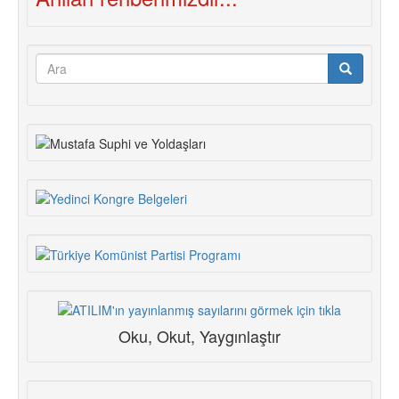
Önderlik
Arama
formu
Ara
Oku, Okut, Yaygınlaştır