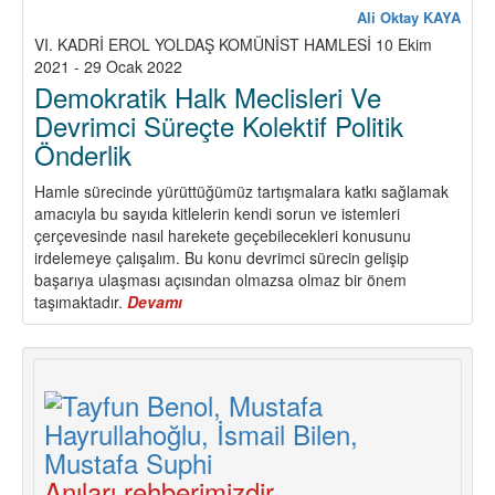
Ali Oktay KAYA
VI. KADRİ EROL YOLDAŞ KOMÜNİST HAMLESİ 10 Ekim
2021 - 29 Ocak 2022
Demokratik Halk Meclisleri Ve
Devrimci Süreçte Kolektif Politik
Önderlik
Hamle sürecinde yürüttüğümüz tartışmalara katkı sağlamak
amacıyla bu sayıda kitlelerin kendi sorun ve istemleri
çerçevesinde nasıl harekete geçebilecekleri konusunu
irdelemeye çalışalım. Bu konu devrimci sürecin gelişip
başarıya ulaşması açısından olmazsa olmaz bir önem
taşımaktadır.
Devamı
about
Demokratik
Halk
Meclisleri
Ve
Devrimci
Süreçte
Kolektif
Politik
Anıları rehberimizdir...