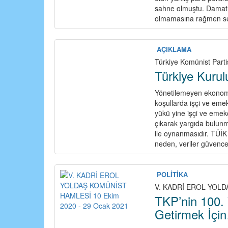
sahne olmuştu. Damat Be
olmamasına rağmen se
AÇIKLAMA
Türkiye Komünist Parti
Türkiye Kurul
Yönetilemeyen ekonomi
koşullarda işçi ve eme
yükü yine işçi ve emekç
çıkarak yargıda bulunma
ile oynanmasıdır. TÜİK 
neden, veriler güvencel
POLİTİKA
V. KADRİ EROL YOLD
TKP’nin 100. 
Getirmek İçin