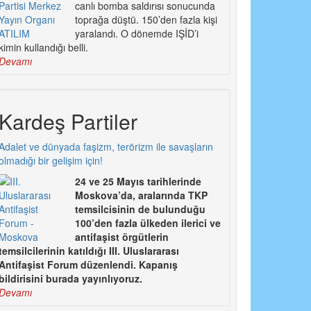
canlı bomba saldırısı sonucunda
toprağa düştü. 150’den fazla kişi
yaralandı. O dönemde IŞİD’i
kimin kullandığı belli.
Devamı
Kardeş Partiler
Adalet ve dünyada faşizm, terörizm ile savaşların
olmadığı bir gelişim için!
24 ve 25 Mayıs tarihlerinde
Moskova’da, aralarında TKP
temsilcisinin de bulunduğu
100’den fazla ülkeden ilerici ve
antifaşist örgütlerin
temsilcilerinin katıldığı III. Uluslararası
Antifaşist Forum düzenlendi. Kapanış
bildirisini burada yayınlıyoruz.
Devamı