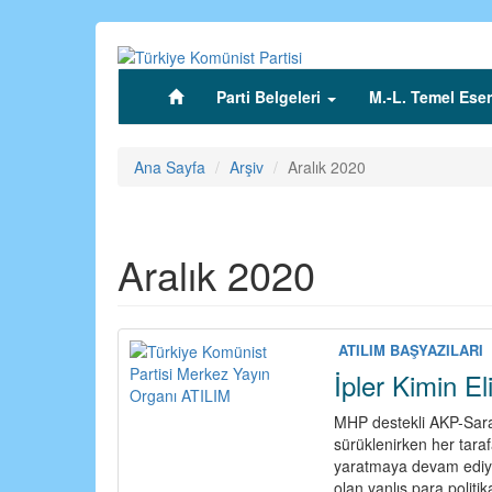
Ana
içeriğe
atla
Parti Belgeleri
M.-L. Temel Eser
(current)
Ana Sayfa
Arşiv
Aralık 2020
Aralık 2020
ATILIM BAŞYAZILARI
İpler Kimin E
MHP destekli AKP-Sara
sürüklenirken her tar
yaratmaya devam ediyo
olan yanlış para polit