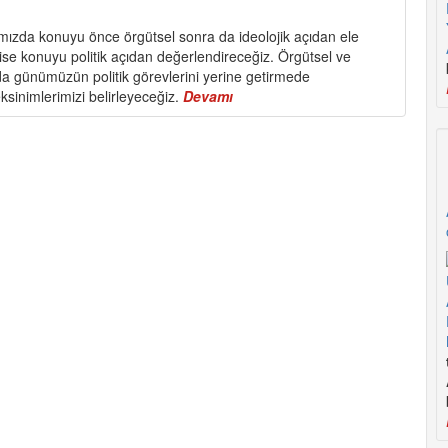
arımızda konuyu önce örgütsel sonra da ideolojik açıdan ele
 ise konuyu politik açıdan değerlendireceğiz. Örgütsel ve
nda günümüzün politik görevlerini yerine getirmede
ksinimlerimizi belirleyeceğiz.
Devamı
about
TKP’nin
100.
Yılında
Görevlerimizi
Daha
İyi
Yerine
Getirmek
İçin…
“Süreklilik
İçinde
Yenilenme”
(3)