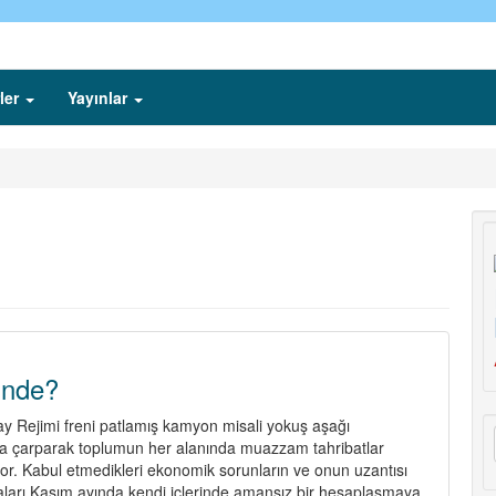
ler
Yayınlar
linde?
y Rejimi freni patlamış kamyon misali yokuş aşağı
afa çarparak toplumun her alanında muazzam tahribatlar
r. Kabul etmedikleri ekonomik sorunların ve onun uzantısı
ikaları Kasım ayında kendi içlerinde amansız bir hesaplaşmaya