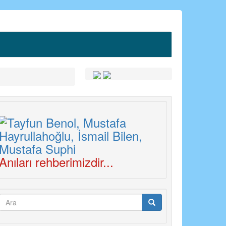
Anıları rehberimizdir...
Arama
formu
Ara