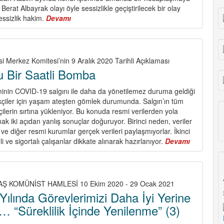
rat Albayrak olayı öyle sessizlikle geçiştirilecek bir olay
ssizlik hakim.
Devamı
about
İpler
Kimin
Elinde?
si Merkez Komitesi’nin 9 Aralık 2020 Tarihli Açıklaması
u Bir Saatli Bomba
nin COVID-19 salgını ile daha da yönetilemez duruma geldiği
kçiler için yaşam ateşten gömlek durumunda. Salgın’ın tüm
ilerin sırtına yükleniyor. Bu konuda resmi verilerden yola
k iki açıdan yanlış sonuçlar doğuruyor. Birinci neden, veriler
ve diğer resmi kurumlar gerçek verileri paylaşmıyorlar. İkinci
i ve sigortalı çalışanlar dikkate alınarak hazırlanıyor.
Devamı
about
Türkiye
Kurulu
Bir
Saatli
AŞ KOMÜNİST HAMLESİ 10 Ekim 2020 - 29 Ocak 2021
Bomba
Yılında Görevlerimizi Daha İyi Yerine
… “Süreklilik İçinde Yenilenme” (3)