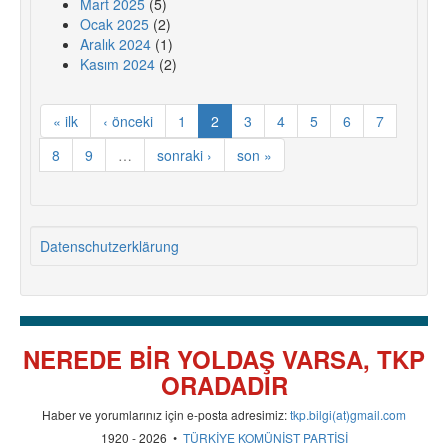
Mart 2025
(5)
Ocak 2025
(2)
Aralık 2024
(1)
Kasım 2024
(2)
« ilk
‹ önceki
1
2
3
4
5
6
7
8
9
…
sonraki ›
son »
Datenschutzerklärung
NEREDE BİR YOLDAŞ VARSA, TKP
ORADADIR
Haber ve yorumlarınız için e-posta adresimiz:
tkp.bilgi(at)gmail.com
1920 - 2026 •
TÜRKİYE KOMÜNİST PARTİSİ