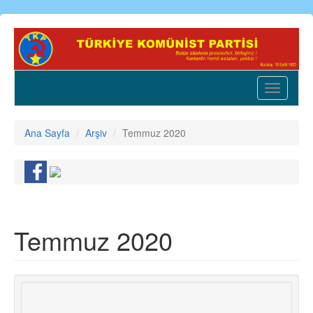
Ana
içeriğe
atla
Toggle
navigatio
Ana Sayfa
Arşiv
Temmuz 2020
Temmuz 2020