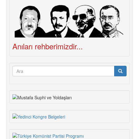
Anıları rehberimizdir...
Arama
formu
Ara