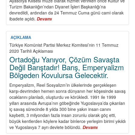
Ayasofya Kilisesi müze olarak hizmet verirken önce Kültür ve
Turizm Bakanlığın’ndan Diyanet İşleri Başkanlığı’na
devredildi, ardından da 24 Temmuz Cuma günü cami olarak
ibadete açıldı.
Devamı
about
Ayasofya
Tiyatrosu
AÇIKLAMA
Türkiye Komünist Partisi Merkez Komitesi’nin 11 Temmuz
2020 Tarihli Açıklaması
Ortadoğu Yanıyor, Çözüm Savaşta
Değil Barıştadır! Barış, Emperyalizm
Bölgeden Kovulursa Gelecektir.
Emperyalizm, Reel Sosyalizm’in ülkelerinde gerçekleşen
karşı-devrimden hemen sonra dünyanın her köşesinde savaş
ocaklarını planladı, oluşturdu ve körükledi. 1991 ile 1999
yılları arasında Avrupa’nın göbeğinde Yugoslavya’da çıkarılan
iç savaş sürecinde 8 yılda 300 bine yakın insan canını
kaybetti, 3 milyondan fazla insan zorunlu olarak göç etti,
büyük kentlerden köylere kadar binlerce yerleşim birimi yıkıldı
ve Yugoslavya 7 ayrı devlete bölündü.
Devamı
about
Ortadoğu