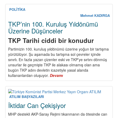
Yanıyor,
Çözüm
POLİTİKA
Savaşta
Mehmet KADIRGA
Değil
TKP’nin 100. Kuruluş Yıldönümü
Barıştadır!
Üzerine Düşünceler
Barış,
Emperyalizm
TKP Tarihi ciddi bir konudur
Bölgeden
Kovulursa
Partimizin 100. kuruluş yıldönümü üzerine yoğun bir tartışma
Gelecektir.
yürütülüyor. Şu aşamada bu tartışma sol çevreler içinde
sınırlı. En fazla yazan çizenler eski ve TKP’ye sırtını dönmüş
unsurlar ile geçmişte TKP ile alakası olmamış olan ama
bugün TKP adını devletin icazetiyle yasal alanda
kullananlardan oluşuyor.
Devamı
about
TKP’nin
100.
Kuruluş
Yıldönümü
ATILIM BAŞYAZILARI
Üzerine
İktidar Can Çekişiyor
Düşünceler
MHP destekli AKP-Saray Rejimi tıkanmanın da ötesinde can