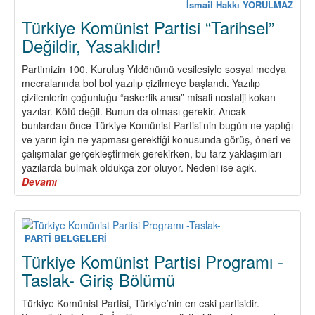
Anti-
İsmail Hakkı YORULMAZ
Emperyal
Türkiye Komünist Partisi “Tarihsel”
Demokrat
Değildir, Yasaklıdır!
Halk
Devrimi’n
Partimizin 100. Kuruluş Yıldönümü vesilesiyle sosyal medya
Önemi
mecralarında bol bol yazılıp çizilmeye başlandı. Yazılıp
Üzerine
çizilenlerin çoğunluğu “askerlik anısı” misali nostalji kokan
yazılar. Kötü değil. Bunun da olması gerekir. Ancak
bunlardan önce Türkiye Komünist Partisi’nin bugün ne yaptığı
ve yarın için ne yapması gerektiği konusunda görüş, öneri ve
çalışmalar gerçekleştirmek gerekirken, bu tarz yaklaşımları
yazılarda bulmak oldukça zor oluyor. Nedeni ise açık.
Devamı
about
Türkiye
Komünist
Partisi
“Tarihsel”
PARTİ BELGELERİ
Değildir,
Türkiye Komünist Partisi Programı -
Yasaklıdır!
Taslak- Giriş Bölümü
Türkiye Komünist Partisi, Türkiye’nin en eski partisidir.