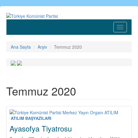
Ana
içeriğe
atla
Toggle
navigatio
Ana Sayfa
Arşiv
Temmuz 2020
Temmuz 2020
ATILIM BAŞYAZILARI
Ayasofya Tiyatrosu