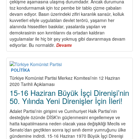
çekişme aşamasına ulaşmış durumdadır. Ancak durumuna
toz kondurmamak için toz pembe bir tablo çizme çabaları
devam ediyor. Basın üzerindeki zifiri karanlık sansür, kolluk
kuvvetleri eliyle uygulatılan devlet terörü, yaşamın her
alanında hissedilen baskılar, yasalarda yapılan ve
demokrasinin son kırıntılarını da ortadan kaldıran
uygulamalar ile hiç bir şey yokmuş gibi davranmaya devam
ediyorlar. Bu normaldir.
Devamı
about
İktidar
Can
Çekişiyor
POLİTİKA
Türkiye Komünist Partisi Merkez Komitesi’nin 12 Haziran
2020 Tarihli Açıklaması
15-16 Haziran Büyük İşçi Direnişi’nin
50. Yılında Yeni Direnişler İçin İleri!
Adalet Partisi’nin girişimi ve Cumhuriyet Halk Partisi’nin
desteğiyle özünde DİSK’in güçlenmesini engellemeye ve
hatta kapatılmasına neden olacak yasa değişikliği Meclis ve
Senato’dan geçtikten sonra işçi sınıfı demir yumruğunu ülke
gündemine indirdi. 15-16 Haziran 1970 Büyük İşçi Direnişi