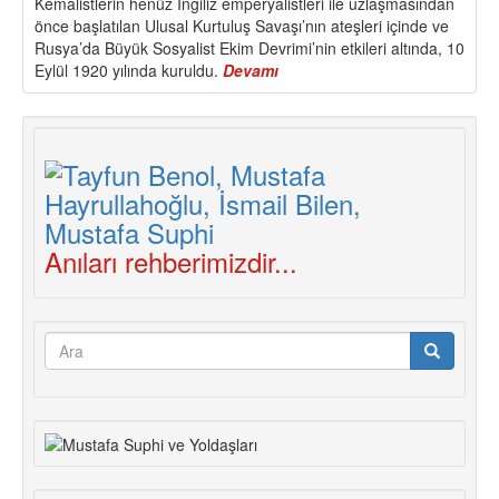
Kemalistlerin henüz İngiliz emperyalistleri ile uzlaşmasından
önce başlatılan Ulusal Kurtuluş Savaşı’nın ateşleri içinde ve
Rusya’da Büyük Sosyalist Ekim Devrimi’nin etkileri altında, 10
Eylül 1920 yılında kuruldu.
Devamı
about
Türkiye
Komünist
Partisi
Programı
-
Taslak-
Giriş
Bölümü
Anıları rehberimizdir...
Arama
formu
Ara