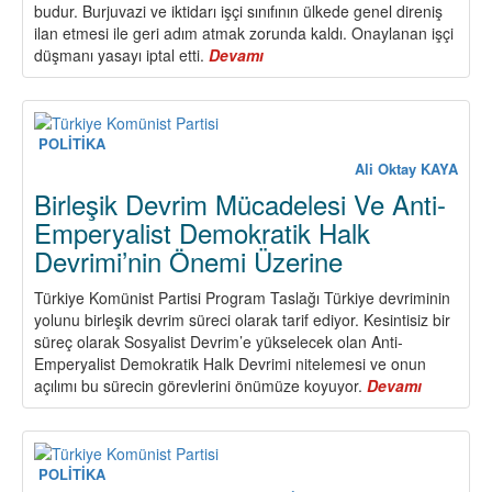
budur. Burjuvazi ve iktidarı işçi sınıfının ülkede genel direniş
ilan etmesi ile geri adım atmak zorunda kaldı. Onaylanan işçi
düşmanı yasayı iptal etti.
Devamı
about
15-
16
Haziran
Büyük
POLİTİKA
İşçi
Ali Oktay KAYA
Direnişi’nin
Birleşik Devrim Mücadelesi Ve Anti-
50.
Emperyalist Demokratik Halk
Yılında
Devrimi’nin Önemi Üzerine
Yeni
Direnişler
İçin
Türkiye Komünist Partisi Program Taslağı Türkiye devriminin
İleri!
yolunu birleşik devrim süreci olarak tarif ediyor. Kesintisiz bir
süreç olarak Sosyalist Devrim’e yükselecek olan Anti-
Emperyalist Demokratik Halk Devrimi nitelemesi ve onun
açılımı bu sürecin görevlerini önümüze koyuyor.
Devamı
about
Birleşik
Devrim
Mücadele
Ve
POLİTİKA