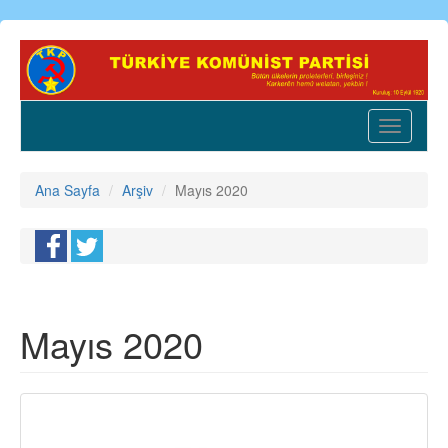
Ana
içeriğe
atla
Toggle
navigatio
Ana Sayfa
Arşiv
Mayıs 2020
Mayıs 2020