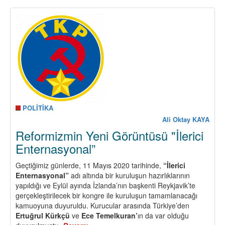
Tıkandı,
Darbe
ve
Seçim
Senaryoları
Gündemde,
Devrimci
Demokratik
Güçler
Göreve…
POLİTİKA
Ali Oktay KAYA
Reformizmin Yeni Görüntüsü "İlerici
Enternasyonal”
Geçtiğimiz günlerde, 11 Mayıs 2020 tarihinde,
“İlerici
Enternasyonal”
adı altında bir kuruluşun hazırlıklarının
yapıldığı ve Eylül ayında İzlanda’nın başkenti Reykjavik’te
gerçekleştirilecek bir kongre ile kuruluşun tamamlanacağı
kamuoyuna duyuruldu. Kurucular arasında Türkiye’den
Ertuğrul Kürkçü
ve
Ece Temelkuran’
ın da var olduğu