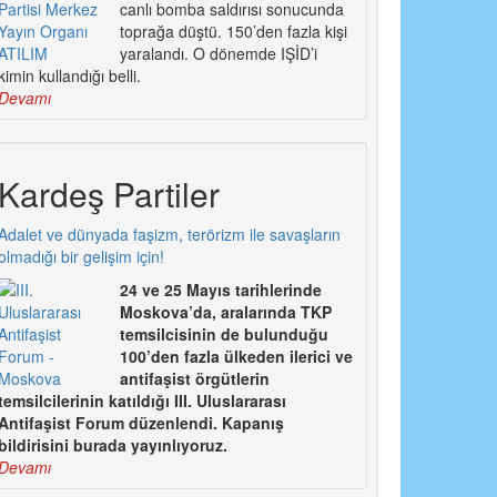
canlı bomba saldırısı sonucunda
toprağa düştü. 150’den fazla kişi
yaralandı. O dönemde IŞİD’i
kimin kullandığı belli.
Devamı
Kardeş Partiler
Adalet ve dünyada faşizm, terörizm ile savaşların
olmadığı bir gelişim için!
24 ve 25 Mayıs tarihlerinde
Moskova’da, aralarında TKP
temsilcisinin de bulunduğu
100’den fazla ülkeden ilerici ve
antifaşist örgütlerin
temsilcilerinin katıldığı III. Uluslararası
Antifaşist Forum düzenlendi. Kapanış
bildirisini burada yayınlıyoruz.
Devamı