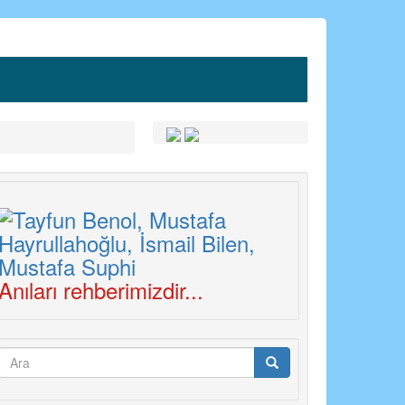
Anıları rehberimizdir...
Arama
formu
Ara