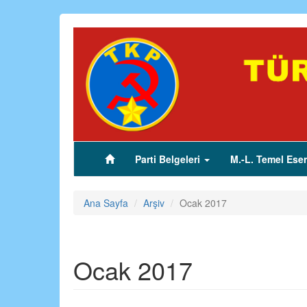
Ana
içeriğe
atla
Parti Belgeleri
M.-L. Temel Eser
(current)
Ana Sayfa
Arşiv
Ocak 2017
Ocak 2017