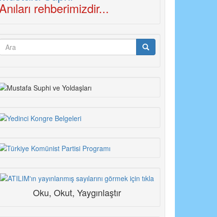
Anıları rehberimizdir...
Arama
formu
Ara
Oku, Okut, Yaygınlaştır