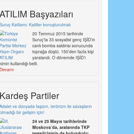
ATILIM Başyazıları
Suruç Katliamı: Katiller konuşturulmalı
20 Temmuz 2015 tarihinde
Suruç’ta 33 sosyalist genç IŞİD’in
canlı bomba saldırısı sonucunda
toprağa düştü. 150’den fazla kişi
yaralandı. O dönemde IŞİD’i
kimin kullandığı belli.
Devamı
Kardeş Partiler
Adalet ve dünyada faşizm, terörizm ile savaşların
olmadığı bir gelişim için!
24 ve 25 Mayıs tarihlerinde
Moskova’da, aralarında TKP
temsilcisinin de bulunduğu