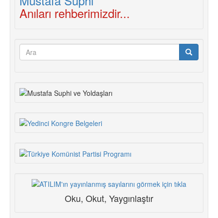
Anıları rehberimizdir...
Arama
formu
Ara
Oku, Okut, Yaygınlaştır