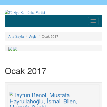
Ana
içeriğe
atla
Toggle
navigatio
Ana Sayfa
Arşiv
Ocak 2017
Ocak 2017