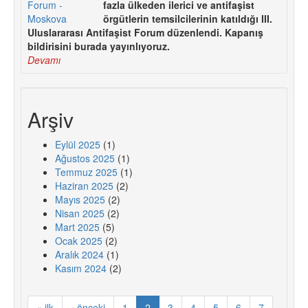
fazla ülkeden ilerici ve antifaşist
örgütlerin temsilcilerinin katıldığı III.
Uluslararası Antifaşist Forum düzenlendi. Kapanış
bildirisini burada yayınlıyoruz.
Devamı
Arşiv
Eylül 2025
(1)
Ağustos 2025
(1)
Temmuz 2025
(1)
Haziran 2025
(2)
Mayıs 2025
(2)
Nisan 2025
(2)
Mart 2025
(5)
Ocak 2025
(2)
Aralık 2024
(1)
Kasım 2024
(2)
« ilk
‹ önceki
1
2
3
4
5
6
7