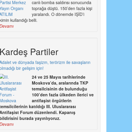
canlı bomba saldırısı sonucunda
toprağa düştü. 150’den fazla kişi
yaralandı. O dönemde IŞİD’i
kimin kullandığı belli.
Devamı
Kardeş Partiler
Adalet ve dünyada faşizm, terörizm ile savaşların
olmadığı bir gelişim için!
24 ve 25 Mayıs tarihlerinde
Moskova’da, aralarında TKP
temsilcisinin de bulunduğu
100’den fazla ülkeden ilerici ve
antifaşist örgütlerin
temsilcilerinin katıldığı III. Uluslararası
Antifaşist Forum düzenlendi. Kapanış
bildirisini burada yayınlıyoruz.
Devamı