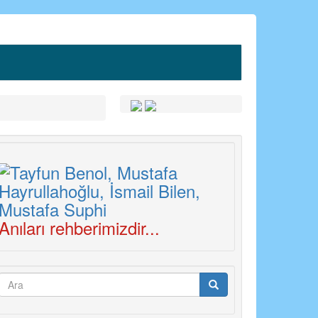
Anıları rehberimizdir...
Arama
formu
Ara